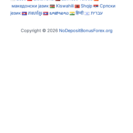
македонски јазик
Kiswahili
Shqip
Српски
језик
ភាសាខ្មែរ
ພາສາລາວ
हिन्दी
עברית
Copyright © 2026
NoDepositBonusForex.org