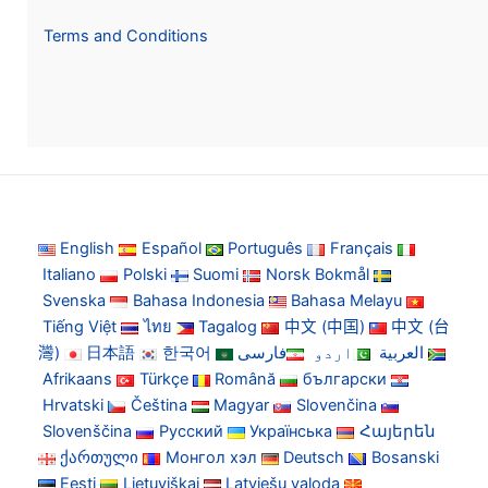
Terms and Conditions
English
Español
Português
Français
Italiano
Polski
Suomi
Norsk Bokmål
Svenska
Bahasa Indonesia
Bahasa Melayu
Tiếng Việt
ไทย
Tagalog
中文 (中国)
中文 (台
灣)
日本語
한국어
فارسی
اردو
العربية
Afrikaans
Türkçe
Română
български
Hrvatski
Čeština
Magyar
Slovenčina
Slovenščina
Русский
Українська
Հայերեն
ქართული
Монгол хэл
Deutsch
Bosanski
Eesti
Lietuviškai
Latviešu valoda