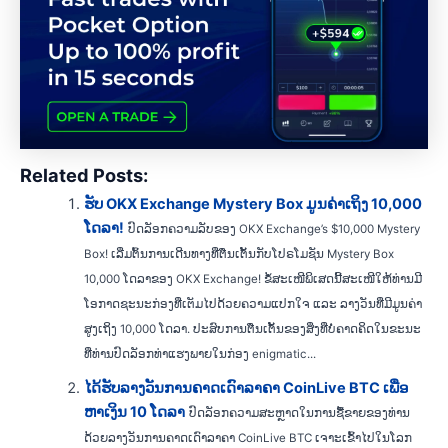
Related Posts:
ຮັບ OKX Exchange Mystery Box ມູນຄ່າເຖິງ 10,000
ໂດລາ!
ປົດລັອກຄວາມລັບຂອງ OKX Exchange’s $10,000 Mystery
Box! ເລີ່ມຕົ້ນການເດີນທາງທີ່ຕື່ນເຕັ້ນກັບໂປຣໂມຊັນ Mystery Box
10,000 ໂດລາຂອງ OKX Exchange! ຂໍ້ສະເໜີພິເສດນີ້ສະເໜີໃຫ້ທ່ານມີ
ໂອກາດຊະນະກ່ອງທີ່ເຕັມໄປດ້ວຍຄວາມແປກໃຈ ແລະ ລາງວັນທີ່ມີມູນຄ່າ
ສູງເຖິງ 10,000 ໂດລາ. ປະສົບການຕື່ນເຕັ້ນຂອງສິ່ງທີ່ບໍ່ຄາດຄິດໃນຂະນະ
ທີ່ທ່ານປົດລັອກທ່າແຮງພາຍໃນກ່ອງ enigmatic...
ໄດ້ຮັບລາງວັນການຄາດເດົາລາຄາ CoinLive BTC ເພື່ອ
ຫາເງິນ 10 ໂດລາ
ປົດລັອກຄວາມສະຫຼາດໃນການຊື້ຂາຍຂອງທ່ານ
ດ້ວຍລາງວັນການຄາດເດົາລາຄາ CoinLive BTC ເຈາະເຂົ້າໄປໃນໂລກ