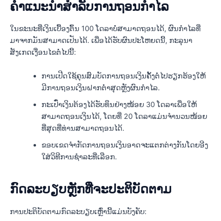
ຄໍາແນະນໍາສໍາລັບການຖອນກໍາໄລ
ໃນຂະນະທີ່ເງິນເບື້ອງຕົ້ນ 100 ໂດລາບໍ່ສາມາດຖອນໄດ້, ຜົນກໍາໄລທີ່
ມາຈາກມັນສາມາດເປັນໄດ້. ເພື່ອໄດ້ຮັບຜົນປະໂຫຍດນີ້, ກະລຸນາ
ສັງເກດເງື່ອນໄຂຕໍ່ໄປນີ້:
ການເປີດໃຊ້ຄຸນສົມບັດການຖອນເງິນຄັ້ງຕໍ່ໄປຮຽກຮ້ອງໃຫ້
ມີການຖອນເງິນຝາກຕໍ່າສຸດຫຼັງຜົນກຳໄລ.
ກະເປົ໋າເງິນຕ້ອງໄດ້ຮັບທຶນຢ່າງໜ້ອຍ 30 ໂດລາເພື່ອໃຫ້
ສາມາດຖອນເງິນໄດ້, ໂດຍທີ່ 20 ໂດລາແມ່ນຈຳນວນໜ້ອຍ
ທີ່ສຸດທີ່ທ່ານສາມາດຖອນໄດ້.
ຂອບເຂດຈໍາກັດການຖອນເງິນອາດຈະແຕກຕ່າງກັນໂດຍອີງ
ໃສ່ວິທີການຊໍາລະທີ່ເລືອກ.
ກົດລະບຽບຫຼັກທີ່ຈະປະຕິບັດຕາມ
ການປະຕິບັດຕາມກົດລະບຽບເຫຼົ່ານີ້ແມ່ນບັງຄັບ: