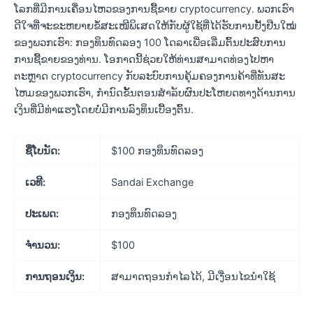
ໂລກທີ່ມີການເຄື່ອນໄຫວຂອງການຊື້ຂາຍ cryptocurrency. ພວກເຮົາ
ດີໃຈທີ່ຈະຂະຫຍາຍຂໍ້ສະເໜີພິເສດໃຫ້ກັບຜູ້ໃຊ້ທີ່ໄດ້ຮັບການຢັ້ງຢືນໃໝ່
ຂອງພວກເຮົາ: ກອງທຶນທົດລອງ 100 ໂດລາເພື່ອເລີ່ມຕົ້ນປະສົບການ
ການຊື້ຂາຍຂອງທ່ານ. ໂອກາດນີ້ຊ່ວຍໃຫ້ທ່ານສາມາດທ່ອງໄປຫາ
ຕະຫຼາດ cryptocurrency ກັບລະບົບການຄຸ້ມຄອງການຄ້າທີ່ທັນສະ
ໄຫມຂອງພວກເຮົາ, ກໍານົດຂັ້ນຕອນສໍາລັບຜົນປະໂຫຍດທາງດ້ານການ
ເງິນທີ່ມີທ່າແຮງໂດຍບໍ່ມີການລົງທຶນເບື້ອງຕົ້ນ.
ຊື່ໂບນັດ:
$100 ກອງທຶນທົດລອງ
ເວທີ:
Sandai Exchange
ປະເພດ:
ກອງທຶນທົດລອງ
ຈໍາ​ນວນ:
$100
ການຖອນເງິນ:
ສາມາດຖອນກຳໄລໄດ້, ມີເງື່ອນໄຂນຳໃຊ້