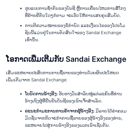
ຮູບແບບການຊໍ້າກັນຂອງບັນຊີ ຫຼືການເຄື່ອນໄຫວການສໍ້ໂກງ
ທີ່ຄ້າຍຄືກັນໃດໆກໍຕາມ ຈະເຮັດໃຫ້ການເສຍຄຸນສົມບັດ.
ການຕີຄວາມໝາຍຂອງຂໍ້ກຳນົດ ແລະເງື່ອນໄຂຂອງໂປຣໂມ
ຊັນນີ້ແມ່ນຢູ່ໃນການຕັດສິນໃຈຂອງ Sandai Exchange
ເທົ່ານັ້ນ.
ໂອກາດເພີ່ມເຕີມກັບ Sandai Exchange
ເສີມຂະຫຍາຍປະສົບການການຊື້ຂາຍຂອງທ່ານດ້ວຍຜົນປະໂຫຍດ
ເພີ່ມເຕີມຈາກ Sandai Exchange:
ໂບນັດການອ້າງອີງ:
ຮັບຮາງວັນສຳລັບໝູ່ແຕ່ລະຄົນທີ່ທ່ານ
ອ້າງເຖິງຜູ້ທີ່ຢືນຢັນບັນຊີຂອງເຂົາເຈົ້າສຳເລັດ.
ຄະນະກໍາມະການການຄ້າຈາກຜູ້ອ້າງອີງ:
ມີລາຍໄດ້ຄ່າຄອມ
ມິດຊັ່ນຈາກກິດຈະກໍາການຊື້ຂາຍຂອງຜູ້ອ້າງອີງຂອງທ່ານ,
ຂະຫຍາຍໄປສູ່ການອ້າງອີງຂອງພວກເຂົາເຊັ່ນກັນ.