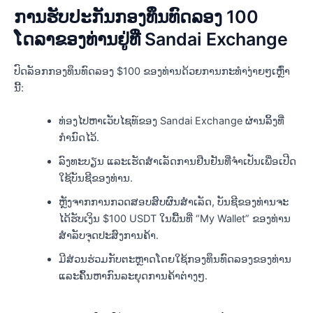
ການຮັບປະກັນກອງທຶນທົດລອງ 100
ໂດລາຂອງທ່ານຢູ່ທີ່ Sandai Exchange
ປົດລັອກກອງທຶນທົດລອງ $100 ຂອງທ່ານດ້ວຍການກະທຳງ່າຍໆເຫຼົ່າ
ນີ້:
ທ່ອງໄປຫາເວັບໄຊທ໌ຂອງ Sandai Exchange ຜ່ານລິ້ງທີ່
ກຳນົດໄວ້.
ລົງທະບຽນ ແລະເຮັດສໍາເລັດການຢືນຢັນທີ່ຈໍາເປັນເພື່ອເປີດ
ໃຊ້ບັນຊີຂອງທ່ານ.
ຫຼັງ​ຈາກ​ການ​ກວດ​ສອບ​ສົບ​ຜົນ​ສໍາ​ເລັດ​, ບັນ​ຊີ​ຂອງ​ທ່ານ​ຈະ​
ໄດ້​ຮັບ​ເງິນ $100 USDT ໃນ​ພື້ນ​ທີ່ “My Wallet​” ຂອງ​ທ່ານ​
ສໍາ​ລັບ​ຈຸດ​ປະ​ສົງ​ການ​ຄ້າ​.
ມີສ່ວນຮ່ວມກັບຕະຫຼາດໂດຍໃຊ້ກອງທຶນທົດລອງຂອງທ່ານ
ແລະຄົ້ນຫາກົນລະຍຸດການຄ້າຕ່າງໆ.