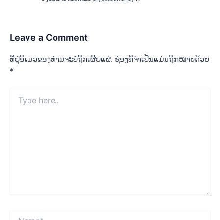
Leave a Comment
ທີ່ຢູ່ອີເມວຂອງທ່ານຈະບໍ່ຖືກເຜີຍແຜ່.
ຊ່ອງທີ່ຈຳເປັນແມ່ນຖືກໝາຍດ້ວຍ
*
Type
here..
Name*