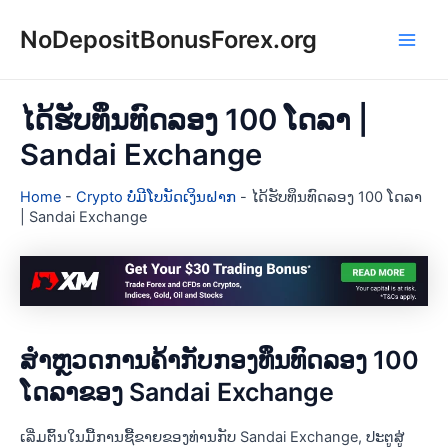
Skip
NoDepositBonusForex.org
to
Main
content
Men
ໄດ້ຮັບທຶນທົດລອງ 100 ໂດລາ |
Sandai Exchange
Home
-
Crypto ບໍ່ມີໂບນັດເງິນຝາກ
-
ໄດ້ຮັບທຶນທົດລອງ 100 ໂດລາ
| Sandai Exchange
ສຳຫຼວດການຄ້າກັບກອງທຶນທົດລອງ 100
ໂດລາຂອງ Sandai Exchange
ເລີ່ມຕົ້ນໃນມື້ການຊື້ຂາຍຂອງທ່ານກັບ Sandai Exchange, ປະຕູສູ່