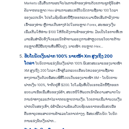
Markets ເລີ່ມຕົ້ນການຜະຈົນໄພການຄ້າຂອງທ່ານດ້ວຍການຊຸກຍູ້ອັນສໍາ
ຄັນຈາກຕະຫຼາດ Hex ຜ່ານການສະເຫນີໂບນັດການຊື້ຂາຍ 100 ໂດລາ
ຂອງພວກເຂົາ. ໂປຣໂມຊັນພິເສດນີ້ຖືກອອກແບບມາເພື່ອເສີມກຳລັງການ
ເຂົ້າຂອງທ່ານ ຫຼືການເດີນທາງຕໍ່ໄປໃນຕະຫຼາດ Forex, ສະໜອງເງິນ
ເພີ່ມເຕີມໃຫ້ທ່ານ $100 ໃຫ້ກັບຄັງການຄ້າຂອງທ່ານ. ມັນ​ເປັນ​ໂອ​ກາດ​ທີ່​ເຫ
ມາະ​ສົມ​ສໍາ​ລັບ​ທັງ​ຈົວ​ແລະ​ນັກ​ຄ້າ​ຕາມ​ລະ​ດູ​ການ​ສໍາ​ຫຼວດ​ນະ​ໂຍ​ບາຍ​ດ້ານ​
ຕະ​ຫຼາດ​ທີ່​ມີ​ພື້ນ​ຖານ​ທຶນ​ທີ່​ປັບ​ປຸງ​. ນາຍໜ້າ: ຕະຫຼາດ Hex...
ຮັບໂບນັດເງິນຝາກ 100% ນາຍໜ້າ Xm ສູງເຖິງ 200
ໂດລາ
ໂບນັດການແຂ່ງຂັນເງິນຝາກ 100% ພິເສດສະເພາະຂອງນາຍໜ້າ
XM ສູງເຖິງ 200 ໂດລາ ເຂົ້າສູ່ໂລກແບບເຄື່ອນໄຫວຂອງການຊື້ຂາຍ
ທາງການເງິນດ້ວຍຂໍ້ສະເໜີທີ່ໂດດເດັ່ນຂອງນາຍໜ້າ XM – ໂບນັດການ
ຝາກເງິນ 100%, ຈຳກັດຢູ່ທີ່ $200. ໂປໂມຊັ່ນທີ່ເປັນເອກະລັກນີ້ຖືກອອກ
ແບບມາເພື່ອເພີ່ມທຶນຂອງພໍ່ຄ້າ, ສະເຫນີໃຫ້ພວກເຂົາມີຄວາມສາມາດໃນ
ການນໍາທາງແລະກໍາໄລຈາກຕະຫຼາດການເງິນ. ໂດຍການເພີ່ມຈໍານວນເງິນ
ຝາກເປັນສອງເທົ່າ, ພໍ່ຄ້າມີຄວາມພ້ອມດ້ວຍຊັບພະຍາກອນພິເສດເພື່ອ
ຄົ້ນຫາຍຸດທະສາດການຄ້າແລະໂອກາດຕ່າງໆ. ຂໍ້ສະເໜີໂບນັດ: ໂບນັດ
ການແຂ່ງຂັນເງິນຝາກ...