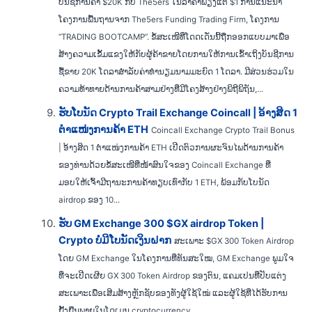
ບັນຊີການຄ້າ $20K ກັບ The5ers ໃນລາຄາພຽງແຕ່ $1 ການແນະນໍາ
ໂຄງການພື້ນຖານຈາກ The5ers Funding Trading Firm, ໂຄງການ
“TRADING BOOTCAMP”. ຂໍ້ສະເໜີທີ່ໂດດເດັ່ນນີ້ຖືກອອກແບບມາເພື່ອ
ສ້າງຄວາມເຂັ້ມແຂງໃຫ້ກັບຜູ້ຄ້າຂາຍໂດຍການໃຫ້ການເຂົ້າເຖິງບັນຊີການ
ຊື້ຂາຍ 20K ໂດລາສຳລັບຄ່າທຳນຽມນາມມະຍົດ 1 ໂດລາ. ມີສ່ວນຮ່ວມໃນ
ຄວາມທ້າທາຍດ້ານການຄ້າສາມຢ່າງທີ່ມີໂຄງສ້າງຢ່າງພິຖີພິຖັນ,...
ຮັບໂບນັດ Crypto Trail Exchange Coincall | ອ້າງສິດ 1
ຕຳແໜ່ງການຄ້າ ETH
Coincall Exchange Crypto Trail Bonus
| ອ້າງສິດ 1 ຕຳແໜ່ງການຄ້າ ETH ເປີດຕົວການຜະຈົນໄພດ້ານການຄ້າ
ຂອງທ່ານດ້ວຍຂໍ້ສະເໜີທີ່ໜ້າສົນໃຈຂອງ Coincall Exchange ທີ່
ມອບໃຫ້ເຈົ້າມີຖານະການຄ້າທຽບເທົ່າກັບ 1 ETH, ພ້ອມກັບໂບນັດ
airdrop ຂອງ 10...
ຮັບ GM Exchange 300 $GX airdrop Token |
Crypto ບໍ່ມີໂບນັດເງິນຝາກ
ສະເພາະ $GX 300 Token Airdrop
ໂດຍ GM Exchange ໃນໂຄງການທີ່ທັນສະໃໝ, GM Exchange ພູມໃຈ
ທີ່ຈະເປີດເຜີຍ GX 300 Token Airdrop ຂອງຕົນ, ແຄມເປນທີ່ປັບແຕ່ງ
ສະເພາະເພື່ອເສີມສ້າງຫຼັກຊັບຂອງທັງຜູ້ໃຊ້ໃໝ່ ແລະຜູ້ໃຊ້ທີ່ໄດ້ຮັບການ
ຢັ້ງຢືນພາຍໃນໂດເມນ cryptocurrency....