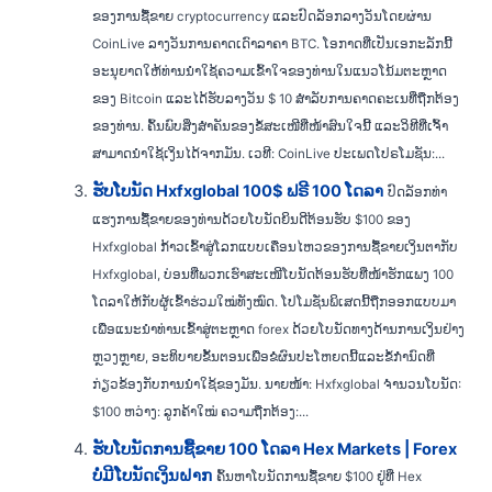
ຂອງການຊື້ຂາຍ cryptocurrency ແລະປົດລັອກລາງວັນໂດຍຜ່ານ
CoinLive ລາງວັນການຄາດເດົາລາຄາ BTC. ໂອກາດທີ່ເປັນເອກະລັກນີ້
ອະນຸຍາດໃຫ້ທ່ານນໍາໃຊ້ຄວາມເຂົ້າໃຈຂອງທ່ານໃນແນວໂນ້ມຕະຫຼາດ
ຂອງ Bitcoin ແລະໄດ້ຮັບລາງວັນ $ 10 ສໍາລັບການຄາດຄະເນທີ່ຖືກຕ້ອງ
ຂອງທ່ານ. ຄົ້ນພົບສິ່ງສຳຄັນຂອງຂໍ້ສະເໜີທີ່ໜ້າສົນໃຈນີ້ ແລະວິທີທີ່ເຈົ້າ
ສາມາດນຳໃຊ້ເງິນໄດ້ຈາກມັນ. ເວທີ: CoinLive ປະເພດໂປຣໂມຊັນ:...
ຮັບໂບນັດ Hxfxglobal 100$ ຟຣີ 100 ໂດລາ
ປົດລັອກທ່າ
ແຮງການຊື້ຂາຍຂອງທ່ານດ້ວຍໂບນັດຍິນດີຕ້ອນຮັບ $100 ຂອງ
Hxfxglobal ກ້າວເຂົ້າສູ່ໂລກແບບເຄື່ອນໄຫວຂອງການຊື້ຂາຍເງິນຕາກັບ
Hxfxglobal, ບ່ອນທີ່ພວກເຮົາສະເໜີໂບນັດຕ້ອນຮັບທີ່ໜ້າຮັກແພງ 100
ໂດລາໃຫ້ກັບຜູ້ເຂົ້າຮ່ວມໃໝ່ທັງໝົດ. ໂປໂມຊັ່ນພິເສດນີ້ຖືກອອກແບບມາ
ເພື່ອແນະນໍາທ່ານເຂົ້າສູ່ຕະຫຼາດ forex ດ້ວຍໂບນັດທາງດ້ານການເງິນຢ່າງ
ຫຼວງຫຼາຍ, ອະທິບາຍຂັ້ນຕອນເພື່ອຂໍຜົນປະໂຫຍດນີ້ແລະຂໍ້ກໍານົດທີ່
ກ່ຽວຂ້ອງກັບການນໍາໃຊ້ຂອງມັນ. ນາຍໜ້າ: Hxfxglobal ຈຳນວນໂບນັດ:
$100 ຫວ່າງ: ລູກຄ້າໃໝ່ ຄວາມຖືກຕ້ອງ:...
ຮັບໂບນັດການຊື້ຂາຍ 100 ໂດລາ Hex Markets | Forex
ບໍ່ມີໂບນັດເງິນຝາກ
ຄົ້ນຫາໂບນັດການຊື້ຂາຍ $100 ຢູ່ທີ່ Hex