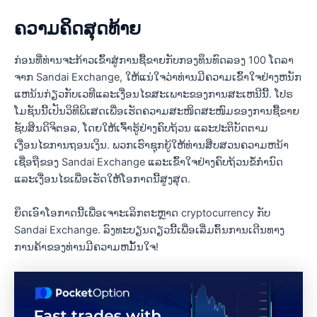
ຄວາມຄິດສຸດທ້າຍ
ກ່ອນທີ່ທ່ານຈະກ້າວເຂົ້າສູ່ການຊື້ຂາຍກັບກອງທຶນທົດລອງ 100 ໂດລາ
ຈາກ Sandai Exchange, ໃຫ້ແນ່ໃຈວ່າທ່ານມີຄວາມເຂົ້າໃຈຢ່າງຫນັກ
ແຫນ້ນກ່ຽວກັບເວທີແລະເງື່ອນໄຂສະເພາະຂອງການສະເຫນີນີ້. ໂປຣ
ໂມຊັນນີ້ເປັນວິທີພິເສດເພື່ອເຮັດຄວາມສະໜິດສະໜົມຂອງການຊື້ຂາຍ
ຊັບສິນດິຈິຕອລ, ໂດຍໃຫ້ເຈົ້າຮູ້ຢ່າງຄົບຖ້ວນ ແລະປະຕິບັດຕາມ
ເງື່ອນໄຂການຖອນເງິນ. ພວກເຮົາຊຸກຍູ້ໃຫ້ທ່ານສືບສວນຄວາມຫນ້າ
ເຊື່ອຖືຂອງ Sandai Exchange ແລະເຂົ້າໃຈຢ່າງຄົບຖ້ວນຂໍ້ກໍານົດ
ແລະເງື່ອນໄຂເພື່ອເຮັດໃຫ້ໂອກາດນີ້ສູງສຸດ.
ຍຶດເອົາໂອກາດນີ້ເພື່ອເຈາະເລິກຕະຫຼາດ cryptocurrency ກັບ
Sandai Exchange. ລົງ​ທະ​ບຽນ​ດຽວ​ນີ້​ເພື່ອ​ເລີ່ມ​ຕົ້ນ​ການ​ເດີນ​ທາງ​
ການ​ຄ້າ​ຂອງ​ທ່ານ​ມີ​ຄວາມ​ຫມັ້ນ​ໃຈ​!