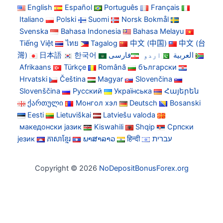
English
Español
Português
Français
Italiano
Polski
Suomi
Norsk Bokmål
Svenska
Bahasa Indonesia
Bahasa Melayu
Tiếng Việt
ไทย
Tagalog
中文 (中国)
中文 (台
灣)
日本語
한국어
فارسی
اردو
العربية
Afrikaans
Türkçe
Română
български
Hrvatski
Čeština
Magyar
Slovenčina
Slovenščina
Русский
Українська
Հայերեն
ქართული
Монгол хэл
Deutsch
Bosanski
Eesti
Lietuviškai
Latviešu valoda
македонски јазик
Kiswahili
Shqip
Српски
језик
ភាសាខ្មែរ
ພາສາລາວ
हिन्दी
עברית
Copyright © 2026
NoDepositBonusForex.org