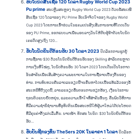
ຮັບໂບນັດສິນເຊື່ອ 120 ໂດລາ Rugby World Cup 2023
Pu prime
ສະເຫຼີມສະຫຼອງ Rugby World Cup 2023 ດ້ວຍຂໍ້ສະເໜີ
ສິນເຊື່ອ 120 ໂດລາຂອງ PU Prime ຮັບເອົາຈິດໃຈຂອງ Rugby World
Cup 2023 ໂດຍການເຂົ້າຮ່ວມໃນແຄມເປນສົ່ງເສີມການຂາຍທີ່ໂດດເດັ່ນ
ຂອງ PU Prime, ອອກແບບມາເພື່ອມອບລາງວັນໃຫ້ກັບຜູ້ຄ້າດ້ວຍໂບນັດ
ເຄຣດິດສູງເຖິງ 120...
ຮັບໂບນັດຍິນດີຕ້ອນຮັບ 30 ໂດລາ 2023
ປົດລັອກການຊຸກຍູ້
ການຊື້ຂາຍ $30 ດ້ວຍໂບນັດຍິນດີຕ້ອນຮັບຂອງ Skilling ສຳລັບຕະຫຼາດ
ການເງິນທີ່ໃໝ່ໆ, ໂບນັດຕ້ອນຮັບ 30 ໂດລາ 2023 ໂດດເດັ່ນເປັນໂອກາດ
ອັນສຳຄັນເພື່ອເສີມສ້າງຄວາມພະຍາຍາມໃນການຊື້ຂາຍເບື້ອງຕົ້ນຂອງ
ທ່ານ. ການທົບທວນຄືນລາຍລະອຽດນີ້ຈະຄົ້ນຫາໂດຍເນື້ອແທ້ແລ້ວຂອງຂໍ້
ສະເຫນີທີ່ດຶງດູດນີ້, ລາຍລະອຽດຂັ້ນຕອນການຮຽກຮ້ອງ, ເງື່ອນໄຂການ
ຖອນຕົວແບບຍືດຫຍຸ່ນ, ແລະຄວາມເຂົ້າໃຈທີ່ສໍາຄັນອື່ນໆ. ຄົ້ນພົບວິທີການ
ທີ່ມີຄວາມຊໍານິຊໍານານທີ່ອຸທິດຕົນເພື່ອສະເຫນີໃຫ້ຜູ້ມາໃຫມ່ໄດ້ປະໂຫຍດ
ທີ່ມີຄຸນຄ່າຕັ້ງແຕ່ເລີ່ມຕົ້ນ. ນາຍໜ້າ: ທັກສະ ໂບນັດ: $30 ໂບນັດຍິນດີຕ້ອນ
ຮັບ...
ຮັບບັນຊີກອງທຶນ The5ers 20K ໃນລາຄາ 1 ໂດລາ
ປົດລັອກ