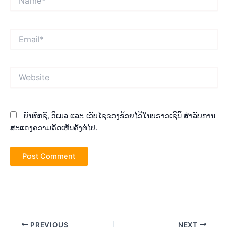
Email*
Website
ບັນທຶກຊື່, ອີເມລ ແລະ ເວັບໄຊຂອງຂ້ອຍໄວ້ໃນບຣາວເຊີນີ້ ສຳລັບການ
ສະແດງຄວາມຄິດເຫັນຄັ້ງຕໍ່ໄປ.
Post
PREVIOUS
NEXT