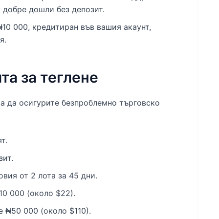
а добре дошли без депозит.
₦10 000, кредитиран във вашия акаунт,
я.
та за теглене
 за да осигурите безпроблемно търговско
т.
зит.
вия от 2 лота за 45 дни.
0 000 (около $22).
е ₦50 000 (около $110).