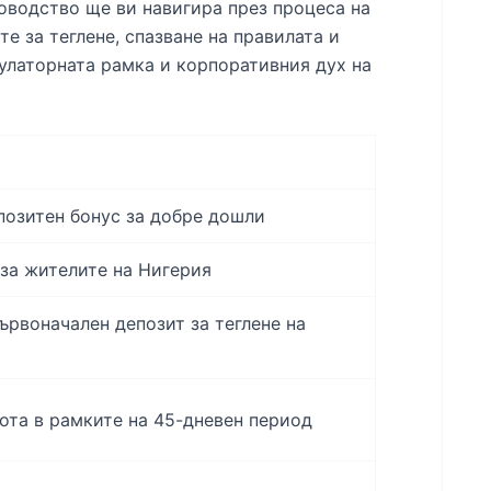
ководство ще ви навигира през процеса на
те за теглене, спазване на правилата и
улаторната рамка и корпоративния дух на
позитен бонус за добре дошли
за жителите на Нигерия
ървоначален депозит за теглене на
лота в рамките на 45-дневен период