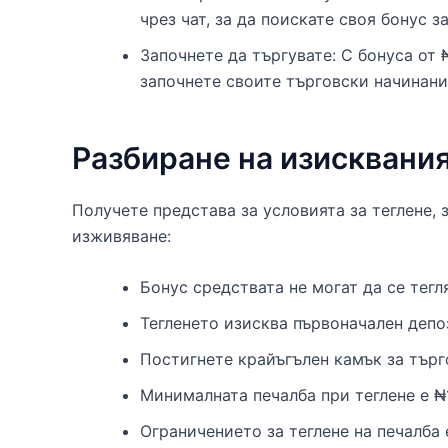
чрез чат, за да поискате своя бонус з
Започнете да търгувате: С бонуса от 
започнете своите търговски начинани
Разбиране на изисквания
Получете представа за условията за теглене,
изживяване:
Бонус средствата не могат да се тегля
Тегленето изисква първоначален депо
Постигнете крайъгълен камък за търго
Минималната печалба при теглене е ₦1
Ограничението за теглене на печалба 