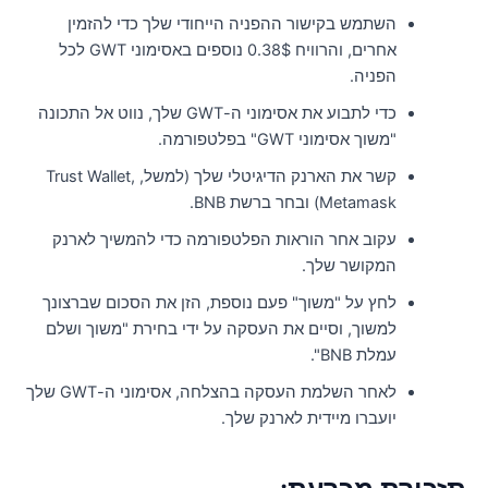
השתמש בקישור ההפניה הייחודי שלך כדי להזמין
אחרים, והרוויח 0.38$ נוספים באסימוני GWT לכל
הפניה.
כדי לתבוע את אסימוני ה-GWT שלך, נווט אל התכונה
"משוך אסימוני GWT" בפלטפורמה.
קשר את הארנק הדיגיטלי שלך (למשל, Trust Wallet,
Metamask) ובחר ברשת BNB.
עקוב אחר הוראות הפלטפורמה כדי להמשיך לארנק
המקושר שלך.
לחץ על "משוך" פעם נוספת, הזן את הסכום שברצונך
למשוך, וסיים את העסקה על ידי בחירת "משוך ושלם
עמלת BNB".
לאחר השלמת העסקה בהצלחה, אסימוני ה-GWT שלך
יועברו מיידית לארנק שלך.