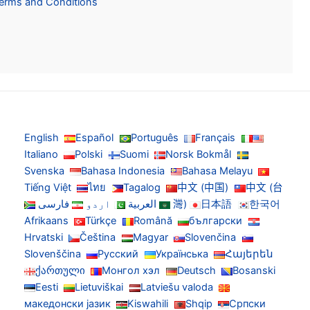
Terms and Conditions
English
Español
Português
Français
Italiano
Polski
Suomi
Norsk Bokmål
Svenska
Bahasa Indonesia
Bahasa Melayu
Tiếng Việt
ไทย
Tagalog
中文 (中国)
中文 (台
한국어
日本語
灣)
العربية
اردو
فارسی
Afrikaans
Türkçe
Română
български
Hrvatski
Čeština
Magyar
Slovenčina
Slovenščina
Русский
Українська
Հայերեն
ქართული
Монгол хэл
Deutsch
Bosanski
Eesti
Lietuviškai
Latviešu valoda
македонски јазик
Kiswahili
Shqip
Српски