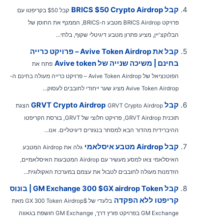
קבל BRICS $50 Crypto Airdrop
קבל $50 בקריפטו עם
פרויקט BRICS Airdrop מטבע ה-BRICS, הממנף את החוסן של
הבלוקצ'יין, מציע פתרון מטבע דיגיטלי שקוף, בלתי...
קבל את Avive Token Airdrop – פרויקט כרייה
בחינם | משיכה שנייה של Avive token
פתח את
הפוטנציאל של Avive Token Airdrop – פרויקט כרייה מעולה בחינם ה-
Avive Token Airdrop מציג שער ייחודי לחובבים לעסוק...
קבל GRVT Crypto Airdrop
GRVT Crypto Airdrop הצגת
תוכנית GRVT Airdrop, פרויקט חלוצי של GRVT, בורסת הקריפטו
ההיברידית מהדור הבא למסחר בנגזרים דיגיטליים. אנו...
קבל Airdrop מטבע איסלאמי
גלה את Airdrop המטבע
האיסלאמי צאו למסע מעשיר עם Airdrop המטבעות האיסלאמיים,
הזדמנות מעולה לחובבים לטבול את עצמם במערכת האקולוגית...
קבל GM Exchange 300 $GX airdrop Token | בונוס
קריפטו ללא הפקדה
בלעדי של $GX 300 Token Airdrop מאת
GM Exchange בפרויקט פורץ דרך, GM Exchange חושפת בגאווה