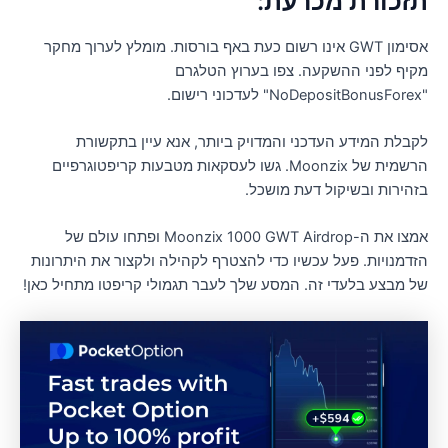
זכורת מכרעת:
אסימון GWT אינו רשום כעת באף בורסות. מומלץ לערוך מחקר
קיף לפני ההשקעה. צפו בערוץ הטלגרם
רישום.
קבלת המידע העדכני והמדויק ביותר, אנא עיין בתקשורת
הרשמית של Moonzix. גשו לעסקאות מטבעות קריפטוגרפיים
זהירות ובשיקול דעת מושכל.
אמצו את ה-Moonzix 1000 GWT Airdrop ופתחו עולם של
זדמנויות. פעל עכשיו כדי להצטרף לקהילה ולקצור את היתרונות
ל מבצע בלעדי זה. המסע שלך לעבר תגמולי קריפטו מתחיל כאן!