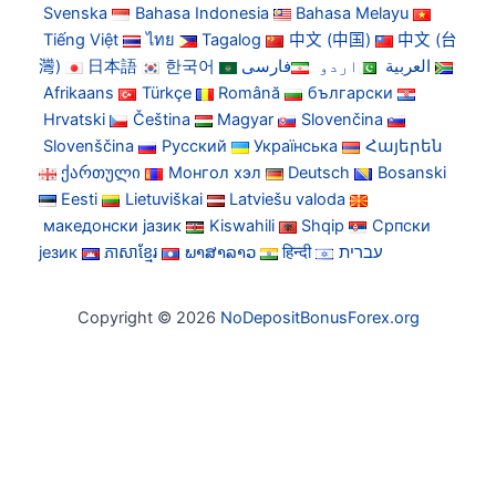
Svenska
Bahasa Indonesia
Bahasa Melayu
Tiếng Việt
ไทย
Tagalog
中文 (中国)
中文 (台
灣)
日本語
한국어
فارسی
اردو
العربية
Afrikaans
Türkçe
Română
български
Hrvatski
Čeština
Magyar
Slovenčina
Slovenščina
Русский
Українська
Հայերեն
ქართული
Монгол хэл
Deutsch
Bosanski
Eesti
Lietuviškai
Latviešu valoda
македонски јазик
Kiswahili
Shqip
Српски
језик
ភាសាខ្មែរ
ພາສາລາວ
हिन्दी
עברית
Copyright © 2026
NoDepositBonusForex.org