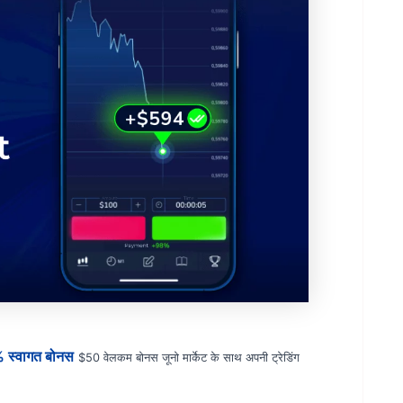
% स्वागत बोनस
$50 वेलकम बोनस जूनो मार्केट के साथ अपनी ट्रेडिंग