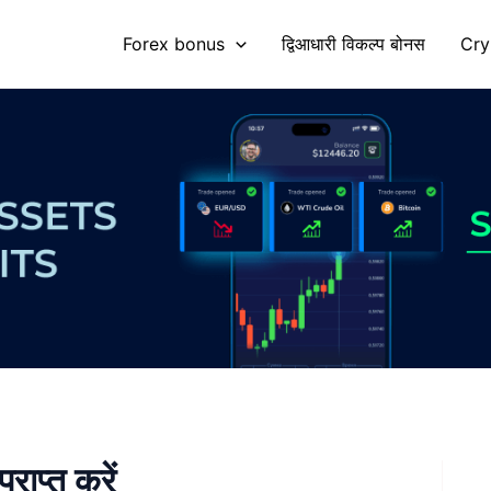
Forex bonus
द्विआधारी विकल्प बोनस
Cry
राप्त करें