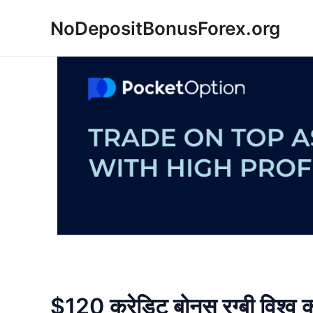
Skip
NoDepositBonusForex.org
to
content
$120 क्रेडिट बोनस रग्बी विश्व कप