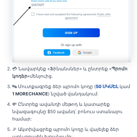
💳 Նավարկեք «Ֆինանսներ» և ընտրեք «
Պրոմո
կոդեր
«մենյուից.
🔤 Մուտքագրեք ձեր պրոմո կոդը (
50 ՍԿՍԵԼ
կամ
1 MORECHANCE
) նշված վանդակում:
💸 Ընտրեք ավանդի մեթոդ և կատարեք
նվազագույնը $50 ավանդ՝ բոնուս ստանալու
համար:
🎉 Ակտիվացրեք պրոմո կոդը և վայելեք ձեր
առևտրային խթանումը: