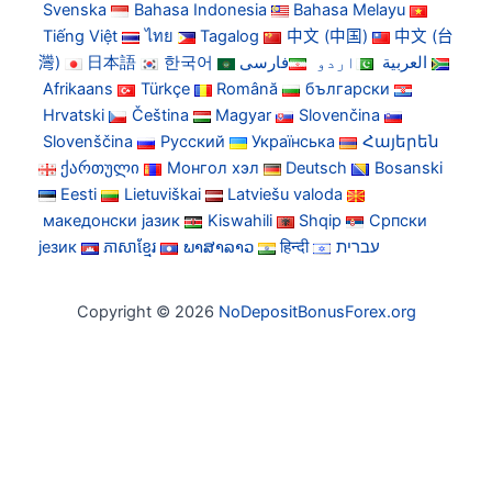
Svenska
Bahasa Indonesia
Bahasa Melayu
Tiếng Việt
ไทย
Tagalog
中文 (中国)
中文 (台
灣)
日本語
한국어
فارسی
اردو
العربية
Afrikaans
Türkçe
Română
български
Hrvatski
Čeština
Magyar
Slovenčina
Slovenščina
Русский
Українська
Հայերեն
ქართული
Монгол хэл
Deutsch
Bosanski
Eesti
Lietuviškai
Latviešu valoda
македонски јазик
Kiswahili
Shqip
Српски
језик
ភាសាខ្មែរ
ພາສາລາວ
हिन्दी
עברית
Copyright © 2026
NoDepositBonusForex.org