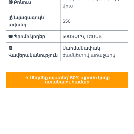
🎁 Բոնուս
վրա
💰 Նվազագույն
$50
ավանդ
🎟️ Պրոմո կոդեր
50ՍՏԱՐԿ, 1ՇԱՆՑ
📆
Սահմանափակ
Վավերականություն
ժամկետով առաջարկ
→ Սեղմեք այստեղ՝ 50% պրոմո կոդը
ստանալու համար