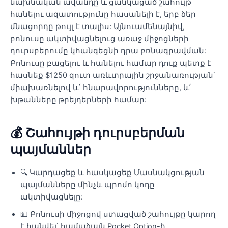
նախնական ավանդը և ցանկացած շահույթ
հանելու ազատությունը հասանելի է, երբ ձեր
մնացորդը թույլ է տալիս: Այնուամենայնիվ,
բոնուսը ակտիվացնելուց առաջ միջոցների
դուրսբերումը կհանգեցնի դրա բռնագրավման:
Բոնուսը բացելու և հանելու համար դուք պետք է
հասնեք $1250 զուտ առևտրային շրջանառության՝
միախառնելով և՛ հնարավորությունները, և՛
խթանները թրեյդերների համար:
💰 Շահույթի դուրսբերման
պայմաններ
🔍 Կարդացեք և հասկացեք Մասնակցության
պայմանները մինչև պրոմո կոդը
ակտիվացնելը:
💵 Բոնուսի միջոցով ստացված շահույթը կարող
է հանվել՝ համաձայն Pocket Option-ի