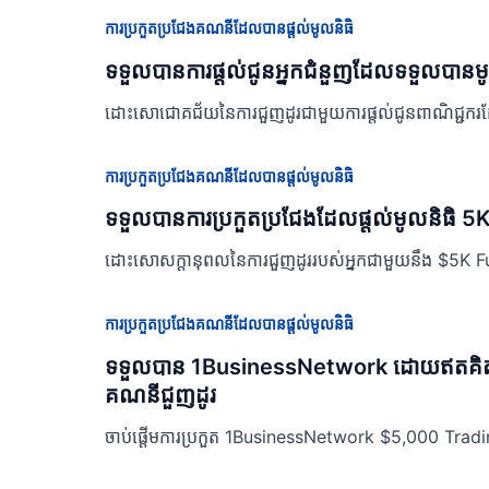
ការប្រកួតប្រជែងគណនីដែលបានផ្តល់មូលនិធិ
ទទួលបានការផ្តល់ជូនអ្នកជំនួញដែលទទួលបានមូ
ដោះសោជោគជ័យនៃការជួញដូរជាមួយការផ្តល់ជូនពាណិជ្ជក
ការប្រកួតប្រជែងគណនីដែលបានផ្តល់មូលនិធិ
ទទួលបានការប្រកួតប្រជែងដែលផ្តល់មូលនិធិ 5
ដោះសោសក្តានុពលនៃការជួញដូររបស់អ្នកជាមួយនឹង $5K
ការប្រកួតប្រជែងគណនីដែលបានផ្តល់មូលនិធិ
ទទួលបាន 1BusinessNetwork ដោយឥតគិតថ
គណនីជួញដូរ
ចាប់ផ្តើមការប្រកួត 1BusinessNetwork $5,000 Trad