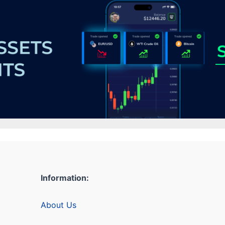
Information:
About Us