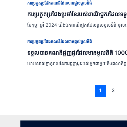
ការប្រកួតប្រជែងគណនីដែលបានផ្តល់មូលនិធិ
ការប្រកួតប្រជែងប្រចាំខែរបស់ពាណិជ្ជករដែលទទ
ខែកុម្ភៈ ឆ្នាំ 2024 ជើងឯកពាណិជ្ជករដែលផ្តល់មូលនិធិ ចូល
ការប្រកួតប្រជែងគណនីដែលបានផ្តល់មូលនិធិ
ទទួលបានគណនីជួញដូរដែលមានមូលនិធិ 1000 
ដោះសោសក្តានុពលនៃការជួញដូររបស់អ្នកជាមួយនឹងគណនីជ
Post
1
2
pagination