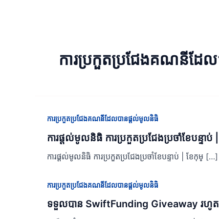
ការប្រកួតប្រជែងគណនីដែលប
ការប្រកួតប្រជែងគណនីដែលបានផ្តល់មូលនិធិ
ការផ្តល់មូលនិធិ ការប្រកួតប្រជែងប្រចាំខែបន្ទាប់ 
ការផ្តល់មូលនិធិ ការប្រកួតប្រជែងប្រចាំខែបន្ទាប់ | ខែកុម្ […]
ការប្រកួតប្រជែងគណនីដែលបានផ្តល់មូលនិធិ
ទទួលបាន SwiftFunding Giveaway រហូតដ