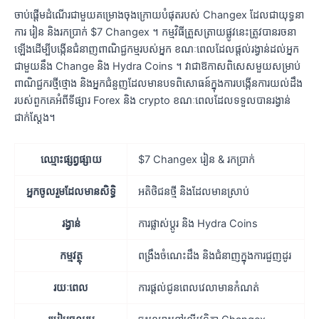
ចាប់ផ្តើមដំណើរជាមួយគម្រោងចុងក្រោយបំផុតរបស់ Changex ដែលជាយុទ្ធនា
ការ រៀន និងរកប្រាក់ $7 Changex ។ កម្មវិធីត្រួសត្រាយផ្លូវនេះត្រូវបានរចនា
ឡើងដើម្បីបង្កើនជំនាញពាណិជ្ជកម្មរបស់អ្នក ខណៈពេលដែលផ្តល់រង្វាន់ដល់អ្នក
ជាមួយនឹង Change និង Hydra Coins ។ វាជាឱកាសពិសេសមួយសម្រាប់
ពាណិជ្ជករថ្មីថ្មោង និងអ្នកជំនួញដែលមានបទពិសោធន៍ក្នុងការបង្កើនការយល់ដឹង
របស់ពួកគេអំពីទីផ្សារ Forex និង crypto ខណៈពេលដែលទទួលបានរង្វាន់
ជាក់ស្តែង។
ឈ្មោះផ្សព្វផ្សាយ
$7 Changex រៀន & រកប្រាក់
អ្នកចូលរួមដែលមានសិទ្ធិ
អតិថិជនថ្មី និងដែលមានស្រាប់
រង្វាន់
ការផ្លាស់ប្តូរ និង Hydra Coins
កម្មវត្ថុ
ពង្រឹងចំណេះដឹង និងជំនាញក្នុងការជួញដូរ
រយៈពេល
ការផ្តល់ជូនពេលវេលាមានកំណត់