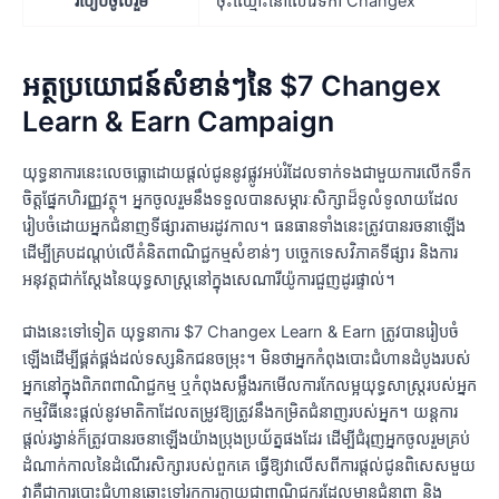
របៀបចូលរួម
ចុះឈ្មោះនៅលើវេទិកា Changex
អត្ថប្រយោជន៍សំខាន់ៗនៃ $7 Changex
Learn & Earn Campaign
យុទ្ធនាការនេះលេចធ្លោដោយផ្តល់ជូននូវផ្លូវអប់រំដែលទាក់ទងជាមួយការលើកទឹក
ចិត្តផ្នែកហិរញ្ញវត្ថុ។ អ្នកចូលរួមនឹងទទួលបានសម្ភារៈសិក្សាដ៏ទូលំទូលាយដែល
រៀបចំដោយអ្នកជំនាញទីផ្សារតាមរដូវកាល។ ធនធានទាំងនេះត្រូវបានរចនាឡើង
ដើម្បីគ្របដណ្តប់លើគំនិតពាណិជ្ជកម្មសំខាន់ៗ បច្ចេកទេសវិភាគទីផ្សារ និងការ
អនុវត្តជាក់ស្តែងនៃយុទ្ធសាស្រ្តនៅក្នុងសេណារីយ៉ូការជួញដូរផ្ទាល់។
ជាងនេះទៅទៀត យុទ្ធនាការ $7 Changex Learn & Earn ត្រូវបានរៀបចំ
ឡើងដើម្បីផ្គត់ផ្គង់ដល់ទស្សនិកជនចម្រុះ។ មិនថាអ្នកកំពុងបោះជំហានដំបូងរបស់
អ្នកនៅក្នុងពិភពពាណិជ្ជកម្ម ឬកំពុងសម្លឹងរកមើលការកែលម្អយុទ្ធសាស្រ្តរបស់អ្នក
កម្មវិធីនេះផ្តល់នូវមាតិកាដែលតម្រូវឱ្យត្រូវនឹងកម្រិតជំនាញរបស់អ្នក។ យន្តការ
ផ្តល់រង្វាន់ក៏ត្រូវបានរចនាឡើងយ៉ាងប្រុងប្រយ័ត្នផងដែរ ដើម្បីជំរុញអ្នកចូលរួមគ្រប់
ដំណាក់កាលនៃដំណើរសិក្សារបស់ពួកគេ ធ្វើឱ្យវាលើសពីការផ្តល់ជូនពិសេសមួយ
វាគឺជាការបោះជំហានឆ្ពោះទៅរកការក្លាយជាពាណិជ្ជករដែលមានជំនាញ និង