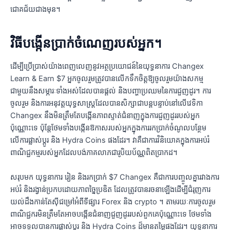
ជោគជ័យជាងមុន។
វិធីបង្កើនប្រាក់ចំណេញរបស់អ្នក។
ដើម្បីប្រើប្រាស់យ៉ាងពេញលេញនូវអត្ថប្រយោជន៍នៃយុទ្ធនាការ Changex
Learn & Earn $7 អ្នកចូលរួមត្រូវបានលើកទឹកចិត្តឱ្យចូលរួមយ៉ាងសកម្ម
ជាមួយនឹងសម្ភារៈទាំងអស់ដែលបានផ្តល់ និងបញ្ហាប្រឈមនៃការជួញដូរ។ ការ
ចូលរួម និងការអនុវត្តយុទ្ធសាស្ត្រដែលបានសិក្សាជាបន្តបន្ទាប់នៅលើវេទិកា
Changex នឹងមិនត្រឹមតែបង្កើនភាពស្ទាត់ជំនាញក្នុងការជួញដូររបស់អ្នក
ប៉ុណ្ណោះទេ ប៉ុន្តែថែមទាំងបង្កើនឱកាសរបស់អ្នកក្នុងការរកប្រាក់ចំណូលបន្ថែម
លើការផ្លាស់ប្តូរ និង Hydra Coins ផងដែរ។ វាគឺជាការវិនិយោគក្នុងការអប់រំ
ពាណិជ្ជកម្មរបស់អ្នកដែលបង់ភាគលាភជារូបិយប័ណ្ណពិតប្រាកដ។
សរុបមក យុទ្ធនាការ រៀន និងរកប្រាក់ $7 Changex គឺជាការបញ្ចូលគ្នារវាងការ
អប់រំ និងរង្វាន់ប្រកបដោយភាពច្នៃប្រឌិត ដែលត្រូវបានរចនាឡើងដើម្បីជំរុញការ
យល់ដឹងកាន់តែស៊ីជម្រៅអំពីទីផ្សារ Forex និង crypto ។ តាមរយៈការចូលរួម
ពាណិជ្ជករមិនត្រឹមតែអាចបង្កើនជំនាញជួញដូររបស់ពួកគេប៉ុណ្ណោះទេ ថែមទាំង
អាចទទួលបានការផ្លាស់ប្តូរ និង Hydra Coins ដ៏មានតម្លៃផងដែរ។ យុទ្ធនាការ