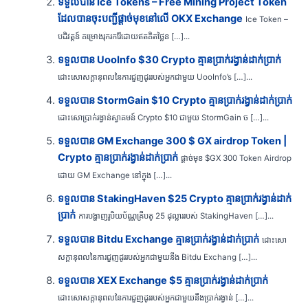
ទទួលបាន Ice Tokens – Free Mining Project Token
ដែលបានចុះបញ្ជីផ្តាច់មុខនៅលើ OKX Exchange
Ice Token –
បដិវត្តន៍ គម្រោងរុករករ៉ែដោយឥតគិតថ្លៃន […]...
ទទួលបាន UooInfo $30 Crypto គ្មានប្រាក់រង្វាន់ដាក់ប្រាក់
ដោះសោសក្តានុពលនៃការជួញដូររបស់អ្នកជាមួយ UooInfo’s […]...
ទទួលបាន StormGain $10 Crypto គ្មានប្រាក់រង្វាន់ដាក់ប្រាក់
ដោះសោប្រាក់រង្វាន់ស្វាគមន៍ Crypto $10 ជាមួយ StormGain ច […]...
ទទួលបាន GM Exchange 300 $ GX airdrop Token |
Crypto គ្មានប្រាក់រង្វាន់ដាក់ប្រាក់
ផ្តាច់មុខ $GX 300 Token Airdrop
ដោយ GM Exchange នៅក្នុង […]...
ទទួលបាន StakingHaven $25 Crypto គ្មានប្រាក់រង្វាន់ដាក់
ប្រាក់
ការបង្ហាញរូបិយប័ណ្ណគ្រីបតូ 25 ដុល្លាររបស់ StakingHaven […]...
ទទួលបាន Bitdu Exchange គ្មានប្រាក់រង្វាន់ដាក់ប្រាក់
ដោះសោ
សក្តានុពលនៃការជួញដូររបស់អ្នកជាមួយនឹង Bitdu Exchang […]...
ទទួលបាន XEX Exchange $5 គ្មានប្រាក់រង្វាន់ដាក់ប្រាក់
ដោះសោសក្តានុពលនៃការជួញដូររបស់អ្នកជាមួយនឹងប្រាក់រង្វាន់ […]...