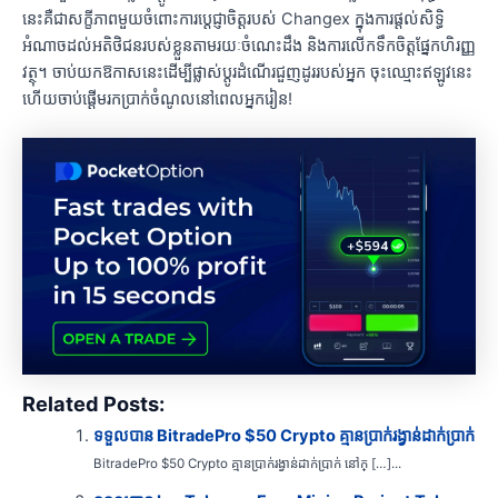
នេះគឺជាសក្ខីភាពមួយចំពោះការប្តេជ្ញាចិត្តរបស់ Changex ក្នុងការផ្តល់សិទ្ធិ
អំណាចដល់អតិថិជនរបស់ខ្លួនតាមរយៈចំណេះដឹង និងការលើកទឹកចិត្តផ្នែកហិរញ្ញ
វត្ថុ។ ចាប់យកឱកាសនេះដើម្បីផ្លាស់ប្តូរដំណើរជួញដូររបស់អ្នក ចុះឈ្មោះឥឡូវនេះ
ហើយចាប់ផ្តើមរកប្រាក់ចំណូលនៅពេលអ្នករៀន!
Related Posts:
ទទួលបាន BitradePro $50 Crypto គ្មានប្រាក់រង្វាន់ដាក់ប្រាក់
BitradePro $50 Crypto គ្មានប្រាក់រង្វាន់ដាក់ប្រាក់ នៅក្ […]...