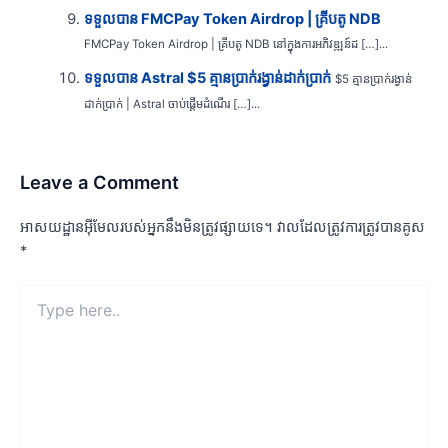
ទទួលបាន FMCPay Token Airdrop | គ្រីបតូ NDB
FMCPay Token Airdrop | គ្រីបតូ NDB នៅក្នុងការអភិវឌ្ឍន៍ដ […]...
ទទួលបាន Astral $5 គ្មានប្រាក់រង្វាន់ដាក់ប្រាក់
$5 គ្មានប្រាក់រង្វាន់
ដាក់ប្រាក់ | Astral ចាប់ផ្តើមដំណើរ […]...
Leave a Comment
អាសយដ្ឋាន​អ៊ីមែល​របស់​អ្នក​នឹង​មិន​ត្រូវ​ផ្សាយ​ទេ។
វាល​ដែល​ត្រូវ​ការ​ត្រូវ​បាន​គូស
*
Type
here..