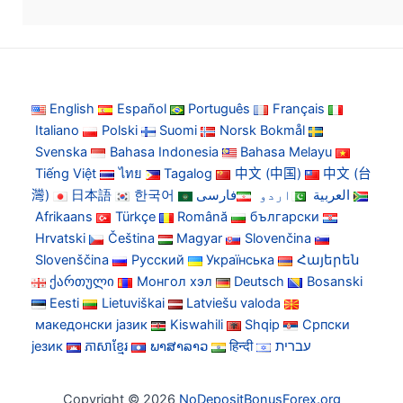
English
Español
Português
Français
Italiano
Polski
Suomi
Norsk Bokmål
Svenska
Bahasa Indonesia
Bahasa Melayu
Tiếng Việt
ไทย
Tagalog
中文 (中国)
中文 (台
灣)
日本語
한국어
فارسی
اردو
العربية
Afrikaans
Türkçe
Română
български
Hrvatski
Čeština
Magyar
Slovenčina
Slovenščina
Русский
Українська
Հայերեն
ქართული
Монгол хэл
Deutsch
Bosanski
Eesti
Lietuviškai
Latviešu valoda
македонски јазик
Kiswahili
Shqip
Српски
језик
ភាសាខ្មែរ
ພາສາລາວ
हिन्दी
עברית
Copyright © 2026
NoDepositBonusForex.org