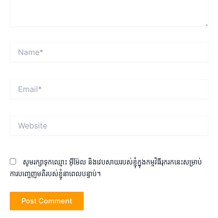
Name*
Email*
Website
សូមរក្សាទុកឈ្មោះ អ៊ីម៊ែល និងវេបសាយរបស់ខ្ញុំក្នុងកម្មវិធីរុករកនេះសម្រាប់
ការបញ្ចេញមតិរបស់ខ្ញុំនាពេលបន្ទាប់។