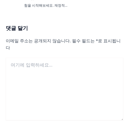
험을 시작해보세요. 재정적...
댓글 달기
이메일 주소는 공개되지 않습니다.
필수 필드는
*
로 표시됩니
다
여
기
에
입
력
하
세
요...