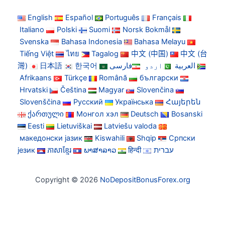
English
Español
Português
Français
Italiano
Polski
Suomi
Norsk Bokmål
Svenska
Bahasa Indonesia
Bahasa Melayu
Tiếng Việt
ไทย
Tagalog
中文 (中国)
中文 (台
灣)
日本語
한국어
فارسی
اردو
العربية
Afrikaans
Türkçe
Română
български
Hrvatski
Čeština
Magyar
Slovenčina
Slovenščina
Русский
Українська
Հայերեն
ქართული
Монгол хэл
Deutsch
Bosanski
Eesti
Lietuviškai
Latviešu valoda
македонски јазик
Kiswahili
Shqip
Српски
језик
ភាសាខ្មែរ
ພາສາລາວ
हिन्दी
עברית
Copyright © 2026
NoDepositBonusForex.org