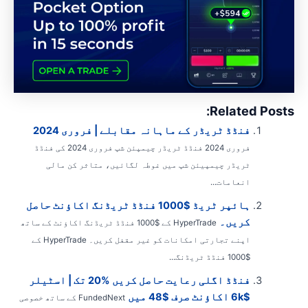
Related Posts
فنڈڈ ٹریڈر کے ماہانہ مقابلے | فروری 2024
فروری 2024 فنڈڈ ٹریڈر چیمپئن شپ فروری 2024 کی فنڈڈ
ٹریڈر چیمپیئن شپ میں غوطہ لگائیں، متاثر کن مالی
انعامات...
ہائپر ٹریڈ $1000 فنڈڈ ٹریڈنگ اکاؤنٹ حاصل
کریں۔
HyperTrade کے $1000 فنڈڈ ٹریڈنگ اکاؤنٹ کے ساتھ
اپنے تجارتی امکانات کو غیر مقفل کریں۔ HyperTrade کے
$1000 فنڈڈ ٹریڈنگ...
فنڈڈ اگلی رعایت حاصل کریں %20 تک | اسٹیلر
$6k اکاؤنٹ صرف $48 میں
FundedNext کے ساتھ خصوصی