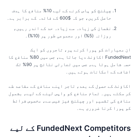
چیلنج کو پاس کرنے کے لیے 10% منافع کا ہدف
حاصل کریں، جو کہ $600 کے فائدہ کے برابر ہے۔
نقصان کی زیادہ سے زیادہ حد کے اندر رہیں،
روزانہ (5%) اور مجموعی طور پر (10%)۔
ن معیارات کو پورا کرنے پر، تاجروں کو ایک
FundedNext اکاؤنٹ دیا جاتا ہے، جس میں 80% منافع کا
حصہ شامل ہوتا ہے، جس میں تجارتی نتائج پر 90% تک
ضافے کے امکانات ہوتے ہیں۔
کاؤنٹ کے حصول کے بعد، تاجر اپنے منافع کے مقاصد طے
ر سکتے ہیں۔ تمام منافع کو واپس لینے کے لیے، بشمول
نافع کی تقسیم اور چیلنج فیز فیس سے، مخصوص شرائط
و پورا کرنا ضروری ہے۔
FundedNext Competitors کے لیے