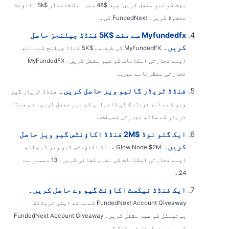
بچت کو غیر مقفل کریں: صرف $48 میں ایک شاندار $6k اکاؤنٹ
محفوظ کریں۔ FundedNext کی...
Myfundedfx سے مفت $5K فنڈڈ چیلنجز حاصل
کریں۔
MyFundedFX کی طرف سے $5K فنڈڈ چیلنج کے ساتھ
اپنے تجارتی امکانات کو غیر مقفل کریں۔ MyFundedFX
تجارتی منظرنامے میں...
فنڈڈ ٹریڈر گائیو ویز حاصل کریں۔
فنڈڈ ٹریڈر گیو
ویز کے ساتھ ٹریڈنگ کی کامیابی کو غیر مقفل کریں۔ دی فنڈڈ
ٹریڈر کے ساتھ تجارتی فضیلت...
ایک گلو نوڈ $2M فنڈڈ اکاؤنٹس گیو ویز حاصل
کریں۔
Glow Node $2M فنڈڈ اکاؤنٹس گیو ویز کے ساتھ
اپنے تجارتی امکانات کی نقاب کشائی کریں۔ 13 دسمبر سے
24...
ایک فنڈڈ نیکسٹ اکاؤنٹ گیو وے حاصل کریں۔
FundedNext Account Giveaway کے ساتھ اپنی ٹریڈنگ
پوٹینشل کو غیر مقفل کریں۔ FundedNext Account Giveaway
کے ساتھ فنانشل ٹریڈنگ کی...