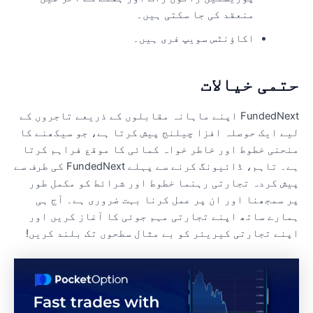
منعقد کی جا سکتی ہیں۔
اکاؤنٹس سویپ فری ہیں۔
تمی خیالات
FundedNext اپنے ماہانہ مقابلوں کے ذریعے تاجروں کے
یے ایک حوصلہ افزا چیلنج پیش کرتا ہے، جو سیکھنے کا
نحنی خطوط اور خاطر خواہ کمائی کا موقع فراہم کرتا
ہے۔ تاہم، ڈائیونگ کرنے سے پہلے FundedNext کی طرف سے
یش کردہ تجارتی رہنما خطوط اور شرائط کو مکمل طور
ر سمجھنا اور ان پر عمل کرنا بہت ضروری ہے۔ آج ہی
مارے ساتھ اپنے تجارتی مہم جوئی کا آغاز کریں اور
پنے تجارتی کیریئر کو بے مثال سطحوں تک بلند کریں!