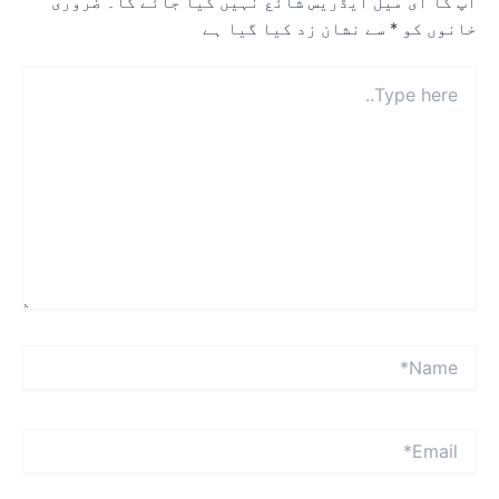
پ کا ای میل ایڈریس شائع نہیں کیا جائے گا۔
ضروری
انوں کو
*
سے نشان زد کیا گیا ہے
Typ
here
Name
Emai