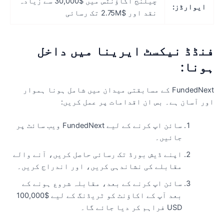
چیلنج اکاؤنٹس میں $30,000 سے زیادہ
ایوارڈز:
نقد اور $2.75M تک رسائی
نڈڈ نیکسٹ ایرینا میں داخل
ونا:
FundedNext کے مسابقتی میدان میں شامل ہونا ہموار
ور آسان ہے۔ بس ان اقدامات پر عمل کریں:
سائن اپ کرنے کے لیے FundedNext ویب سائٹ پر
جائیں۔
اپنے ڈیش بورڈ تک رسائی حاصل کریں، آنے والے
مقابلے کی نشاندہی کریں، اور اندراج کریں۔
سائن اپ کرنے کے بعد، مقابلہ شروع ہونے کے
بعد آپ کے اکاؤنٹ کو ٹریڈنگ کے لیے $100,000
USD فراہم کر دیا جائے گا۔