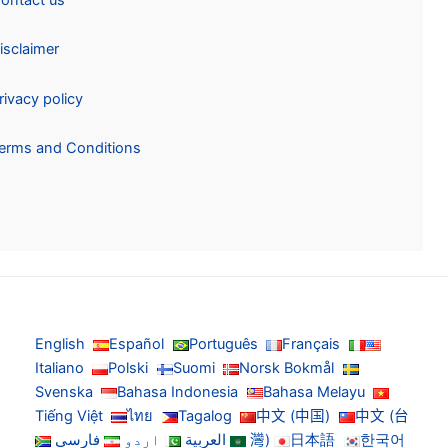
Disclaimer
Privacy policy
Terms and Conditions
English
Español
Português
Français
Italiano
Polski
Suomi
Norsk Bokmål
Svenska
Bahasa Indonesia
Bahasa Melayu
Tiếng Việt
ไทย
Tagalog
中文 (中国)
中文 (台
한국어
日本語
灣)
العربية
اردو
فارسی