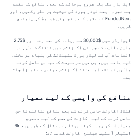
یک بار مقابلہ شروع ہوجانے کے بعد، منافع کا مقصد
نائیں، اپنے لیڈر بورڈ کی حیثیت پر نظر رکھیں، اور
FundedNext کے مقرر کردہ تجارتی ضوابط کی پابندی
ریں۔
ایوارڈز میں $30,000 سے زیادہ کی نقد رقم اور $2.75
لین مالیت کے چیلنج اکاؤنٹس میں فنڈنگ ​​شامل ہے۔
نعامات آپ کے لیڈر بورڈ سٹینڈنگ کی بنیاد پر مختص
یے جاتے ہیں، جس میں سرفہرست کامیابی حاصل کرنے
الوں کو نقد اور فنڈڈ اکاؤنٹس دونوں سے نوازا جاتا
ے۔
نافع کی واپسی کے لیے معیار
نڈڈ اکاؤنٹ حاصل کرنے کے بعد منافع نکالنے کا حق
اصل کرنے کے لیے اکاؤنٹ کی قسم کے لیے مخصوص
معیارات کو پورا کرنا ہوتا ہے۔ مثال کے طور پر، 6k
لر 1 سٹیپ چیلنج اکاؤنٹ کے ساتھ: