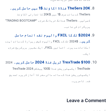
The5ers 20K فنڈڈ اکاؤنٹ $1 میں حاصل کریں۔
The5ers کے ساتھ صرف $1 میں $20K کا تجارتی اکاؤنٹ
کھولیں۔ The5ers فنڈنگ ​​ٹریڈنگ فرم، "TRADING BOOTCAMP”
پروگرام کی جانب...
$2024 تک کا FXCL والیوم نقد انعام حاصل
کریں۔
$2024 تک کے FXCL والیوم کیش ریوارڈ کے ساتھ اپنے
امکانات سے پردہ اٹھائیں FXCL، ایک مشہور بروکریج فرم،
ایک...
TrexTrade $100 ٹریل فنڈ 2024 حاصل کریں۔
2024
TrexTrade ایکسپلوریشن فنڈ: $100 پیشکش 2024 TrexTrade
ایکسپلوریشن فنڈ کے ساتھ مالی سفر کا آغاز کریں، تصدیق
شدہ تاجروں...
Leave a Commen