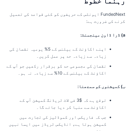
ہنما خطوط
FundedNext ایونٹس کے حریفوں کو کئی قواعد کی تعمیل
رنے کی ضرورت ہے:
ینجمنٹ:
اپنے اکاؤنٹ کے بیلنس کے 5% یومیہ نقصان کی
زیادہ سے زیادہ حد پر عمل کریں۔
نقصان کی مجموعی حد کو برقرار رکھیں جو آپ کے
اکاؤنٹ کے بیلنس کے 10% سے زیادہ نہ ہو۔
) کمیشنوں کو سمجھنا:
توقع ہے کہ $3 فی لاٹ ٹریڈنگ کمیشن آپ کے
اکاؤنٹ سے منہا کر دیا جائے گا۔
جب کہ فاریکس اور کموڈٹیز کی تجارت میں
کمیشن ہوتا ہے، انڈیکس ٹریڈز میں ایسا نہیں