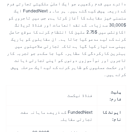
ائرے میں قدم رکھیں، جو ایک اعلیٰ ملکیتی تجارتی فرم
کے ذریعہ پیش کیے گئے ہیں۔ ہر ماہ، FundedNext ایک
نسنی خیز مقابلے کا آغاز کرتا ہے، جس میں تاجروں کو
$30,000 سے زیادہ کے نقد انعامات اور فنڈڈ ٹریڈنگ
اکاؤنٹس میں $2.75 ملین کا انتظام کرنے کا موقع حاصل
رنے کے لیے مدعو کیا جاتا ہے۔ ان مقابلوں کو باریک
ینی سے تیار کیا گیا ہے تاکہ تجارتی صلاحیتوں میں
ہترین کارکردگی کا مظاہرہ کیا جا سکے، جو تجربہ کار
اجروں اور نوآموزوں دونوں کو اپنی تجارتی ذہانت
ور حکمت عملیوں کو ظاہر کرنے کے لیے ایک مرحلہ پیش
رتے ہیں۔
پلیٹ
فنڈڈ نیکسٹ
فارم:
ایونٹ کا
FundedNext کے ذریعے ماہانہ مفت
نام:
تجارتی مقابلہ