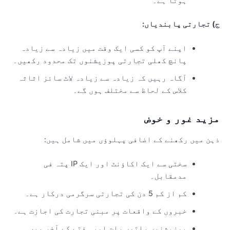
ہوتا ہے۔
) تجارتی پابندیاں:
اپنے آپ کو کسی ایک وقت میں زیادہ سے زیادہ
پانچ کھلی تجارتی پوزیشنوں تک محدود رکھیں۔
آگاہ رہیں کہ زیادہ سے زیادہ لاٹ سائز اثاثہ
کلاس کے لحاظ سے مختلف ہوں گے۔
زید غور و خوض
ہن میں رکھنے کے اضافی پہلوؤں میں شامل ہیں:
سختی سے ایک اکاؤنٹ اور ایک IP پتہ فی
مدمقابل۔
کم از کم 5 دن کی تجارتی سرگرمی درکار ہے۔
خبروں کے واقعات پر مبنی تجارت کی اجازت ہے۔
پوزیشنیں راتوں رات اور ہفتے کے آخر میں