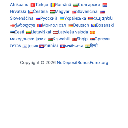
Afrikaans
Türkçe
Română
български
Hrvatski
Čeština
Magyar
Slovenčina
Slovenščina
Русский
Українська
Հայերեն
ქართული
Монгол хэл
Deutsch
Bosanski
Eesti
Lietuviškai
Latviešu valoda
македонски јазик
Kiswahili
Shqip
Српски
हिन्दी
ພາສາລາວ
ភាសាខ្មែរ
језик
עברית
Copyright © 2026
NoDepositBonusForex.org