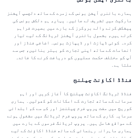
مارے بائنری آپشن بونس کے زمرے کے ساتھ دلچسپ آپشنز
ارکیٹ میں تشریف لے جائیں۔ یہاں، ہم دلکش بونس کی
یشکش کرنے والے بروکرز کے بارے میں بصیرت فراہم
رتے ہیں، بشمول بائنری آپشنز ٹریڈنگ کے لیے تیار
ردہ کوئی ڈپازٹ اور ڈیپازٹ بونس۔ اضافی فنڈز اور
نعامات کے ساتھ اپنی تجارت کو بہتر بنائیں، جس سے
پ کو مختلف حکمت عملیوں کو دریافت کرنے کا فائدہ
لتا ہے۔
نڈڈ اکاؤنٹ چیلنج
نڈڈ ٹریڈنگ اکاؤنٹ چیلنج کا آغاز کریں اور اہم
رمائے کے ساتھ تجارت کے امکانات کو کھولیں۔ ہماری
وریج میں مفت پروپ فرم چیلنجز اور کم سے کم ابتدائی
رمایہ کاری کے ساتھ پروپ فرم ٹریڈنگ میں مشغول ہونے
ے مواقع شامل ہیں۔ پروپ ٹریڈنگ فرموں کے بارے میں
ماری ماہرانہ رہنمائی کے ساتھ فنڈڈ اکاؤنٹ کے لیے
والیفائی کرنے اور اپنے تجارتی کیریئر کو تیز کرنے