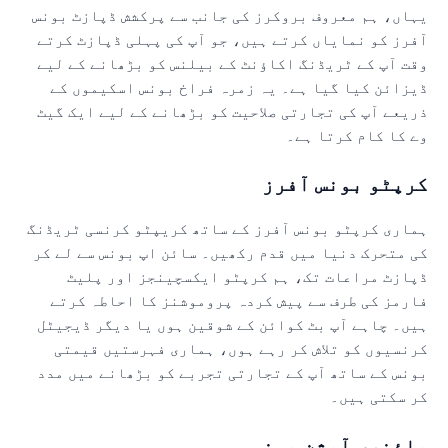
ہاں، ہم معروف بروکرز کی جانب سے پرکشش ڈپازٹ بونس
فرز کو نمایاں کرتے ہیں، جو آپ کی پہلی ڈپازٹ کرتے
قت آپ کے ٹریڈنگ اکاؤنٹ کے بیلنس کو بڑھانے کے لیے
یزائن کیا گیا ہے۔ یہ زمرہ فراخ بونس اسکیموں کے
ریعے آپ کی تجارتی صلاحیت کو بڑھانے کے لیے ایک گیٹ
ے کا کام کرتا ہے۔
رپٹو بونس آفرز
ماری کرپٹو بونس آفرز کے ساتھ کریپٹو کرنسی ٹریڈنگ
ی متحرک دنیا میں قدم رکھیں۔ سائن اپ بونس سے لے کر
پازٹ مراعات تک، ہم کرپٹو ایکسچینجز اور پلیٹ
ارمز کی طرف سے پیش کردہ پروموشنز کا احاطہ کرتے
یں۔ چاہے آپ بٹ کوائن کے شوقین ہوں یا دیگر ڈیجیٹل
رنسیوں کو تلاش کر رہے ہوں، ہماری فہرستیں قیمتی
ونس کے ساتھ آپ کے تجارتی تجربے کو بڑھانے میں مدد
ر سکتی ہیں۔
ائنری آپشن بونس