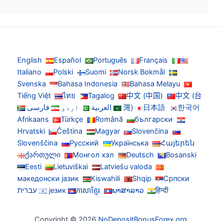
English
Español
Português
Français
Italiano
Polski
Suomi
Norsk Bokmål
Svenska
Bahasa Indonesia
Bahasa Melayu
Tiếng Việt
ไทย
Tagalog
中文 (中国)
中文 (台
한국어
日本語
灣)
العربية
اردو
فارسی
Afrikaans
Türkçe
Română
български
Hrvatski
Čeština
Magyar
Slovenčina
Slovenščina
Русский
Українська
Հայերեն
ქართული
Монгол хэл
Deutsch
Bosanski
Eesti
Lietuviškai
Latviešu valoda
македонски јазик
Kiswahili
Shqip
Српски
हिन्दी
ພາສາລາວ
ភាសាខ្មែរ
језик
עברית
Copyright © 2026
NoDepositBonusForex.org