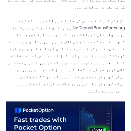
ا طریقہ دریافت کریں۔
ن لائن ٹریڈنگ بونس کی دنیا میں آگے رہنے کے لیے
NoDepositBonusForex.org پر ہماری کمیونٹی میں شامل
وں۔ چاہے آپ ٹریڈنگ میں نئے ہوں یا ایک تجربہ کار
اجر اگلے بڑے مواقع کی تلاش میں ہوں، ہماری ویب سائٹ
اریکس، کریپٹو کرنسی، بائنری آپشنز، اور پروپ فرم
ریڈنگ میں بہترین بونس آفرز کے لیے آپ کے لیے جانے
ا ذریعہ ہے۔ ہمارے زمرے دریافت کریں، ایسی پیشکشیں
لاش کریں جو آپ کے تجارتی انداز کے مطابق ہوں، اور
پنی تجارتی کوششوں کو نئی بلندیوں تک لے جائیں۔
پنے تجارتی سفر کی پوری صلاحیت کو کھولنے کے لیے
بھی ہم سے ملیں۔