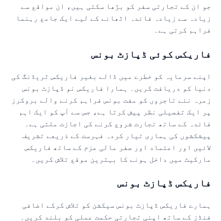
و ان کے تجارتی سفر کو بڑھا سکتی ہیں، ان مواقع سے
یادہ سے زیادہ فائدہ اٹھانے کے لیے ایک جامع رہنما
راہم کرتی ہے۔
اریکس کوئی ڈپازٹ بونس
پنے سرمایہ کو خطرے میں ڈالے بغیر فاریکس ٹریڈنگ کی
نیا کو دریافت کریں۔ ہمارا فاریکس نو ڈپازٹ بونس
مرہ نئے تاجروں کو مفت بونس فراہم کرنے والے بروکرز
ر ایک تفصیلی نظر پیش کرتا ہے، جس سے آپ کو ایک اہم
ائدہ کے ساتھ تجارت شروع کرنے کی اجازت ملتی ہے۔
یشکشوں کی ہماری تیار کردہ فہرست کے ذریعے تشریف
ائیں اور اعتماد اور صفر مالی عزم کے ساتھ فاریکس
ارکیٹ میں داخل ہونے کا بہترین موقع تلاش کریں۔
اریکس ڈپازٹ بونس
مارے فاریکس ڈپازٹ بونس سیکشن کو تلاش کرکے اضافی
نڈز کے ساتھ اپنی تجارتی حکمت عملی کو بلند کریں۔