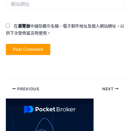
網
地
站
址
網
*
址
在
瀏覽器
中儲存顯示名稱、電子郵件地址及個人網站網址，以
供下次發佈留言時使用。
Post
PREVIOUS
NEXT
navigation