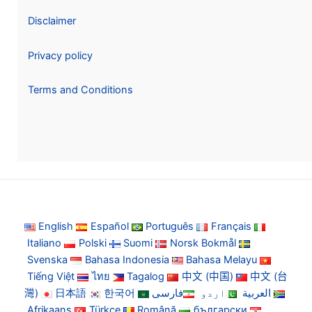
Disclaimer
Privacy policy
Terms and Conditions
English
Español
Português
Français
Italiano
Polski
Suomi
Norsk Bokmål
Svenska
Bahasa Indonesia
Bahasa Melayu
Tiếng Việt
ไทย
Tagalog
中文 (中国)
中文 (台
灣)
日本語
한국어
فارسی
اردو
العربية
Afrikaans
Türkçe
Română
български