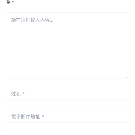
為
*
請
在
這
裡
輸
入
內
容...
姓
名
*
電
子
郵
件