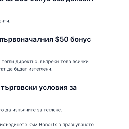
енти.
е първоначалния $50 бонус
 тегли директно; въпреки това всички
ат да бъдат изтеглени.
 търговски условия за
о да изпълните за теглене.
рисъединете към Honorfx в празнуването