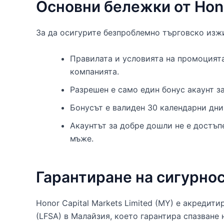
Основни бележки от Hon
За да осигурите безпроблемно търговско изж
Правилата и условията на промоцията
компанията.
Разрешен е само един бонус акаунт за
Бонусът е валиден 30 календарни дни 
Акаунтът за добре дошли не е достъп
мъже.
Гарантиране на сигурно
Honor Capital Markets Limited (MY) е акредитира
(LFSA) в Малайзия, което гарантира спазване 