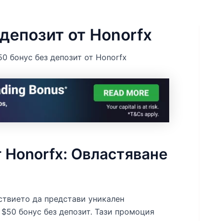
 депозит от Honorfx
0 бонус без депозит от Honorfx
т Honorfx: Овластяване
лствието да представи уникален
 $50 бонус без депозит. Тази промоция