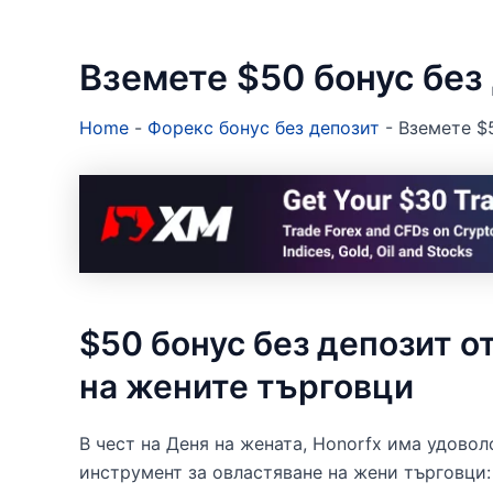
Вземете $50 бонус без
Home
-
Форекс бонус без депозит
-
Вземете $5
$50 бонус без депозит о
на жените търговци
В чест на Деня на жената, Honorfx има удово
инструмент за овластяване на жени търговци: