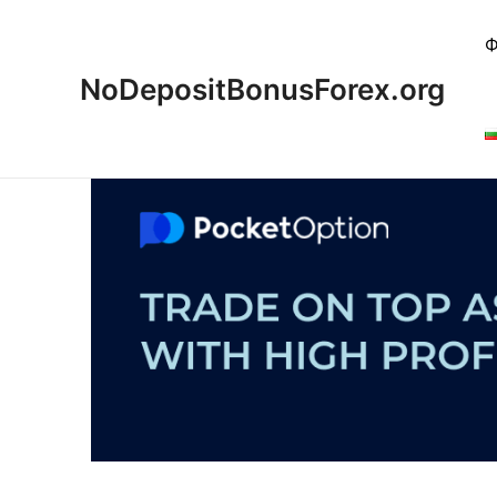
Skip
to
Ф
content
NoDepositBonusForex.org