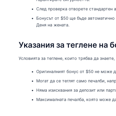
След проверка отворете стандартен а
Бонусът от $50 ще бъде автоматично 
Деня на жената.
Указания за теглене на б
Условията за теглене, които трябва да знаете,
Оригиналният бонус от $50 не може да
Могат да се теглят само печалби, нап
Няма изисквания за депозит или парти
Максималната печалба, която може да 