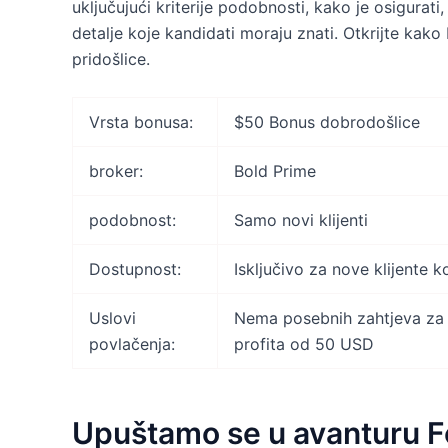
uključujući kriterije podobnosti, kako je osigurati
detalje koje kandidati moraju znati. Otkrijte kak
pridošlice.
Vrsta bonusa:
$50 Bonus dobrodošlice
broker:
Bold Prime
podobnost:
Samo novi klijenti
Dostupnost:
Isključivo za nove klijente k
Uslovi
Nema posebnih zahtjeva za 
povlačenja:
profita od 50 USD
Upuštamo se u avanturu F