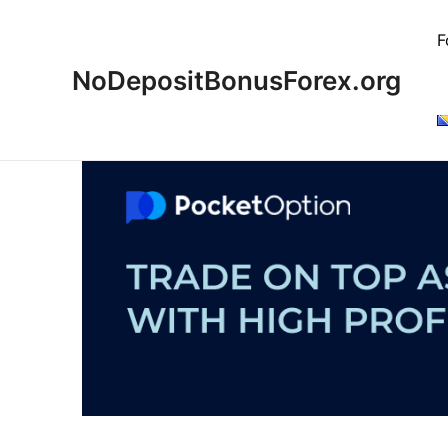
Skip
to
F
content
NoDepositBonusForex.org