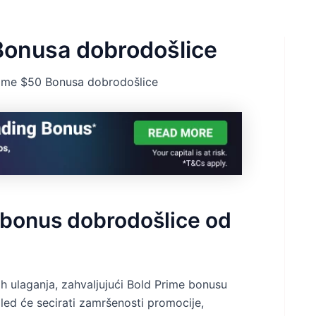
Bonusa dobrodošlice
rime $50 Bonusa dobrodošlice
 bonus dobrodošlice od
nih ulaganja, zahvaljujući Bold Prime bonusu
ed će secirati zamršenosti promocije,