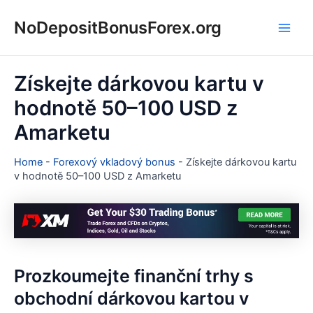
Přeskočit
NoDepositBonusForex.org
na
Main
obsah
Men
Získejte dárkovou kartu v
hodnotě 50–100 USD z
Amarketu
Home
-
Forexový vkladový bonus
-
Získejte dárkovou kartu
v hodnotě 50–100 USD z Amarketu
Prozkoumejte finanční trhy s
obchodní dárkovou kartou v