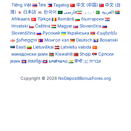
Tiếng Việt
ไทย
Tagalog
中文 (中国)
中文 (台
灣)
日本語
한국어
فارسی
اردو
العربية
Afrikaans
Türkçe
Română
български
Hrvatski
Čeština
Magyar
Slovenčina
Slovenščina
Русский
Українська
Հայերեն
ქართული
Монгол хэл
Deutsch
Bosanski
Eesti
Lietuviškai
Latviešu valoda
македонски јазик
Kiswahili
Shqip
Српски
језик
ភាសាខ្មែរ
ພາສາລາວ
हिन्दी
עברית
Copyright © 2026
NoDepositBonusForex.org