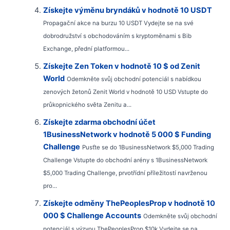
Získejte výměnu bryndáků v hodnotě 10 USDT
Propagační akce na burzu 10 USDT Vydejte se na své
dobrodružství s obchodováním s kryptoměnami s Bib
Exchange, přední platformou...
Získejte Zen Token v hodnotě 10 $ od Zenit
World
Odemkněte svůj obchodní potenciál s nabídkou
zenových žetonů Zenit World v hodnotě 10 USD Vstupte do
průkopnického světa Zenitu a...
Získejte zdarma obchodní účet
1BusinessNetwork v hodnotě 5 000 $ Funding
Challenge
Pusťte se do 1BusinessNetwork $5,000 Trading
Challenge Vstupte do obchodní arény s 1BusinessNetwork
$5,000 Trading Challenge, prvotřídní příležitostí navrženou
pro...
Získejte odměny ThePeoplesProp v hodnotě 10
000 $ Challenge Accounts
Odemkněte svůj obchodní
potenciál s výzvou ThePeoplesProp $10k Vydejte se na