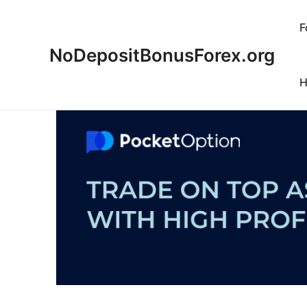
Zum
Inhalt
F
springen
NoDepositBonusForex.org
H