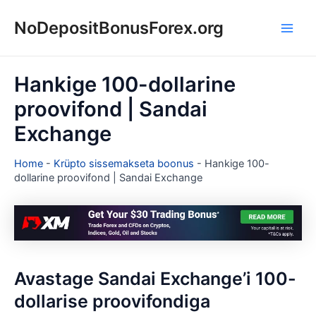
Skip
NoDepositBonusForex.org
to
Main
content
Men
Hankige 100-dollarine
proovifond | Sandai
Exchange
Home
-
Krüpto sissemakseta boonus
-
Hankige 100-
dollarine proovifond | Sandai Exchange
Avastage Sandai Exchange’i 100-
dollarise proovifondiga