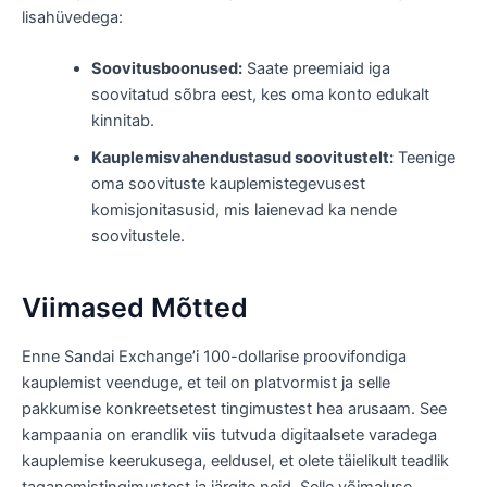
lisahüvedega:
Soovitusboonused:
Saate preemiaid iga
soovitatud sõbra eest, kes oma konto edukalt
kinnitab.
Kauplemisvahendustasud soovitustelt:
Teenige
oma soovituste kauplemistegevusest
komisjonitasusid, mis laienevad ka nende
soovitustele.
Viimased Mõtted
Enne Sandai Exchange’i 100-dollarise proovifondiga
kauplemist veenduge, et teil on platvormist ja selle
pakkumise konkreetsetest tingimustest hea arusaam. See
kampaania on erandlik viis tutvuda digitaalsete varadega
kauplemise keerukusega, eeldusel, et olete täielikult teadlik