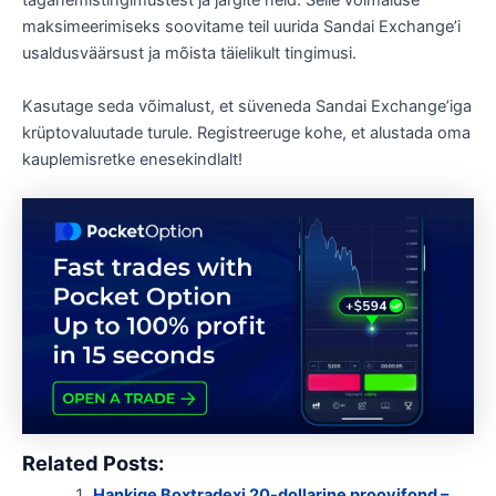
taganemistingimustest ja järgite neid. Selle võimaluse
maksimeerimiseks soovitame teil uurida Sandai Exchange’i
usaldusväärsust ja mõista täielikult tingimusi.
Kasutage seda võimalust, et süveneda Sandai Exchange’iga
krüptovaluutade turule. Registreeruge kohe, et alustada oma
kauplemisretke enesekindlalt!
Related Posts:
Hankige Boxtradexi 20-dollarine proovifond –