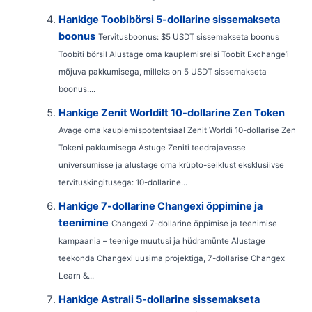
Hankige Toobibörsi 5-dollarine sissemakseta
boonus
Tervitusboonus: $5 USDT sissemakseta boonus
Toobiti börsil Alustage oma kauplemisreisi Toobit Exchange’i
mõjuva pakkumisega, milleks on 5 USDT sissemakseta
boonus....
Hankige Zenit Worldilt 10-dollarine Zen Token
Avage oma kauplemispotentsiaal Zenit Worldi 10-dollarise Zen
Tokeni pakkumisega Astuge Zeniti teedrajavasse
universumisse ja alustage oma krüpto-seiklust eksklusiivse
tervituskingitusega: 10-dollarine...
Hankige 7-dollarine Changexi õppimine ja
teenimine
Changexi 7-dollarine õppimise ja teenimise
kampaania – teenige muutusi ja hüdramünte Alustage
teekonda Changexi uusima projektiga, 7-dollarise Changex
Learn &...
Hankige Astrali 5-dollarine sissemakseta