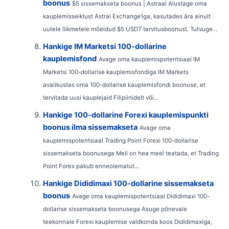
boonus
$5 sissemakseta boonus | Astraal Alustage oma
kauplemisseiklust Astral Exchange’iga, kasutades ära ainult
uutele liikmetele mõeldud $5 USDT tervitusboonust. Tutvuge...
Hankige IM Marketsi 100-dollarine
kauplemisfond
Avage oma kauplemispotentsiaal IM
Marketsi 100-dollarise kauplemisfondiga IM Markets
avalikustas oma 100-dollarise kauplemisfondi boonuse, et
tervitada uusi kauplejaid Filipiinidelt või...
Hankige 100-dollarine Forexi kauplemispunkti
boonus ilma sissemakseta
Avage oma
kauplemispotentsiaal Trading Point Forexi 100-dollarise
sissemakseta boonusega Meil on hea meel teatada, et Trading
Point Forex pakub enneolematut...
Hankige Dididimaxi 100-dollarine sissemakseta
boonus
Avage oma kauplemispotentsiaal Dididimaxi 100-
dollarise sissemakseta boonusega Asuge põnevale
teekonnale Forexi kauplemise valdkonda koos Dididimaxiga,