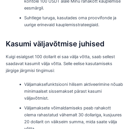
kontole 100 USDT alale Minu rahakott kauplemise
eesmärgil.
Suhtlege turuga, kasutades oma proovifonde ja
uurige erinevaid kauplemisstrateegiaid.
Kasumi väljavõtmise juhised
Kuigi esialgset 100 dollarit ei saa välja võtta, saab sellest
saadavat kasumit välja võtta. Selle eelise kasutamiseks
järgige järgmisi tingimusi:
Väljamaksefunktsiooni hilisem aktiveerimine nõuab
minimaalset sissemakset pärast kasumi
väljavõtmist.
Väljamaksete võimaldamiseks peab rahakott
olema rahastatud vähemalt 30 dollariga, kusjuures
20 dollarit on väikseim summa, mida saate välja
võtta.