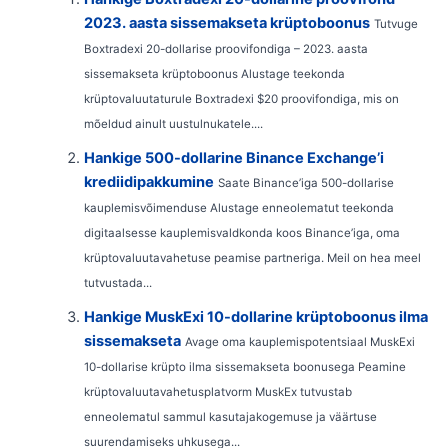
2023. aasta sissemakseta krüptoboonus
Tutvuge
Boxtradexi 20-dollarise proovifondiga – 2023. aasta
sissemakseta krüptoboonus Alustage teekonda
krüptovaluutaturule Boxtradexi $20 proovifondiga, mis on
mõeldud ainult uustulnukatele....
Hankige 500-dollarine Binance Exchange’i
krediidipakkumine
Saate Binance’iga 500-dollarise
kauplemisvõimenduse Alustage enneolematut teekonda
digitaalsesse kauplemisvaldkonda koos Binance’iga, oma
krüptovaluutavahetuse peamise partneriga. Meil on hea meel
tutvustada...
Hankige MuskExi 10-dollarine krüptoboonus ilma
sissemakseta
Avage oma kauplemispotentsiaal MuskExi
10-dollarise krüpto ilma sissemakseta boonusega Peamine
krüptovaluutavahetusplatvorm MuskEx tutvustab
enneolematul sammul kasutajakogemuse ja väärtuse
suurendamiseks uhkusega...