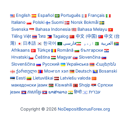
English
Español
Português
Français
Italiano
Polski
Suomi
Norsk Bokmål
Svenska
Bahasa Indonesia
Bahasa Melayu
Tiếng Việt
ไทย
Tagalog
中文 (中国)
中文 (台
灣)
日本語
한국어
فارسی
اردو
العربية
Afrikaans
Türkçe
Română
български
Hrvatski
Čeština
Magyar
Slovenčina
Slovenščina
Русский
Українська
Հայերեն
ქართული
Монгол хэл
Deutsch
Bosanski
Eesti
Lietuviškai
Latviešu valoda
македонски јазик
Kiswahili
Shqip
Српски
језик
ភាសាខ្មែរ
ພາສາລາວ
हिन्दी
עברית
Copyright © 2026
NoDepositBonusForex.org