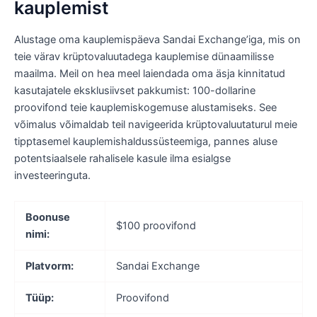
kauplemist
Alustage oma kauplemispäeva Sandai Exchange’iga, mis on
teie värav krüptovaluutadega kauplemise dünaamilisse
maailma. Meil on hea meel laiendada oma äsja kinnitatud
kasutajatele eksklusiivset pakkumist: 100-dollarine
proovifond teie kauplemiskogemuse alustamiseks. See
võimalus võimaldab teil navigeerida krüptovaluutaturul meie
tipptasemel kauplemishaldussüsteemiga, pannes aluse
potentsiaalsele rahalisele kasule ilma esialgse
investeeringuta.
Boonuse
$100 proovifond
nimi:
Platvorm:
Sandai Exchange
Tüüp:
Proovifond