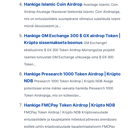
Hankige Islamic Coin Airdrop
Avastage Islamic Coin
Airdrop Alustage rikastavat teekonda Islamic Coin Airdropiga,
mis on entusiastidele suurepärane võimalus sukelduda islami
mündi ökosüsteemi ja...
Hankige GM Exchange 300 $ GX airdrop Token |
Krüpto sissemakseta boonus
GM Exchange’i
eksklusiivne $ GX 300 Token Airdrop Murrangulise projekti
raames tutvustab GM Exchange uhkusega oma $ GX 300
Token...
Hankige Presearch 1000 Token Airdrop | Krüpto
NDB
Presearch 1000 Token Airdrop | Krüpto NDB Avage
potentsiaal enne märke vaevata hankida Presearch 1000
Token Airdropiga, mis on kütkestav...
Hankige FMCPay Token Airdrop | Krüpto NDB
FMCPay Token Airdrop | Krüpto NDB Krüptovaluutade
entusiastidele ja kauplejatele mõeldud põnevas arenduses
esitleb juhtiv krüptovaluutade kauplemisplatvorm FMCPay