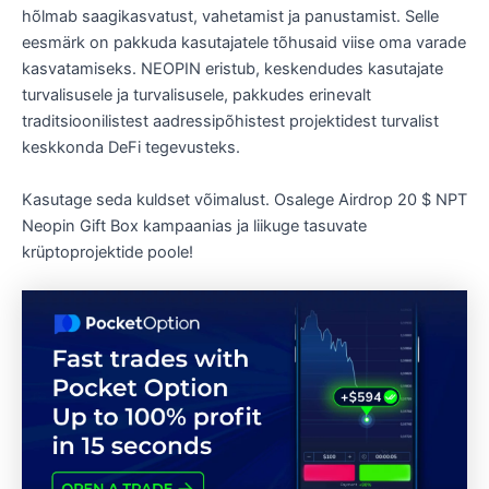
hõlmab saagikasvatust, vahetamist ja panustamist. Selle
eesmärk on pakkuda kasutajatele tõhusaid viise oma varade
kasvatamiseks. NEOPIN eristub, keskendudes kasutajate
turvalisusele ja turvalisusele, pakkudes erinevalt
traditsioonilistest aadressipõhistest projektidest turvalist
keskkonda DeFi tegevusteks.
Kasutage seda kuldset võimalust. Osalege Airdrop 20 $ NPT
Neopin Gift Box kampaanias ja liikuge tasuvate
krüptoprojektide poole!