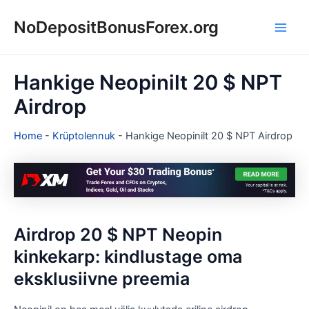
Skip
NoDepositBonusForex.org
to
Main
content
Men
Hankige Neopinilt 20 $ NPT
Airdrop
Home
-
Krüptolennuk
-
Hankige Neopinilt 20 $ NPT Airdrop
Airdrop 20 $ NPT Neopin
kinkekarp: kindlustage oma
eksklusiivne preemia