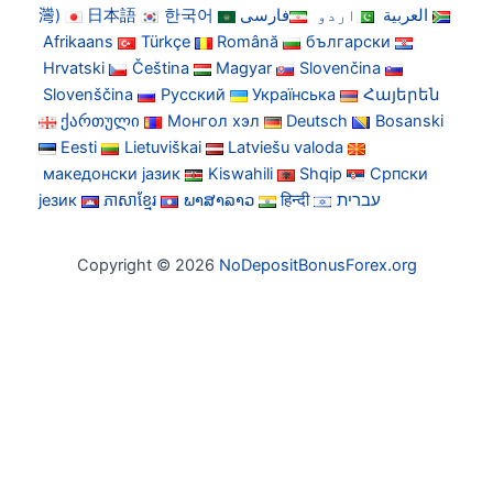
灣)
日本語
한국어
فارسی
اردو
العربية
Afrikaans
Türkçe
Română
български
Hrvatski
Čeština
Magyar
Slovenčina
Slovenščina
Русский
Українська
Հայերեն
ქართული
Монгол хэл
Deutsch
Bosanski
Eesti
Lietuviškai
Latviešu valoda
македонски јазик
Kiswahili
Shqip
Српски
језик
ភាសាខ្មែរ
ພາສາລາວ
हिन्दी
עברית
Copyright © 2026
NoDepositBonusForex.org