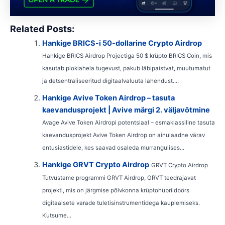
Related Posts:
Hankige BRICS-i 50-dollarine Crypto Airdrop
Hankige BRICS Airdrop Projectiga 50 $ krüpto BRICS Coin, mis
kasutab plokiahela tugevust, pakub läbipaistvat, muutumatut
ja detsentraliseeritud digitaalvaluuta lahendust....
Hankige Avive Token Airdrop – tasuta
kaevandusprojekt | Avive märgi 2. väljavõtmine
Avage Avive Token Airdropi potentsiaal – esmaklassiline tasuta
kaevandusprojekt Avive Token Airdrop on ainulaadne värav
entusiastidele, kes saavad osaleda murrangulises...
Hankige GRVT Crypto Airdrop
GRVT Crypto Airdrop
Tutvustame programmi GRVT Airdrop, GRVT teedrajavat
projekti, mis on järgmise põlvkonna krüptohübriidbörs
digitaalsete varade tuletisinstrumentidega kauplemiseks.
Kutsume...