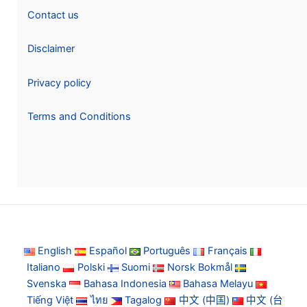
Contact us
Disclaimer
Privacy policy
Terms and Conditions
English
Español
Português
Français
Italiano
Polski
Suomi
Norsk Bokmål
Svenska
Bahasa Indonesia
Bahasa Melayu
Tiếng Việt
ไทย
Tagalog
中文 (中国)
中文 (台