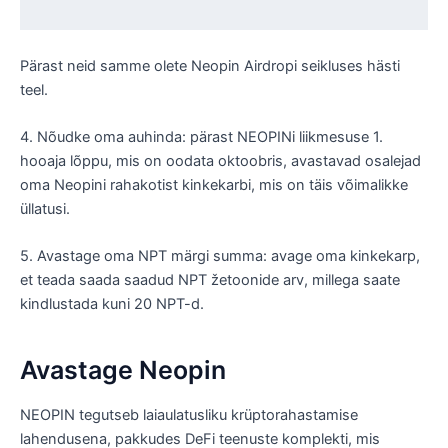
Pärast neid samme olete Neopin Airdropi seikluses hästi
teel.
4. Nõudke oma auhinda: pärast NEOPINi liikmesuse 1.
hooaja lõppu, mis on oodata oktoobris, avastavad osalejad
oma Neopini rahakotist kinkekarbi, mis on täis võimalikke
üllatusi.
5. Avastage oma NPT märgi summa: avage oma kinkekarp,
et teada saada saadud NPT žetoonide arv, millega saate
kindlustada kuni 20 NPT-d.
Avastage Neopin
NEOPIN tegutseb laiaulatusliku krüptorahastamise
lahendusena, pakkudes DeFi teenuste komplekti, mis