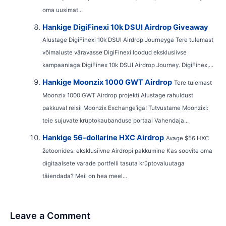
oma uusimat...
Hankige DigiFinexi 10k DSUI Airdrop Giveaway
Alustage DigiFinexi 10k DSUI Airdrop Journeyga Tere tulemast
võimaluste väravasse DigiFinexi loodud eksklusiivse
kampaaniaga DigiFinex 10k DSUI Airdrop Journey. DigiFinex,...
Hankige Moonzix 1000 GWT Airdrop
Tere tulemast
Moonzix 1000 GWT Airdrop projekti Alustage rahuldust
pakkuval reisil Moonzix Exchange’iga! Tutvustame Moonzixi:
teie sujuvate krüptokaubanduse portaal Vahendaja...
Hankige 56-dollarine HXC Airdrop
Avage $56 HXC
žetoonides: eksklusiivne Airdropi pakkumine Kas soovite oma
digitaalsete varade portfelli tasuta krüptovaluutaga
täiendada? Meil on hea meel...
Leave a Comment