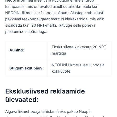
Neopinil on hea meel välja kuulutada eriline airdrop
kampaania, mis on avatud ainult uutele liikmetele kuni
NEOPINi liikmesuse 1. hooaja lõpuni. Alustage rahuldust
pakkuval teekonnal garanteeritud kinkekarbiga, mis võib
sisaldada kuni 20 NPT-märki. Tutvuge selle põneva
pakkumise eripäradega:
Eksklusiivne kinkekarp 20 NPT
Auhind:
märgiga
NEOPINi liikmelisuse 1. hooaja
Sulgemiskuupäev:
kokkuvõte
Eksklusiivsed reklaamide
ülevaated:
Algava liikmehooaja tähistamiseks pakub Neopin