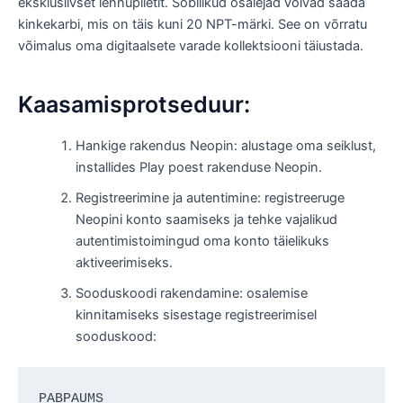
eksklusiivset lennupiletit. Sobilikud osalejad võivad saada
kinkekarbi, mis on täis kuni 20 NPT-märki. See on võrratu
võimalus oma digitaalsete varade kollektsiooni täiustada.
Kaasamisprotseduur:
Hankige rakendus Neopin: alustage oma seiklust,
installides Play poest rakenduse Neopin.
Registreerimine ja autentimine: registreeruge
Neopini konto saamiseks ja tehke vajalikud
autentimistoimingud oma konto täielikuks
aktiveerimiseks.
Sooduskoodi rakendamine: osalemise
kinnitamiseks sisestage registreerimisel
sooduskood:
PABPAUMS