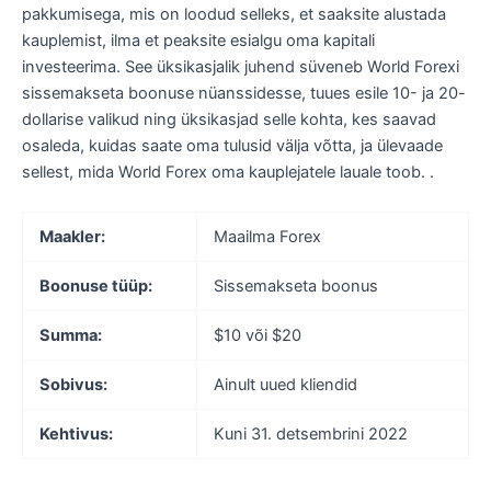
pakkumisega, mis on loodud selleks, et saaksite alustada
kauplemist, ilma et peaksite esialgu oma kapitali
investeerima. See üksikasjalik juhend süveneb World Forexi
sissemakseta boonuse nüanssidesse, tuues esile 10- ja 20-
dollarise valikud ning üksikasjad selle kohta, kes saavad
osaleda, kuidas saate oma tulusid välja võtta, ja ülevaade
sellest, mida World Forex oma kauplejatele lauale toob. .
Maakler:
Maailma Forex
Boonuse tüüp:
Sissemakseta boonus
Summa:
$10 või $20
Sobivus:
Ainult uued kliendid
Kehtivus:
Kuni 31. detsembrini 2022