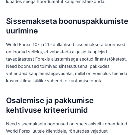
lubades seega hõõrdumatut kauplemisteekonda.
Sissemakseta boonuspakkumiste
uurimine
World Forexi 10- ja 20-dollarilised sissemakseta boonused
on loodud selleks, et vabastada algajad kauplejad
tavapärastest Forexis alustamisega seotud finantstõketest.
Need boonused toimivad sihtasutusena, pakkudes
vahendeid kauplemistegevuseks, millel on võimalus teenida
kasumit ilma isiklike vahendite kaotamise ohuta.
Osalemise ja pakkumise
kehtivuse kriteeriumid
Need sissemakseta boonused on spetsiaalselt kohandatud
World Forexi uutele klientidele, rõhutades vajadust