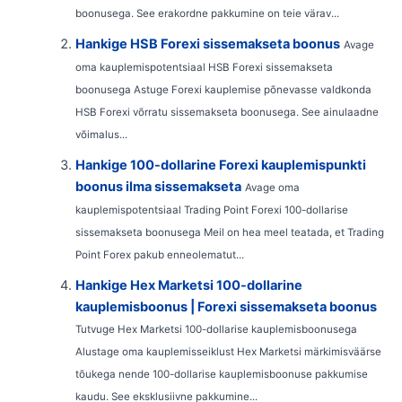
boonusega. See erakordne pakkumine on teie värav...
Hankige HSB Forexi sissemakseta boonus
Avage
oma kauplemispotentsiaal HSB Forexi sissemakseta
boonusega Astuge Forexi kauplemise põnevasse valdkonda
HSB Forexi võrratu sissemakseta boonusega. See ainulaadne
võimalus...
Hankige 100-dollarine Forexi kauplemispunkti
boonus ilma sissemakseta
Avage oma
kauplemispotentsiaal Trading Point Forexi 100-dollarise
sissemakseta boonusega Meil on hea meel teatada, et Trading
Point Forex pakub enneolematut...
Hankige Hex Marketsi 100-dollarine
kauplemisboonus | Forexi sissemakseta boonus
Tutvuge Hex Marketsi 100-dollarise kauplemisboonusega
Alustage oma kauplemisseiklust Hex Marketsi märkimisväärse
tõukega nende 100-dollarise kauplemisboonuse pakkumise
kaudu. See eksklusiivne pakkumine...