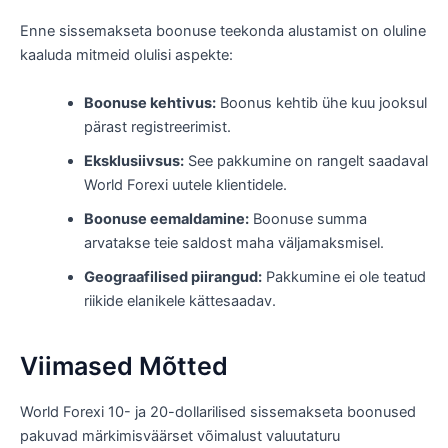
Enne sissemakseta boonuse teekonda alustamist on oluline
kaaluda mitmeid olulisi aspekte:
Boonuse kehtivus:
Boonus kehtib ühe kuu jooksul
pärast registreerimist.
Eksklusiivsus:
See pakkumine on rangelt saadaval
World Forexi uutele klientidele.
Boonuse eemaldamine:
Boonuse summa
arvatakse teie saldost maha väljamaksmisel.
Geograafilised piirangud:
Pakkumine ei ole teatud
riikide elanikele kättesaadav.
Viimased Mõtted
World Forexi 10- ja 20-dollarilised sissemakseta boonused
pakuvad märkimisväärset võimalust valuutaturu