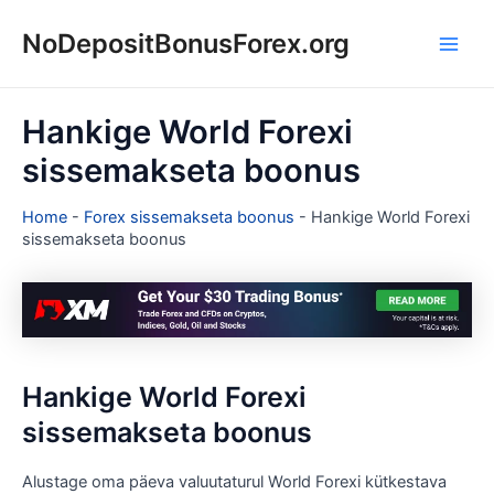
Skip
NoDepositBonusForex.org
to
Main
content
Men
Hankige World Forexi
sissemakseta boonus
Home
-
Forex sissemakseta boonus
-
Hankige World Forexi
sissemakseta boonus
Hankige World Forexi
sissemakseta boonus
Alustage oma päeva valuutaturul World Forexi kütkestava