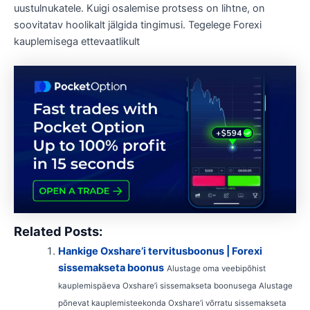
uustulnukatele. Kuigi osalemise protsess on lihtne, on
soovitatav hoolikalt jälgida tingimusi. Tegelege Forexi
kauplemisega ettevaatlikult
Related Posts:
Hankige Oxshare’i tervitusboonus | Forexi
sissemakseta boonus
Alustage oma veebipõhist
kauplemispäeva Oxshare’i sissemakseta boonusega Alustage
põnevat kauplemisteekonda Oxshare’i võrratu sissemakseta