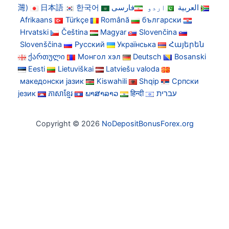
灣)
日本語
한국어
فارسی
اردو
العربية
Afrikaans
Türkçe
Română
български
Hrvatski
Čeština
Magyar
Slovenčina
Slovenščina
Русский
Українська
Հայերեն
ქართული
Монгол хэл
Deutsch
Bosanski
Eesti
Lietuviškai
Latviešu valoda
македонски јазик
Kiswahili
Shqip
Српски
језик
ភាសាខ្មែរ
ພາສາລາວ
हिन्दी
עברית
Copyright © 2026
NoDepositBonusForex.org