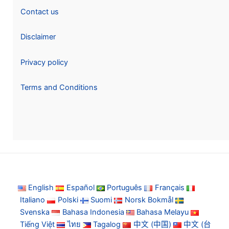
Contact us
Disclaimer
Privacy policy
Terms and Conditions
English
Español
Português
Français
Italiano
Polski
Suomi
Norsk Bokmål
Svenska
Bahasa Indonesia
Bahasa Melayu
Tiếng Việt
ไทย
Tagalog
中文 (中国)
中文 (台