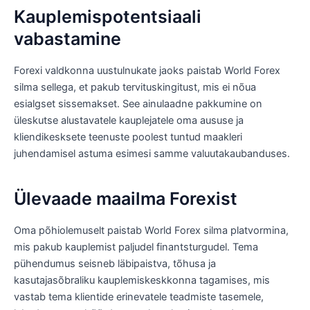
Kauplemispotentsiaali
vabastamine
Forexi valdkonna uustulnukate jaoks paistab World Forex
silma sellega, et pakub tervituskingitust, mis ei nõua
esialgset sissemakset. See ainulaadne pakkumine on
üleskutse alustavatele kauplejatele oma aususe ja
kliendikesksete teenuste poolest tuntud maakleri
juhendamisel astuma esimesi samme valuutakaubanduses.
Ülevaade maailma Forexist
Oma põhiolemuselt paistab World Forex silma platvormina,
mis pakub kauplemist paljudel finantsturgudel. Tema
pühendumus seisneb läbipaistva, tõhusa ja
kasutajasõbraliku kauplemiskeskkonna tagamises, mis
vastab tema klientide erinevatele teadmiste tasemele,