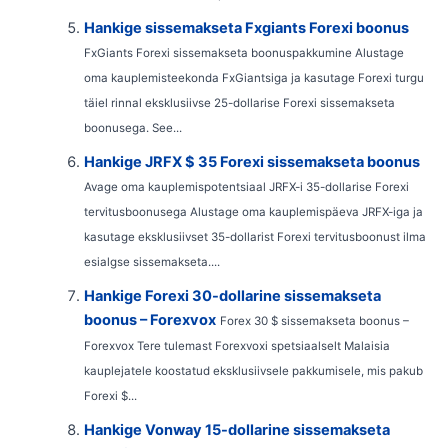
Hankige sissemakseta Fxgiants Forexi boonus
FxGiants Forexi sissemakseta boonuspakkumine Alustage
oma kauplemisteekonda FxGiantsiga ja kasutage Forexi turgu
täiel rinnal eksklusiivse 25-dollarise Forexi sissemakseta
boonusega. See...
Hankige JRFX $ 35 Forexi sissemakseta boonus
Avage oma kauplemispotentsiaal JRFX-i 35-dollarise Forexi
tervitusboonusega Alustage oma kauplemispäeva JRFX-iga ja
kasutage eksklusiivset 35-dollarist Forexi tervitusboonust ilma
esialgse sissemakseta....
Hankige Forexi 30-dollarine sissemakseta
boonus – Forexvox
Forex 30 $ sissemakseta boonus –
Forexvox Tere tulemast Forexvoxi spetsiaalselt Malaisia ​​
kauplejatele koostatud eksklusiivsele pakkumisele, mis pakub
Forexi $...
Hankige Vonway 15-dollarine sissemakseta