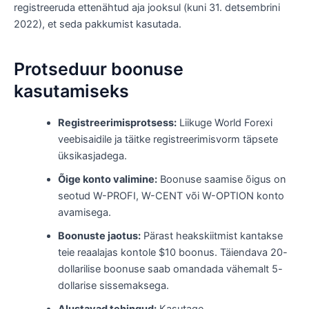
registreeruda ettenähtud aja jooksul (kuni 31. detsembrini
2022), et seda pakkumist kasutada.
Protseduur boonuse
kasutamiseks
Registreerimisprotsess:
Liikuge World Forexi
veebisaidile ja täitke registreerimisvorm täpsete
üksikasjadega.
Õige konto valimine:
Boonuse saamise õigus on
seotud W-PROFI, W-CENT või W-OPTION konto
avamisega.
Boonuste jaotus:
Pärast heakskiitmist kantakse
teie reaalajas kontole $10 boonus. Täiendava 20-
dollarilise boonuse saab omandada vähemalt 5-
dollarise sissemaksega.
Alustavad tehingud:
Kasutage