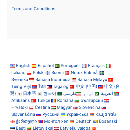
Terms and Conditions
English
Español
Português
Français
Italiano
Polski
Suomi
Norsk Bokmål
Svenska
Bahasa Indonesia
Bahasa Melayu
Tiếng Việt
ไทย
Tagalog
中文 (中国)
中文 (台
灣)
日本語
한국어
فارسی
اردو
العربية
Afrikaans
Türkçe
Română
български
Hrvatski
Čeština
Magyar
Slovenčina
Slovenščina
Русский
Українська
Հայերեն
ქართული
Монгол хэл
Deutsch
Bosanski
Eesti
Lietuviškai
Latviešu valoda