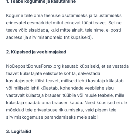
1. Teabe kogumine ja kasutamine
Kogume teile oma teenuse osutamiseks ja täiustamiseks
erinevatel eesmärkidel mitut erinevat tüüpi teavet. Selline
teave võib sisaldada, kuid mitte ainult, teie nime, e-posti
aadressi ja sirvimisandmeid (nt küpsiseid).
2. Küpsised ja veebimajakad
NoDepositBonusForex.org kasutab küpsiseid, et salvestada
teavet külastajate eelistuste kohta, salvestada
kasutajaspetsiifilist teavet, milliseid lehti kasutaja külastab
või milliseid lehti külastab, kohandada veebilehe sisu
vastavalt külastaja brauseri tüübile või muule teabele, mille
külastaja saadab oma brauseri kaudu. Need küpsised ei ole
mõeldud teie privaatsuse rikkumiseks, vaid pigem teie
sirvimiskogemuse parandamiseks meie saidil.
3. Logifailid