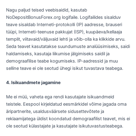
Nagu paljud teised veebisaidid, kasutab
NoDepositBonusForex.org logifaile. Logifailides sisalduv
teave sisaldab Interneti-protokolli (IP) aadresse, brauseri
tüüpi, Interneti-teenuse pakkujat (ISP), kuupäeva/kellaaja
templit, viitavaid/väljuvaid lehti ja võib-olla ka klikkide arvu.
Seda teavet kasutatakse suundumuste analüüsimiseks, saidi
haldamiseks, kasutaja liikumise jälgimiseks saidil ja
demograafilise teabe kogumiseks. IP-aadressid ja muu
selline teave ei ole seotud ühegi isikut tuvastava teabega.
4. Isikuandmete jagamine
Me ei müü, vaheta ega rendi kasutajate isikuandmeid
teistele. Eespool kirjeldatud eesmärkidel võime jagada oma
äripartnerite, usaldusväärsete sidusettevõtete ja
reklaamijatega üldist koondatud demograafilist teavet, mis ei
ole seotud külastajate ja kasutajate isikutuvastusteabega.