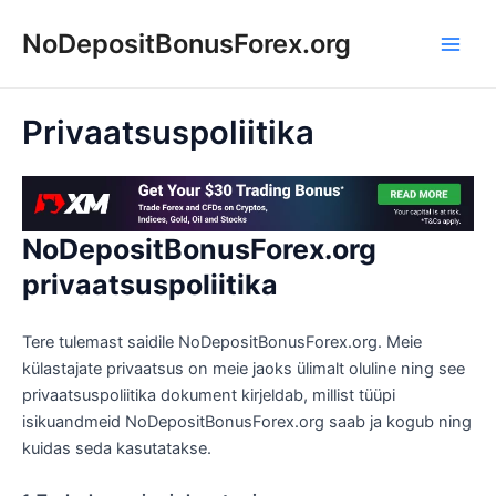
Skip
NoDepositBonusForex.org
to
Main
content
Men
Privaatsuspoliitika
NoDepositBonusForex.org
privaatsuspoliitika
Tere tulemast saidile NoDepositBonusForex.org. Meie
külastajate privaatsus on meie jaoks ülimalt oluline ning see
privaatsuspoliitika dokument kirjeldab, millist tüüpi
isikuandmeid NoDepositBonusForex.org saab ja kogub ning
kuidas seda kasutatakse.