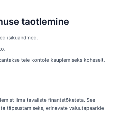
onuse taotlemine
sed isikuandmed.
to.
kantakse teie kontole kauplemiseks koheselt.
i
emist ilma tavaliste finantstõketeta. See
te täpsustamiseks, erinevate valuutapaaride