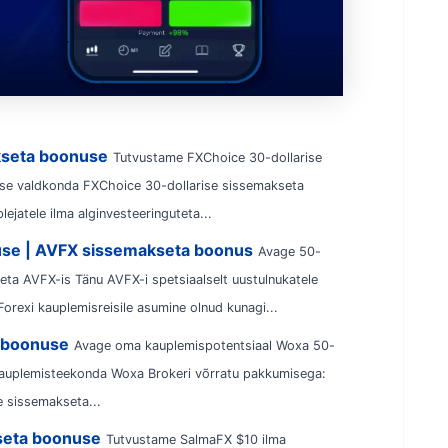
kseta boonuse
Tutvustame FXChoice 30-dollarise
se valdkonda FXChoice 30-dollarise sissemakseta
ejatele ilma alginvesteeringuteta...
use | AVFX sissemakseta boonus
Avage 50-
eta AVFX-is Tänu AVFX-i spetsiaalselt uustulnukatele
orexi kauplemisreisile asumine olnud kunagi...
a boonuse
Avage oma kauplemispotentsiaal Woxa 50-
auplemisteekonda Woxa Brokeri võrratu pakkumisega:
 sissemakseta...
kseta boonuse
Tutvustame SalmaFX $10 ilma