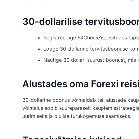
30-dollarilise tervitusbo
Registreeruge FXChoice’is, esitades täp
Looge 30-dollarine tervitusboonuse kon
Nautige 30 dollari suurust boonust, mis 
Alustades oma Forexi reis
30-dollarine boonus võimaldab teil alustada kaupl
võimalus sobib suurepäraselt kauplemisstrateegia
uurimiseks ja olulise turukogemuse saamiseks.