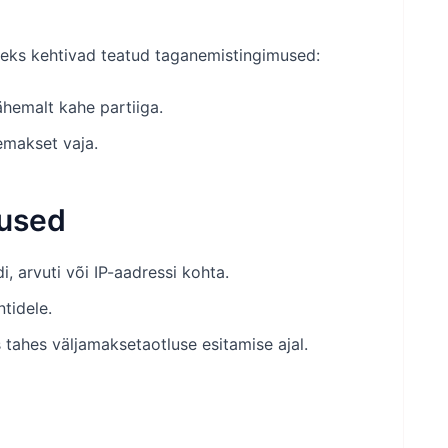
eks kehtivad teatud taganemistingimused:
hemalt kahe partiiga.
emakset vaja.
mused
, arvuti või IP-aadressi kohta.
tidele.
tahes väljamaksetaotluse esitamise ajal.