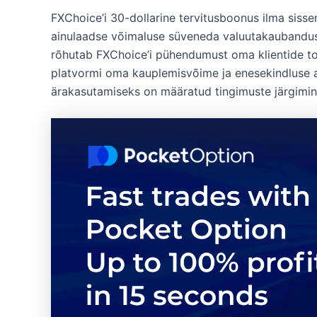
FXChoice’i 30-dollarine tervitusboonus ilma siss
ainulaadse võimaluse süveneda valuutakaubanduss
rõhutab FXChoice’i pühendumust oma klientide toe
platvormi oma kauplemisvõime ja enesekindluse a
ärakasutamiseks on määratud tingimuste järgimine 