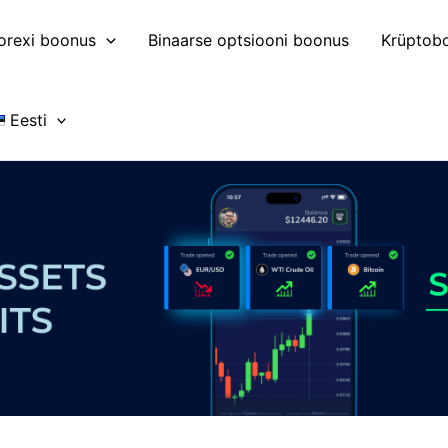
orexi boonus
Binaarse optsiooni boonus
Krüptob
Eesti