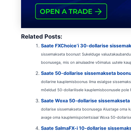
Related Posts:
Saate FXChoice’i 30-dollarise sissema
sissemakseta boonust Sukelduge valuutakaubandu
boonusega, mis on ainulaadne võimalus uutele kaupl
Saate 50-dollarise sissemakseta boon
dollarine kauplemisboonus ilma esialgse sissemaks
mõeldud 50-dollarilisele kauplemisboonusele pole F
Saate Woxa 50-dollarise sissemakset
dollarise sissemakseta boonusega Alustage oma k
avage oma kauplemispotentsiaal Woxa 50-dollarise
Saate SalmaFX-i 10-dollarise sissema