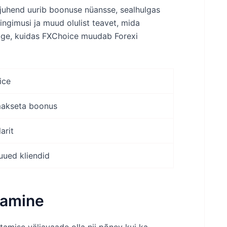
 juhend uurib boonuse nüansse, sealhulgas
ingimusi ja muud olulist teavet, mida
age, kuidas FXChoice muudab Forexi
ice
makseta boonus
arit
 uued kliendid
tamine