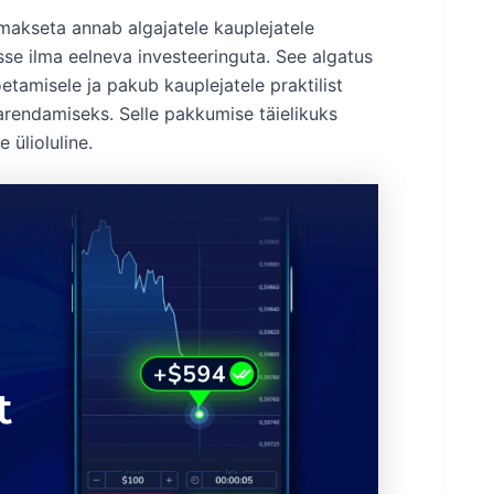
emakseta annab algajatele kauplejatele
e ilma eelneva investeeringuta. See algatus
tamisele ja pakub kauplejatele praktilist
rendamiseks. Selle pakkumise täielikuks
ülioluline.