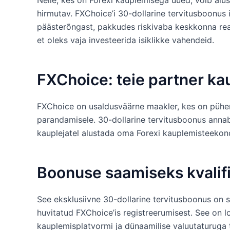
Neile, kes on Forexi kauplemisega uued, võib alus
hirmutav. FXChoice’i 30-dollarine tervitusboonus
päästerõngast, pakkudes riskivaba keskkonna rea
et oleks vaja investeerida isiklikke vahendeid.
FXChoice: teie partner k
FXChoice on usaldusväärne maakler, kes on püh
parandamisele. 30-dollarine tervitusboonus anna
kauplejatel alustada oma Forexi kauplemisteekond
Boonuse saamiseks kvalif
See eksklusiivne 30-dollarine tervitusboonus on sa
huvitatud FXChoice’is registreerumisest. See on lo
kauplemisplatvormi ja dünaamilise valuutaturuga 