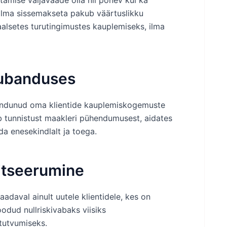
tamise väljavaade olla nii põnev kui ka
 ilma sissemakseta pakub väärtuslikku
alsetes turutingimustes kauplemiseks, ilma
aubanduses
endunud oma klientide kauplemiskogemuste
b tunnistust maakleri pühendumusest, aidates
a enesekindlalt ja toega.
itseerumine
adaval ainult uutele klientidele, kes on
odud nullriskivabaks viisiks
tutvumiseks.