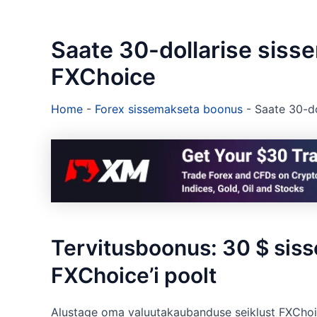
Saate 30-dollarise sis
FXChoice
Home
-
Forex sissemakseta boonus
-
Saate 30-d
Tervitusboonus: 30 $ sis
FXChoice’i poolt
Alustage oma valuutakaubanduse seiklust FXChoic