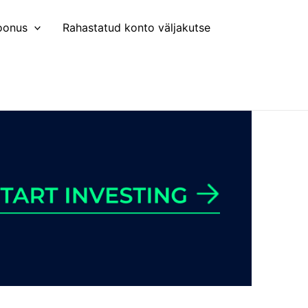
oonus
Rahastatud konto väljakutse