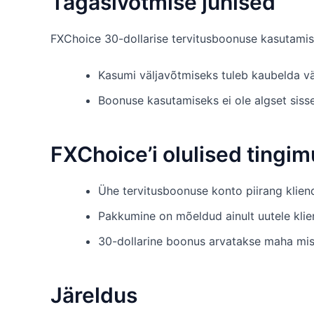
Tagasivõtmise juhised
FXChoice 30-dollarise tervitusboonuse kasutamis
Kasumi väljavõtmiseks tuleb kaubelda vä
Boonuse kasutamiseks ei ole algset siss
FXChoice’i olulised tingi
Ühe tervitusboonuse konto piirang kliendi
Pakkumine on mõeldud ainult uutele klien
30-dollarine boonus arvatakse maha mis 
Järeldus