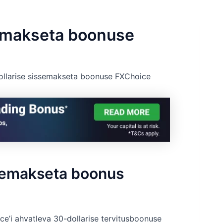
semakseta boonuse
ollarise sissemakseta boonuse FXChoice
semakseta boonus
e’i ahvatleva 30-dollarise tervitusboonuse