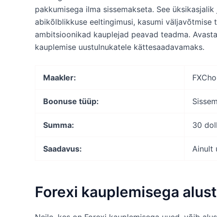
pakkumisega ilma sissemakseta. See üksikasjalik
abikõlblikkuse eeltingimusi, kasumi väljavõtmise t
ambitsioonikad kauplejad peavad teadma. Avast
kauplemise uustulnukatele kättesaadavamaks.
Maakler:
FXCho
Boonuse tüüp:
Sisse
Summa:
30 doll
Saadavus:
Ainult
Forexi kauplemisega alus