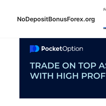
Skip
to
F
content
NoDepositBonusForex.org