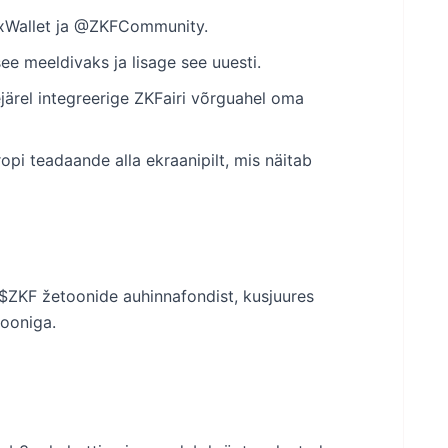
oxWallet ja @ZKFCommunity.
e meeldivaks ja lisage see uuesti.
ejärel integreerige ZKFairi võrguahel oma
opi teadaande alla ekraanipilt, mis näitab
 $ZKF žetoonide auhinnafondist, kusjuures
tooniga.