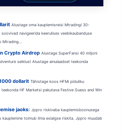
larit
Alustage oma kauplemisreisi Mtradingi 30-
es soovivad navigeerida keerulises veebikaubanduse
b Mtrading...
en Crypto Airdrop
Alustage SuperFansi 40 miljoni
dventure seiklust Alustage ainulaadset teekonda
1000 dollarit
Tähistage koos HFMi piduliku
t teekonda HF Marketsi pakutava Festive Guess and Win
lemise jaoks:
Jppro riskivaba kauplemisboonusega
s kauplemine toimub ilma esialgse riskita. Jppro muudab