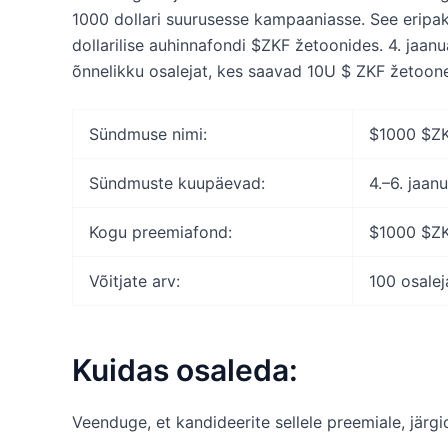
1000 dollari suurusesse kampaaniasse. See eripa
dollarilise auhinnafondi $ZKF žetoonides. 4. jaanuar
õnnelikku osalejat, kes saavad 10U $ ZKF žetoon
Sündmuse nimi:
$1000 $ZK
Sündmuste kuupäevad:
4.–6. jaan
Kogu preemiafond:
$1000 $ZK
Võitjate arv:
100 osale
Kuidas osaleda:
Veenduge, et kandideerite sellele preemiale, järgi