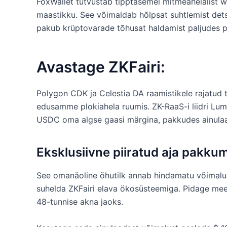
FoxWallet tutvustab tipptasemel mitmeahelalist 
maastikku. See võimaldab hõlpsat suhtlemist dets
pakub krüptovarade tõhusat haldamist paljudes p
Avastage ZKFairi:
Polygon CDK ja Celestia DA raamistikele rajatud
edusamme plokiahela ruumis. ZK-RaaS-i liidri Lum
USDC oma algse gaasi märgina, pakkudes ainulaa
Eksklusiivne piiratud aja pakkum
See omanäoline õhutilk annab hindamatu võimalus
suhelda ZKFairi elava ökosüsteemiga. Pidage meel
48-tunnise akna jaoks.