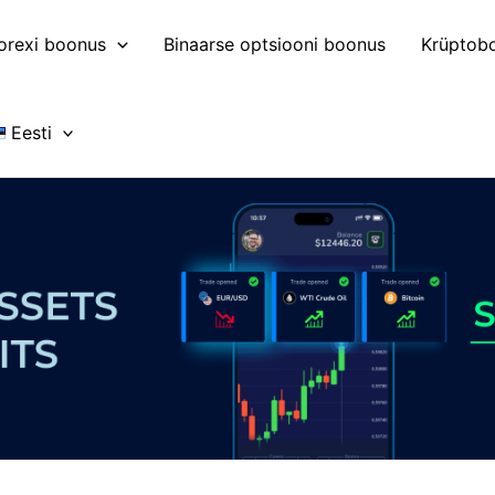
orexi boonus
Binaarse optsiooni boonus
Krüptob
Eesti