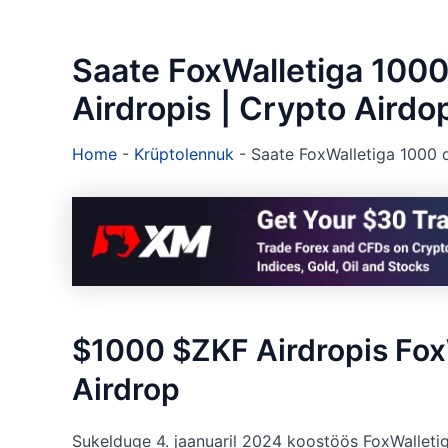
Saate FoxWalletiga 1000
Airdropis | Crypto Airdo
Home
-
Krüptolennuk
-
Saate FoxWalletiga 1000 d
$1000 $ZKF Airdropis Fox
Airdrop
Sukelduge 4. jaanuaril 2024 koostöös FoxWalleti