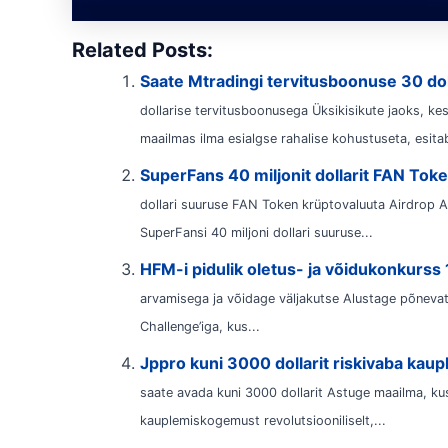
Related Posts:
Saate Mtradingi tervitusboonuse 30 dol
dollarise tervitusboonusega Üksikisikute jaoks, k
maailmas ilma esialgse rahalise kohustuseta, esita
SuperFans 40 miljonit dollarit FAN Tok
dollari suuruse FAN Token krüptovaluuta Airdrop A
SuperFansi 40 miljoni dollari suuruse...
HFM-i pidulik oletus- ja võidukonkurss 
arvamisega ja võidage väljakutse Alustage põneva
Challenge’iga, kus...
Jppro kuni 3000 dollarit riskivaba kaup
saate avada kuni 3000 dollarit Astuge maailma, ku
kauplemiskogemust revolutsiooniliselt,...