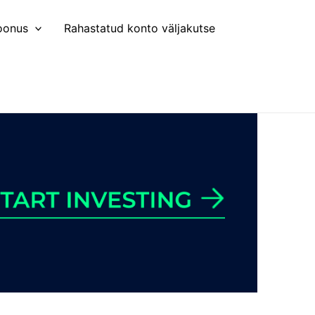
oonus
Rahastatud konto väljakutse