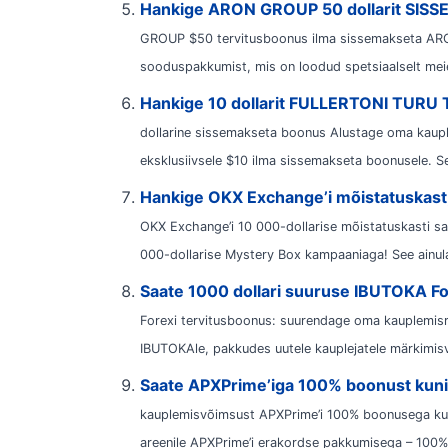
Hankige ARON GROUP 50 dollarit S
GROUP $50 tervitusboonus ilma sissemakseta ARO
sooduspakkumist, mis on loodud spetsiaalselt meie
Hankige 10 dollarit FULLERTONI TU
dollarine sissemakseta boonus Alustage oma kaupl
eksklusiivsele $10 ilma sissemakseta boonusele. S
Hankige OKX Exchange’i mõistatuskast, m
OKX Exchange’i 10 000-dollarise mõistatuskasti s
000-dollarise Mystery Box kampaaniaga! See ainul
Saate 1000 dollari suuruse IBUTOKA Fo
Forexi tervitusboonus: suurendage oma kauplemisr
IBUTOKAle, pakkudes uutele kauplejatele märkimisv
Saate APXPrime’iga 100% boonust kuni 
kauplemisvõimsust APXPrime’i 100% boonusega kuni
areenile APXPrime’i erakordse pakkumisega – 100%