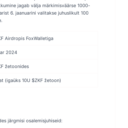
kkumine jagab välja märkimisväärse 1000-
ist 6. jaanuarini valitakse juhuslikult 100
e.
F Airdropis FoxWalletiga
uar 2024
F žetoonides
jat (igaüks 10U $ZKF žetoon)
des järgmisi osalemisjuhiseid: