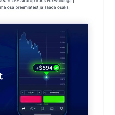
000 $ ZKF Airdrop koos FoxWalletiga |
oma osa preemiatest ja saada osaks