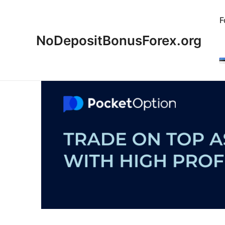
Skip
to
F
content
NoDepositBonusForex.org