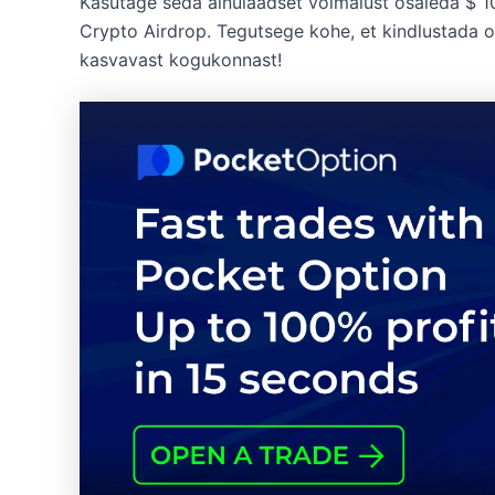
Kasutage seda ainulaadset võimalust osaleda $ 1
Crypto Airdrop. Tegutsege kohe, et kindlustada 
kasvavast kogukonnast!