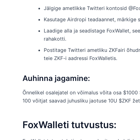
Jälgige ametlikke Twitteri kontosid @F
Kasutage Airdropi teadaannet, märkige se
Laadige alla ja seadistage FoxWallet, se
rahakotti.
Postitage Twitteri ametliku ZKFairi õhudr
teie ZKF-i aadressi FoxWalletis.
Auhinna jagamine:
Õnnelikel osalejatel on võimalus võita osa $1000
100 võitjat saavad juhusliku jaotuse 10U $ZKF že
FoxWalleti tutvustus: