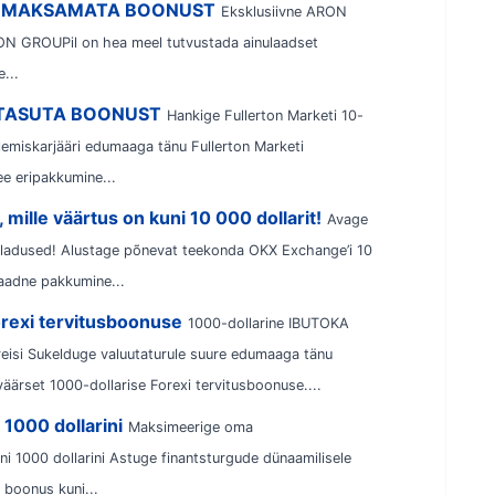
ISSEMAKSAMATA BOONUST
Eksklusiivne ARON
N GROUPil on hea meel tutvustada ainulaadset
...
RU TASUTA BOONUST
Hankige Fullerton Marketi 10-
emiskarjääri edumaaga tänu Fullerton Marketi
ee eripakkumine...
ille väärtus on kuni 10 000 dollarit!
Avage
aladused! Alustage põnevat teekonda OKX Exchange’i 10
aadne pakkumine...
rexi tervitusboonuse
1000-dollarine IBUTOKA
eisi Sukelduge valuutaturule suure edumaaga tänu
äärset 1000-dollarise Forexi tervitusboonuse....
1000 dollarini
Maksimeerige oma
 1000 dollarini Astuge finantsturgude dünaamilisele
 boonus kuni...