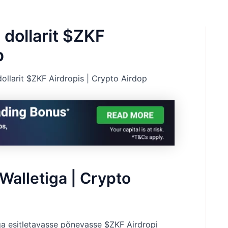
 dollarit $ZKF
p
ollarit $ZKF Airdropis | Crypto Airdop
Walletiga | Crypto
ga esitletavasse põnevasse $ZKF Airdropi