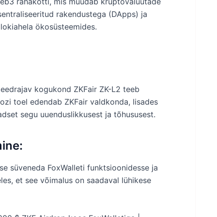
web3 rahakotti, mis muudab krüptovaluutade
entraliseeritud rakendustega (DApps) ja
lokiahela ökosüsteemides.
 teedrajav kogukond ZKFair ZK-L2 teeb
ozi toel edendab ZKFair valdkonda, lisades
dset segu uuenduslikkusest ja tõhususest.
ine:
e süveneda FoxWalleti funktsioonidesse ja
es, et see võimalus on saadaval lühikese