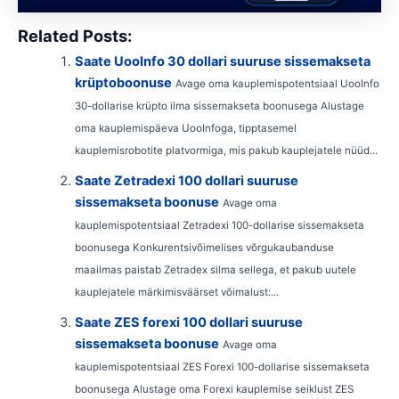
Related Posts:
Saate UooInfo 30 dollari suuruse sissemakseta
krüptoboonuse
Avage oma kauplemispotentsiaal UooInfo
30-dollarise krüpto ilma sissemakseta boonusega Alustage
oma kauplemispäeva UooInfoga, tipptasemel
kauplemisrobotite platvormiga, mis pakub kauplejatele nüüd...
Saate Zetradexi 100 dollari suuruse
sissemakseta boonuse
Avage oma
kauplemispotentsiaal Zetradexi 100-dollarise sissemakseta
boonusega Konkurentsivõimelises võrgukaubanduse
maailmas paistab Zetradex silma sellega, et pakub uutele
kauplejatele märkimisväärset võimalust:...
Saate ZES forexi 100 dollari suuruse
sissemakseta boonuse
Avage oma
kauplemispotentsiaal ZES Forexi 100-dollarise sissemakseta
boonusega Alustage oma Forexi kauplemise seiklust ZES