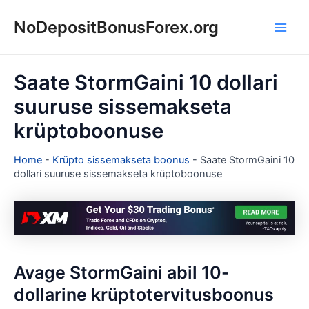
Skip
NoDepositBonusForex.org
to
Main
content
Men
Saate StormGaini 10 dollari
suuruse sissemakseta
krüptoboonuse
Home
-
Krüpto sissemakseta boonus
-
Saate StormGaini 10
dollari suuruse sissemakseta krüptoboonuse
Avage StormGaini abil 10-
dollarine krüptotervitusboonus