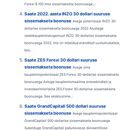
Forexi $ 100 ilma sissemakseta boonusega,...
Saate 2022. aasta INZO 30 dollari suuruse
sissemakseta boonuse
Avage potentsiaal INZO 30-
dollarise sissemakseta boonusega 2022 Alustage
veebikauplemiskogemust INZO 30-dollarise sissemakseta
boonusega 2022, mis on mõeldud eranditult uustulnukatele,
kes...
Saate ZES Forexi 30 dollari suuruse
sissemakseta boonuse
Avage oma
kauplemispotentsiaal ZES Forexi 30-dollarise sissemakseta
boonusega Astuge kauplemismaailma enesekindlalt ja
investeerimisriskita ZES Forexi 30-dollarise sissemakseta
boonusega. See eksklusiivne...
Saate GrandCapitali 500 dollari suuruse
sissemakseta boonuse
Avage kauplemispotentsiaal
GrandCapitali 500-dollarise sissemakseta boonusega
Sukelduge GrandCapitali pakutavasse dünaamilisse