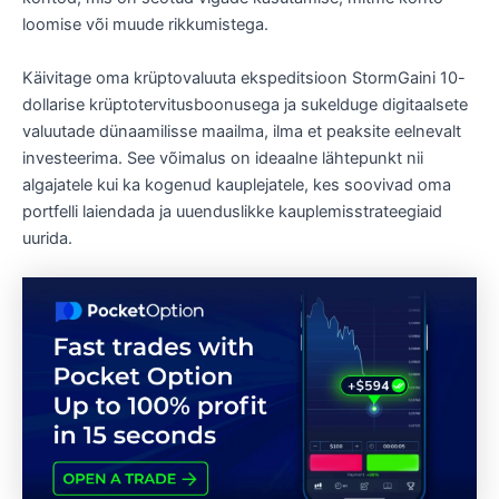
loomise või muude rikkumistega.
Käivitage oma krüptovaluuta ekspeditsioon StormGaini 10-
dollarise krüptotervitusboonusega ja sukelduge digitaalsete
valuutade dünaamilisse maailma, ilma et peaksite eelnevalt
investeerima. See võimalus on ideaalne lähtepunkt nii
algajatele kui ka kogenud kauplejatele, kes soovivad oma
portfelli laiendada ja uuenduslikke kauplemisstrateegiaid
uurida.