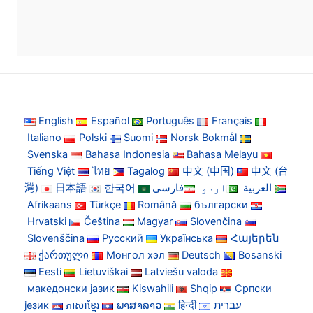
English
Español
Português
Français
Italiano
Polski
Suomi
Norsk Bokmål
Svenska
Bahasa Indonesia
Bahasa Melayu
Tiếng Việt
ไทย
Tagalog
中文 (中国)
中文 (台
灣)
日本語
한국어
فارسی
اردو
العربية
Afrikaans
Türkçe
Română
български
Hrvatski
Čeština
Magyar
Slovenčina
Slovenščina
Русский
Українська
Հայերեն
ქართული
Монгол хэл
Deutsch
Bosanski
Eesti
Lietuviškai
Latviešu valoda
македонски јазик
Kiswahili
Shqip
Српски
језик
ភាសាខ្មែរ
ພາສາລາວ
हिन्दी
עברית