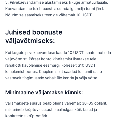
5. Pilvekaevandamise alustamiseks liikuge armatuurlauale.
Kaevandamine tuleb uuesti alustada iga nelja tunni järel.
Nõudmise saamiseks teenige vähemalt 10 USDT.
Juhised boonuste
väljavõtmiseks:
Kui kogute pilvekaevanduse kaudu 10 USDT, saate taotleda
väljavõtmist. Pärast konto kinnitamist lisatakse teie
rahakotti kauplemise eesmärgil koheselt $10 USDT
kauplemisboonus. Kauplemisest saadud kasumit saab
vastavalt tingimustele vabalt üle kanda ja välja võtta.
Minimaalne väljamakse künnis:
Väljamaksete suurus peab olema vähemalt 30–35 dollarit,
mis erineb krüptovaluutast, sealhulgas kõik tasud ja
konkreetne krüptomärk.