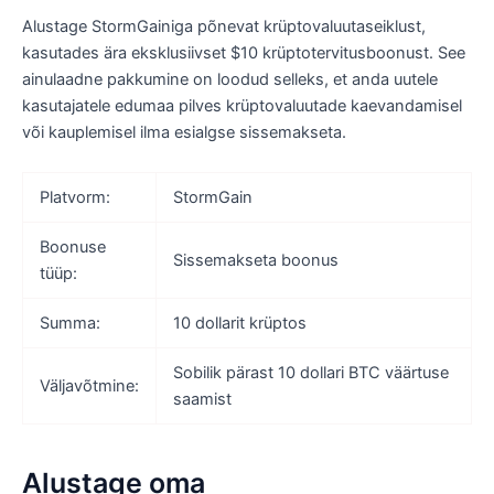
Alustage StormGainiga põnevat krüptovaluutaseiklust,
kasutades ära eksklusiivset $10 krüptotervitusboonust. See
ainulaadne pakkumine on loodud selleks, et anda uutele
kasutajatele edumaa pilves krüptovaluutade kaevandamisel
või kauplemisel ilma esialgse sissemakseta.
Platvorm:
StormGain
Boonuse
Sissemakseta boonus
tüüp:
Summa:
10 dollarit krüptos
Sobilik pärast 10 dollari BTC väärtuse
Väljavõtmine:
saamist
Alustage oma