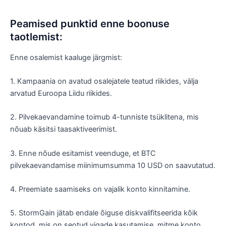
Peamised punktid enne boonuse
taotlemist:
Enne osalemist kaaluge järgmist:
1. Kampaania on avatud osalejatele teatud riikides, välja
arvatud Euroopa Liidu riikides.
2. Pilvekaevandamine toimub 4-tunniste tsüklitena, mis
nõuab käsitsi taasaktiveerimist.
3. Enne nõude esitamist veenduge, et BTC
pilvekaevandamise miinimumsumma 10 USD on saavutatud.
4. Preemiate saamiseks on vajalik konto kinnitamine.
5. StormGain jätab endale õiguse diskvalifitseerida kõik
kontod, mis on seotud vigade kasutamise, mitme konto