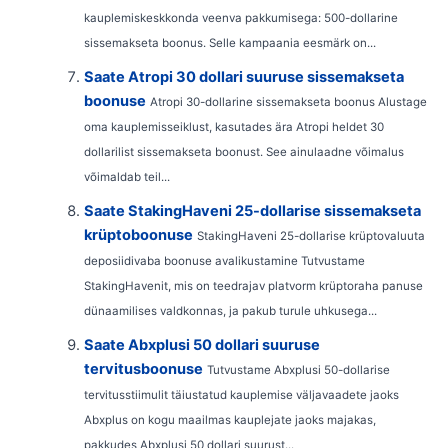
kauplemiskeskkonda veenva pakkumisega: 500-dollarine
sissemakseta boonus. Selle kampaania eesmärk on...
Saate Atropi 30 dollari suuruse sissemakseta
boonuse
Atropi 30-dollarine sissemakseta boonus Alustage
oma kauplemisseiklust, kasutades ära Atropi heldet 30
dollarilist sissemakseta boonust. See ainulaadne võimalus
võimaldab teil...
Saate StakingHaveni 25-dollarise sissemakseta
krüptoboonuse
StakingHaveni 25-dollarise krüptovaluuta
deposiidivaba boonuse avalikustamine Tutvustame
StakingHavenit, mis on teedrajav platvorm krüptoraha panuse
dünaamilises valdkonnas, ja pakub turule uhkusega...
Saate Abxplusi 50 dollari suuruse
tervitusboonuse
Tutvustame Abxplusi 50-dollarise
tervitusstiimulit täiustatud kauplemise väljavaadete jaoks
Abxplus on kogu maailmas kauplejate jaoks majakas,
pakkudes Abxplusi 50 dollari suurust...