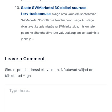
Saate SWMarketsi 30 dollari suuruse
tervitusboonuse
Avage oma kauplemispotentsiaal
SWMarketsi 30-dollarise tervitusboonusega Alustage
rikastavat kauplemispäeva SWMarketsiga, mis on teie
peamine sihtkoht võrratute valuutakauplemise teadmiste
jaoks ja...
Leave a Comment
Sinu e-postiaadressi ei avaldata.
Nõutavad väljad on
tähistatud
*
-ga
Type
here..