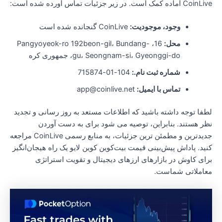
Coi آماده کمک است. در زیر جزئیات تماس آورده شده است:
وجود، موجودیت:
CoinLive گنجانده شده است
محل:
16، Pangyoyeok-ro 192beon-gil، Bundang-
gu، Seongnam-si، Gyeonggi-do، جمهوری کره
شماره ثبت نام.:
104-01-715874
تماس با ایمیل:
app@coinlive.net
طفا توجه داشته باشید که اطلاعات مستعد به روز رسانی و تجدید
ظر هستند. بنابراین، توصیه می شود برای به دست آوردن
جدیدترین و مطمئن ترین جزئیات، به منابع رسمی CoinLive مراجعه
نید. پاداش پیش‌بینی قیمت بیت‌کوین کوین لایو یک راه هیجان‌انگیز
رای کاوش در بازارهای ارزهای دیجیتال و تقویت استراتژی
عاملاتی شماست.