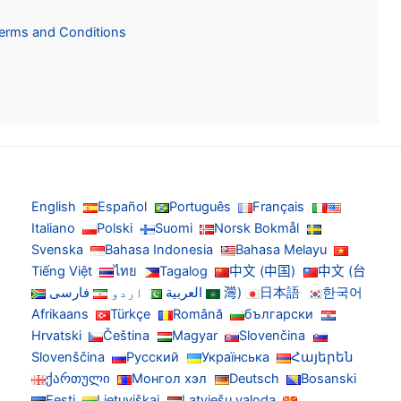
Terms and Conditions
English
Español
Português
Français
Italiano
Polski
Suomi
Norsk Bokmål
Svenska
Bahasa Indonesia
Bahasa Melayu
Tiếng Việt
ไทย
Tagalog
中文 (中国)
中文 (台
한국어
日本語
灣)
العربية
اردو
فارسی
Afrikaans
Türkçe
Română
български
Hrvatski
Čeština
Magyar
Slovenčina
Slovenščina
Русский
Українська
Հայերեն
ქართული
Монгол хэл
Deutsch
Bosanski
Eesti
Lietuviškai
Latviešu valoda