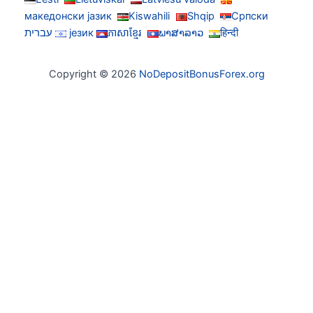
македонски јазик
Kiswahili
Shqip
Српски
हिन्दी
ພາສາລາວ
ភាសាខ្មែរ
језик
עברית
Copyright © 2026
NoDepositBonusForex.org