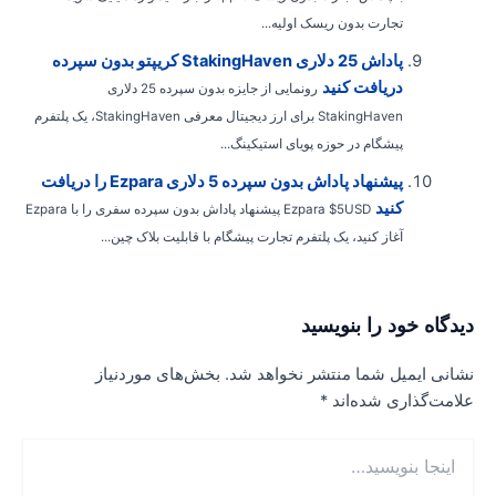
تجارت بدون ریسک اولیه...
پاداش 25 دلاری StakingHaven کریپتو بدون سپرده
دریافت کنید
رونمایی از جایزه بدون سپرده 25 دلاری
StakingHaven برای ارز دیجیتال معرفی StakingHaven، یک پلتفرم
پیشگام در حوزه پویای استیکینگ...
پیشنهاد پاداش بدون سپرده 5 دلاری Ezpara را دریافت
کنید
Ezpara $5USD پیشنهاد پاداش بدون سپرده سفری را با Ezpara
آغاز کنید، یک پلتفرم تجارت پیشگام با قابلیت بلاک چین...
یدگاه‌ خود را بنویسید
شانی ایمیل شما منتشر نخواهد شد.
بخش‌های موردنیاز
لامت‌گذاری شده‌اند
*
نجا
نویسید…