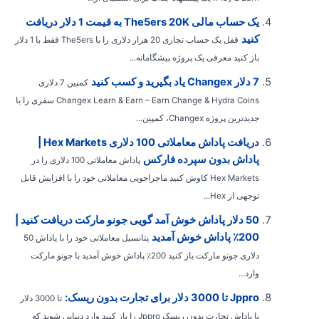
یک حساب مالی The5ers 20K به قیمت 1 دلار دریافت
کنید
قفل یک حساب تجاری 20 هزار دلاری را با The5ers فقط با 1 دلار
باز کنید معرفی یک پروژه پیشگامانه...
7 دلار Changex یاد بگیرید و کسب کنید
کمپین 7 دلاری
Changex Learn & Earn – Earn Change & Hydra Coins سفری را با
جدیدترین پروژه Changex، کمپین...
دریافت پاداش معاملاتی 100 دلاری Hex Markets |
پاداش بدون سپرده فارکس
پاداش معاملاتی 100 دلاری را در
Hex Markets کاوش کنید ماجراجویی معاملاتی خود را با افزایش قابل
توجهی از Hex...
50 دلار پاداش خوش آمد گویی جونو مارکت دریافت کنید |
200٪ پاداش خوش آمدید
پتانسیل معاملاتی خود را با پاداش 50
دلاری جونو مارکت باز کنید 200٪ پاداش خوش آمدید با جونو مارکت
وارد...
Jppro تا 3000 دلار برای تجارت بدون ریسک:
تا 3000 دلار
با پاداش تجارت بدون ریسک Jppro را باز کنید وارد دنیایی شوید که