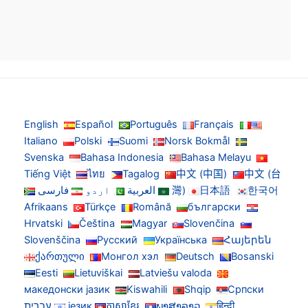
English
Español
Português
Français
Italiano
Polski
Suomi
Norsk Bokmål
Svenska
Bahasa Indonesia
Bahasa Melayu
Tiếng Việt
ไทย
Tagalog
中文 (中国)
中文 (台
한국어
日本語
灣)
العربية
اردو
فارسی
Afrikaans
Türkçe
Română
български
Hrvatski
Čeština
Magyar
Slovenčina
Slovenščina
Русский
Українська
Հայերեն
ქართული
Монгол хэл
Deutsch
Bosanski
Eesti
Lietuviškai
Latviešu valoda
македонски јазик
Kiswahili
Shqip
Српски
हिन्दी
ພາສາລາວ
ភាសាខ្មែរ
језик
עברית