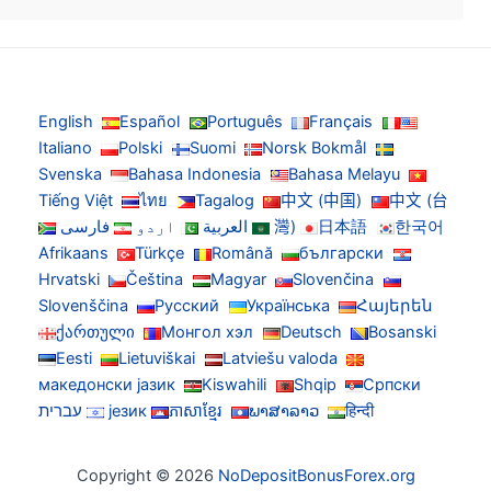
English
Español
Português
Français
Italiano
Polski
Suomi
Norsk Bokmål
Svenska
Bahasa Indonesia
Bahasa Melayu
Tiếng Việt
ไทย
Tagalog
中文 (中国)
中文 (台
한국어
日本語
灣)
العربية
اردو
فارسی
Afrikaans
Türkçe
Română
български
Hrvatski
Čeština
Magyar
Slovenčina
Slovenščina
Русский
Українська
Հայերեն
ქართული
Монгол хэл
Deutsch
Bosanski
Eesti
Lietuviškai
Latviešu valoda
македонски јазик
Kiswahili
Shqip
Српски
हिन्दी
ພາສາລາວ
ភាសាខ្មែរ
језик
עברית
Copyright © 2026
NoDepositBonusForex.org