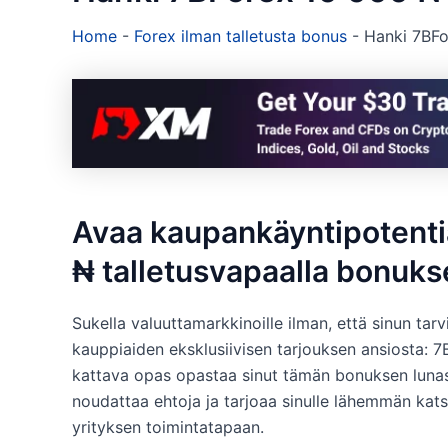
Home
-
Forex ilman talletusta bonus
-
Hanki 7BFo
Avaa kaupankäyntipotenti
₦ talletusvapaalla bonuks
Sukella valuuttamarkkinoille ilman, että sinun tarvi
kauppiaiden eksklusiivisen tarjouksen ansiosta:
kattava opas opastaa sinut tämän bonuksen lunast
noudattaa ehtoja ja tarjoaa sinulle lähemmän ka
yrityksen toimintatapaan.