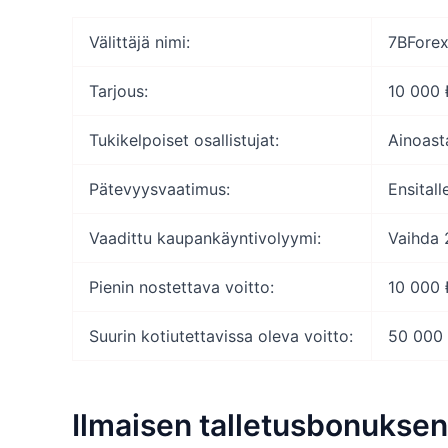
Välittäjä nimi:
7BFore
Tarjous:
10 000 
Tukikelpoiset osallistujat:
Ainoasta
Pätevyysvaatimus:
Ensital
Vaadittu kaupankäyntivolyymi:
Vaihda 
Pienin nostettava voitto:
10 000 
Suurin kotiutettavissa oleva voitto:
50 000 
Ilmaisen talletusbonukse