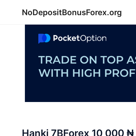
Siirry
NoDepositBonusForex.org
sisältöön
Hanki 7BForex 10 000 ₦ 