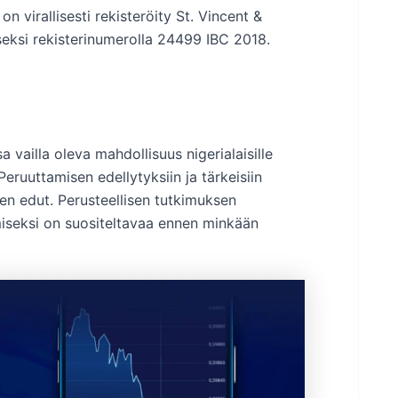
 virallisesti rekisteröity St. Vincent &
kseksi rekisterinumerolla 24499 IBC 2018.
vailla oleva mahdollisuus nigerialaisille
Peruuttamisen edellytyksiin ja tärkeisiin
n edut. Perusteellisen tutkimuksen
miseksi on suositeltavaa ennen minkään