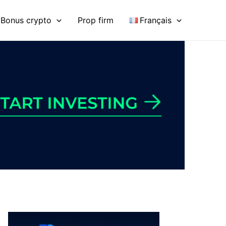
Bonus crypto
Prop firm
Français