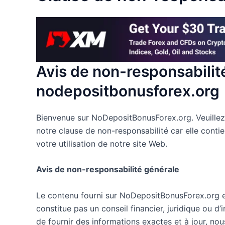
Avis de non-responsabilit
nodepositbonusforex.org
Bienvenue sur NoDepositBonusForex.org. Veuillez
notre clause de non-responsabilité car elle cont
votre utilisation de notre site Web.
Avis de non-responsabilité générale
Le contenu fourni sur NoDepositBonusForex.org es
constitue pas un conseil financier, juridique ou d
de fournir des informations exactes et à jour, nous