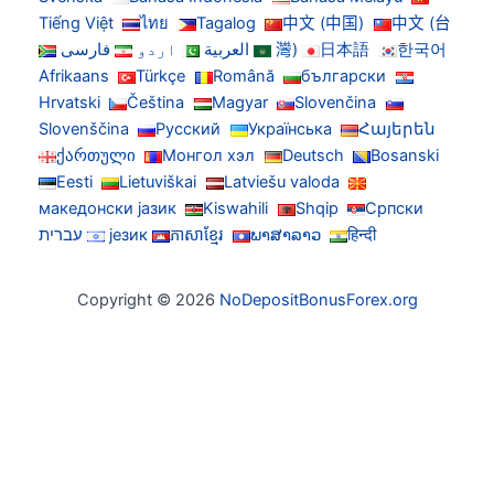
Tiếng Việt
ไทย
Tagalog
中文 (中国)
中文 (台
한국어
日本語
灣)
العربية
اردو
فارسی
Afrikaans
Türkçe
Română
български
Hrvatski
Čeština
Magyar
Slovenčina
Slovenščina
Русский
Українська
Հայերեն
ქართული
Монгол хэл
Deutsch
Bosanski
Eesti
Lietuviškai
Latviešu valoda
македонски јазик
Kiswahili
Shqip
Српски
हिन्दी
ພາສາລາວ
ភាសាខ្មែរ
језик
עברית
Copyright © 2026
NoDepositBonusForex.org