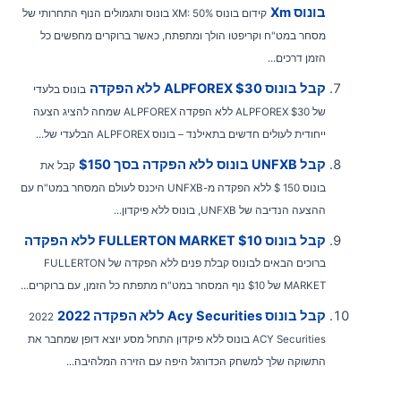
בונוס Xm
קידום בונוס XM: 50% בונוס ותגמולים הנוף התחרותי של
מסחר במט"ח וקריפטו הולך ומתפתח, כאשר ברוקרים מחפשים כל
הזמן דרכים...
קבל בונוס ALPFOREX $30 ללא הפקדה
בונוס בלעדי
של ALPFOREX $30 ללא הפקדה ALPFOREX שמחה להציג הצעה
ייחודית לעולים חדשים בתאילנד – בונוס ALPFOREX הבלעדי של...
קבל UNFXB בונוס ללא הפקדה בסך $150
קבל את
בונוס 150 $ ללא הפקדה מ-UNFXB היכנס לעולם המסחר במט"ח עם
ההצעה הנדיבה של UNFXB, בונוס ללא פיקדון...
קבל בונוס FULLERTON MARKET $10 ללא הפקדה
ברוכים הבאים לבונוס קבלת פנים ללא הפקדה של FULLERTON
MARKET של $10 נוף המסחר במט"ח מתפתח כל הזמן, עם ברוקרים...
קבל בונוס Acy Securities ללא הפקדה 2022
2022
ACY Securities בונוס ללא פיקדון התחל מסע יוצא דופן שמחבר את
התשוקה שלך למשחק הכדורגל היפה עם הזירה המלהיבה...