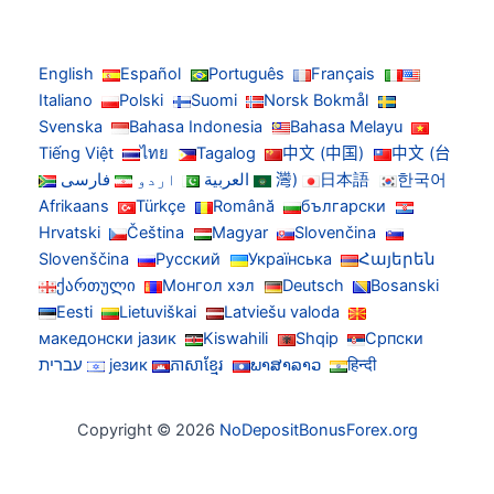
English
Español
Português
Français
Italiano
Polski
Suomi
Norsk Bokmål
Svenska
Bahasa Indonesia
Bahasa Melayu
Tiếng Việt
ไทย
Tagalog
中文 (中国)
中文 (台
한국어
日本語
灣)
العربية
اردو
فارسی
Afrikaans
Türkçe
Română
български
Hrvatski
Čeština
Magyar
Slovenčina
Slovenščina
Русский
Українська
Հայերեն
ქართული
Монгол хэл
Deutsch
Bosanski
Eesti
Lietuviškai
Latviešu valoda
македонски јазик
Kiswahili
Shqip
Српски
हिन्दी
ພາສາລາວ
ភាសាខ្មែរ
језик
עברית
Copyright © 2026
NoDepositBonusForex.org