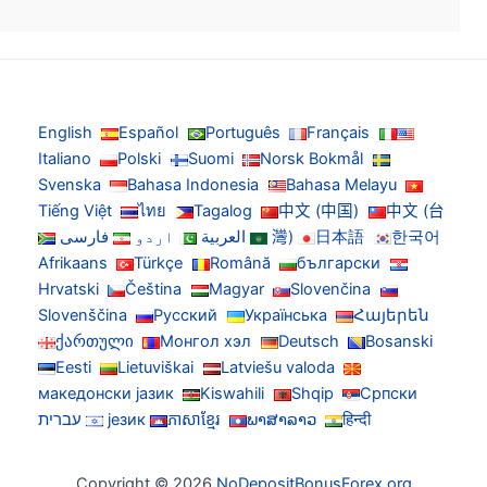
English
Español
Português
Français
Italiano
Polski
Suomi
Norsk Bokmål
Svenska
Bahasa Indonesia
Bahasa Melayu
Tiếng Việt
ไทย
Tagalog
中文 (中国)
中文 (台
한국어
日本語
灣)
العربية
اردو
فارسی
Afrikaans
Türkçe
Română
български
Hrvatski
Čeština
Magyar
Slovenčina
Slovenščina
Русский
Українська
Հայերեն
ქართული
Монгол хэл
Deutsch
Bosanski
Eesti
Lietuviškai
Latviešu valoda
македонски јазик
Kiswahili
Shqip
Српски
हिन्दी
ພາສາລາວ
ភាសាខ្មែរ
језик
עברית
Copyright © 2026
NoDepositBonusForex.org