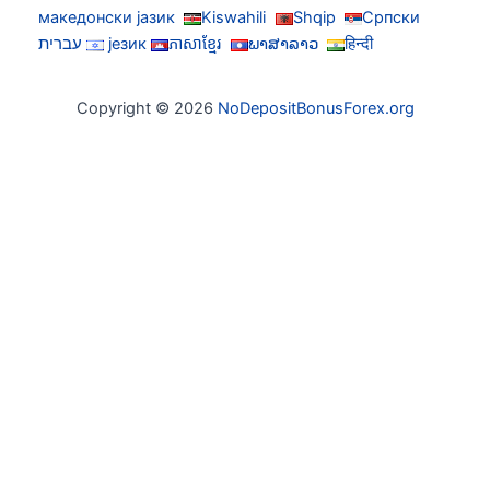
македонски јазик
Kiswahili
Shqip
Српски
हिन्दी
ພາສາລາວ
ភាសាខ្មែរ
језик
עברית
Copyright © 2026
NoDepositBonusForex.org