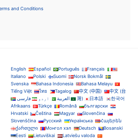
Terms and Conditions
English
Español
Português
Français
Italiano
Polski
Suomi
Norsk Bokmål
Svenska
Bahasa Indonesia
Bahasa Melayu
Tiếng Việt
ไทย
Tagalog
中文 (中国)
中文 (台
한국어
日本語
灣)
العربية
اردو
فارسی
Afrikaans
Türkçe
Română
български
Hrvatski
Čeština
Magyar
Slovenčina
Slovenščina
Русский
Українська
Հայերեն
ქართული
Монгол хэл
Deutsch
Bosanski
Eesti
Lietuviškai
Latviešu valoda