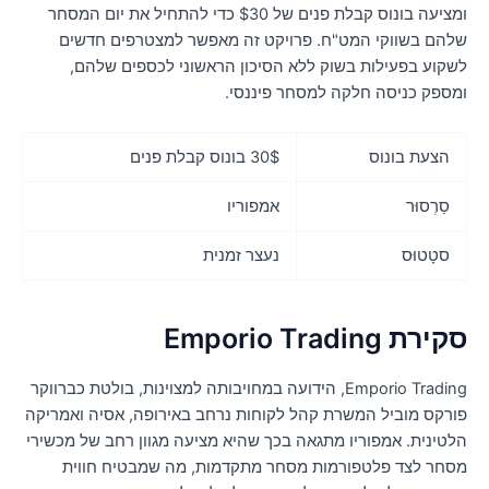
ומציעה בונוס קבלת פנים של $30 כדי להתחיל את יום המסחר
להם בשווקי המט"ח. פרויקט זה מאפשר למצטרפים חדשים
שקוע בפעילות בשוק ללא הסיכון הראשוני לכספים שלהם,
מספק כניסה חלקה למסחר פיננסי.
הצעת בונוס
30$ בונוס קבלת פנים
סַרְסוּר
אמפוריו
סטָטוּס
נעצר זמנית
ירת Emporio Trading
Emporio Trading, הידועה במחויבותה למצוינות, בולטת כברווקר
ורקס מוביל המשרת קהל לקוחות נרחב באירופה, אסיה ואמריקה
לטינית. אמפוריו מתגאה בכך שהיא מציעה מגוון רחב של מכשירי
סחר לצד פלטפורמות מסחר מתקדמות, מה שמבטיח חווית