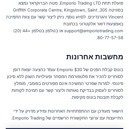
פועלת תחת Emporio Trading LTD, מטה הברוקראז' נמצא
בסוויטה 305, Griffith Corporate Centre, Kingstown, Saint
Vincent והגרנדינים. לסיוע נוסף, ניתן ליצור קשר עם צוות התמיכה
אמצעות דואר אלקטרוני בכתובת
support@emporiotrading.com או בטלפון בטלפון +44 (20)
80-77-57-58
חשבות אחרונות
בונוס קבלת הפנים של Emporio $30 עומד כהצעה יוצאת דופן
סוחרים להכיר את פלטפורמת המסחר ופעילויות השוק ללא סיכון
יננסי. למרות שפרטי המשיכה אינם מפורטים בפומבי, מומלץ
סוחרים לעסוק בבדיקת נאותות וליצור קשר עם תמיכת לקוחות
קבלת תובנות בונוס מקיפות.
ישאר מעודכן עם ההתפתחויות האחרונות ומידע מדויק על ידי
תייעצות עם ערוצי התקשורת הרשמיים של Emporio Trading.