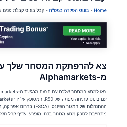
Home
-
בונוס הפקדה במט"ח
-
קבל בונוס קבלת פנים של Alphamarkets
מ-Alphamarkets
מתחייבת לספק מסע מסחר בלתי מופרע ועדיף קהל הלקו