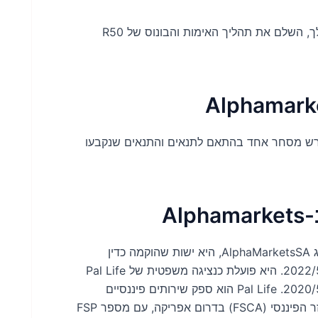
הירשם, הגדר את הפרופיל שלך, השלם את תהליך האימות והבונוס של R50
גרש מסחר אחד בהתאם לתנאים והתנאים שנקבעו
A
Alpha Markets SA (Pty) Ltd, הפועלת תחת שם המותג AlphaMarketsSA, היא ישות שהוקמה כדין
בדרום אפריקה, הנושאת את מספר הרישום 2022/550358/07. היא פועלת כנציגה משפטית של Pal Life
(Pty) Ltd בדרום אפריקה, הרשומה במספר 2020/577727/07. Pal Life הוא ספק שירותים פיננסיים
מוסמך, מורשה ומפוקח על ידי רשות ההתנהלות של המגזר הפיננסי (FSCA) בדרום אפריקה, עם מספר FSP