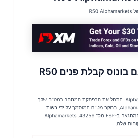
R50 
צא להרפתקת המסחר שלך עם בונוס קבלת פנים R50
צאו למסע המסחר שלכם עם הצעה מרגשת מ-Alphamarkets. התחל את הרפתקת המסחר במט"ח שלך
עם בונוס פתיחה מפתה של R50, המסופק על ידי Alphamarkets, ברוקר מט"ח המוסמך על ידי רשות
ההתנהלות של המגזר הפיננסי (FSCA) בדרום אפריקה, המתגאה ב-FSP מס' 43259. Alphamarkets
חות שלה.