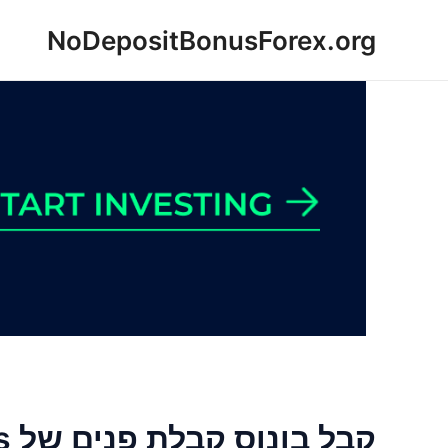
ילוג
NoDepositBonusForex.org
תוכן
קבל בונוס קבלת פנים של R50 Alphamarkets