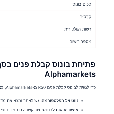
סכום בונוס
סַרְסוּר
רשות רגולטורית
מספר רישום
Alphamarkets
כדי לגשת לבונוס קבלת פנים R50 מ-Alphamarkets, בצע את השלבים הפשוטים הבאים:
נווט אל הפלטפורמה:
גש לאתר ומצא את מדור הקידום 
אישור זכאות לבונוס:
צור קשר עם תמיכת הצ'א