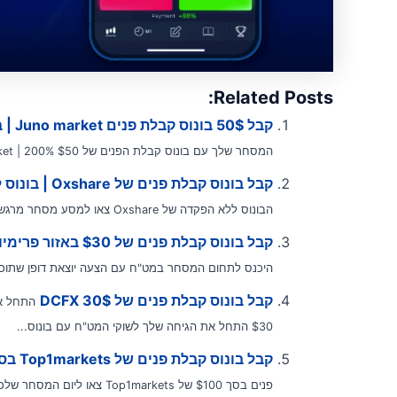
Related Posts:
קבל 50$ בונוס קבלת פנים Juno market | בונוס קבלת פנים של 200%.
המסחר שלך עם בונוס קבלת הפנים של $50 Juno Market | 200% בונוס קבלת פנים היכנס לעולם...
קבל בונוס קבלת פנים של Oxshare | בונוס ללא הפקדה בפורקס
הבונוס ללא הפקדה של Oxshare צאו למסע מסחר מרגש עם בונוס ללא הפקדה שאין...
קבל בונוס קבלת פנים של $30 באזור פרימיום
היכנס לתחום המסחר במט"ח עם הצעה יוצאת דופן שתוכננ
קבל בונוס קבלת פנים של DCFX 30$
$30 התחל את הגיחה שלך לשוקי המט"ח עם בונוס...
קבל בונוס קבלת פנים של Top1markets בסך $100
פנים בסך $100 של Top1markets צאו ליום המסחר שלכם עם דחיפה יוצאת...