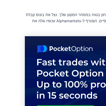
וחר בנתיב של ביטחון בטוח במסחר המקוון שלך. נצל את בונוס קבלת
הפנים R50 כדי להניע את המסע שלך לעבר הישגים פיננסיים. הצטרף ל-Alphamarkets עכשיו וגלה את