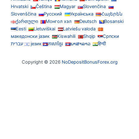
Hrvatski
Čeština
Magyar
Slovenčina
Slovenščina
Русский
Українська
Հայերեն
ქართული
Монгол хэл
Deutsch
Bosanski
Eesti
Lietuviškai
Latviešu valoda
македонски јазик
Kiswahili
Shqip
Српски
हिन्दी
ພາສາລາວ
ភាសាខ្មែរ
језик
עברית
Copyright © 2026
NoDepositBonusForex.org