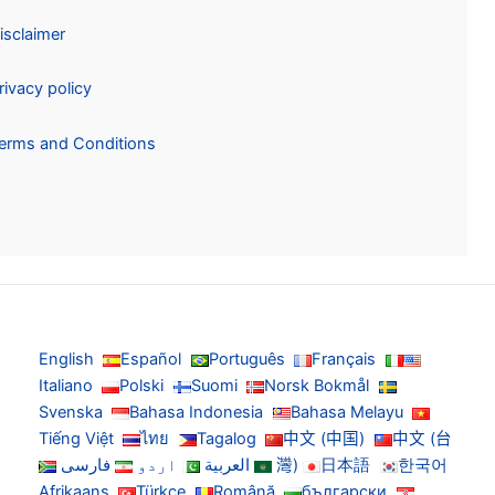
Disclaimer
Privacy policy
Terms and Conditions
English
Español
Português
Français
Italiano
Polski
Suomi
Norsk Bokmål
Svenska
Bahasa Indonesia
Bahasa Melayu
Tiếng Việt
ไทย
Tagalog
中文 (中国)
中文 (台
한국어
日本語
灣)
العربية
اردو
فارسی
Afrikaans
Türkçe
Română
български