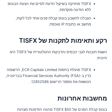
TISFX מחזיקה בשיקול הדעת לסיים את הצעת הבונוס
ללא הודעה מוקדמת.
הגבלה לחשבון בונוס קבלת פנים אחד לכל לקוח,
מחשב או כתובת IP נאכפת.
קע ותאימות לתקנות של TISFX
השגת תובנות לגבי הבסיס והדבקות הרגולטורית של TISFX היא
יונית:
TISFX פועלת בחסות ECR Capitals Limited, הרשומה
כדין ב-Financial Services Authority (FSA) בבריטניה,
הנושאת את מספר הרישום 12852586.
חשבות אחרונות
בונוס קבלת הפנים של TISFX $50 מהווה הזדמנות מצוינת