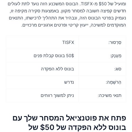
ומועיל של $50 מ-TISFX. הבונוס המשכנע הזה נועד לתת לעולים
דשים קפיצה חשובה למסחר מקוון. באמצעות סקירה מקיפה זו,
עמיק בפרטי הבונוס הזה, ונבהיר את התהליך לרכישתו, התנאים
מוקדמים למשיכה, ייעוץ קריטי ופרטים ארגוניים מרכזיים.
סַרְסוּר:
TISFX
מַעֲנָק:
50$ בונוס קבלת פנים
סוּג:
בונוס ללא הפקדה
הַרשָׁמָה:
נדרש
תנאי משיכה:
ניתן למשוך רווחים
תח את פוטנציאל המסחר שלך עם
בונוס ללא הפקדה של $50 של