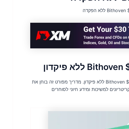
התחל את הרפתקת המסחר שלך ללא סיכון עם בונוס Bithoven $10 ללא פיקדון. מדריך מפורט זה בוחן את
יטריונים למשיכות ומידע חיוני לסוחרים