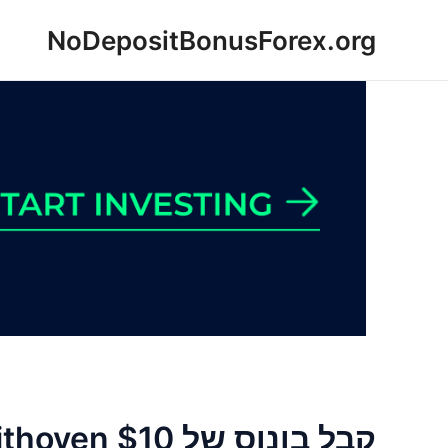
ילוג
NoDepositBonusForex.org
תוכן
קבל בונוס של Bithoven $10 ללא הפקדה