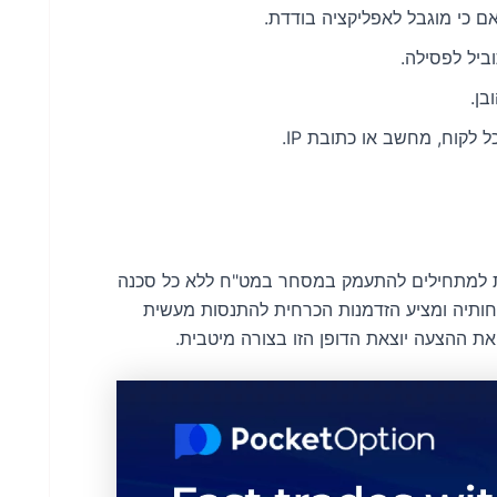
ם כי מוגבל לאפליקציה בודדת.
ביל לפסילה.
בן.
לקוח, מחשב או כתובת IP.
Bithove מהווה הצעה למופת למתחילים להתעמק במסחר במט"ח ללא כל סכנה
 את המסירות של Bithoven לקהל לקוחותיה ומציע הזדמנות הכרחית להתנסות מעשית
ת ההצעה יוצאת הדופן הזו בצורה מיטבית.