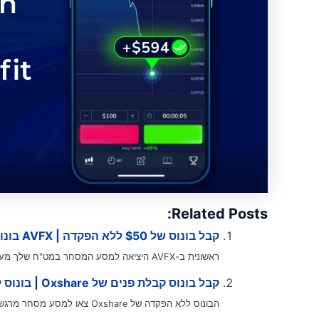
Related Posts:
קבל בונוס של $50 ללא הפקדה | AVFX בונוס ללא הפקדה
ראשונית ב-AVFX היציאה למסע המסחר במט"ח שלך מעולם לא הייתה נגישה או מזמינה...
קבל בונוס קבלת פנים של Oxshare | בונוס ללא הפקדה בפורקס
הבונוס ללא הפקדה של Oxshare צאו למסע מסחר מרגש עם בונוס ללא הפקדה שאין...