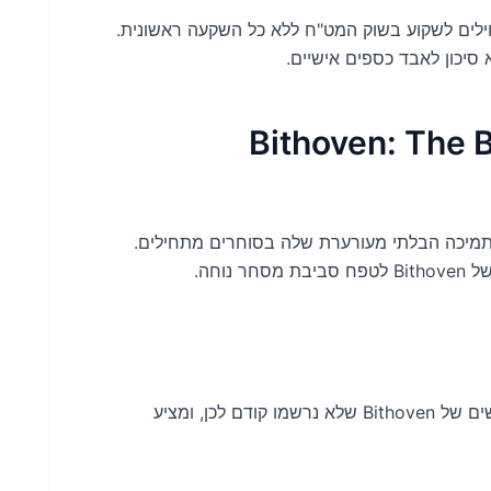
נות פז למתחילים לשקוע בשוק המט"ח ללא כל השקעה ראשונית.
סיכון לאבד כספים אישיים.
Bithoven: The Brok
בתמיכה הבלתי מעורערת שלה בסוחרים מתחילים.
בונוס בלעדי זה של $10 ללא פיקדון מותאם ללקוחות חדשים של Bithoven שלא נרשמו קודם לכן, ומציע