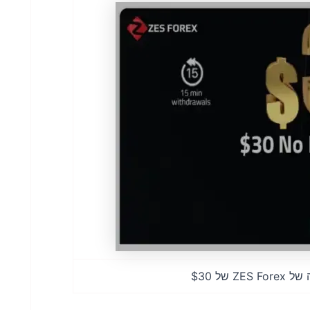
ל $30