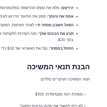
הירשם:
מלא את טופס ההרשמה בפלטפורמת ZES Forex ופעל לפי ההוראות שסופקו
אמת את זהותך:
ספק את התיעוד הדרוש לאימו
הפעל חשבון מסחר חי:
לאחר האימות, המשך 
תבע את הבונוס שלך:
בסך $30.
התחל במסחר:
נצל את האשראי של $30 כדי להתחיל את מסע המסחר שלך.
הבנת תנאי המשיכה
תנאי המשיכה העיקריים כוללים:
– משיכת רווח מקסימלית: $100
– לא ניתן למשוך את סכום הבונוס המקורי