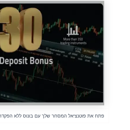
פתח את פוטנציאל המסחר שלך עם בונוס ללא הפקדה של ZES Forex ש