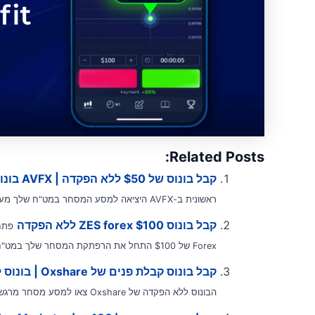
Related Posts:
קבל בונוס של $50 ללא הפקדה | AVFX בונוס ללא הפקדה
ראשונית ב-AVFX היציאה למסע המסחר במט"ח שלך מעולם לא הייתה נגישה או מזמינה...
קבל בונוס ZES forex $100 ללא הפקדה
Forex של $100 התחל את הרפתקת המסחר שלך במט"ח...
קבל בונוס קבלת פנים של Oxshare | בונוס ללא הפקדה בפורקס
הבונוס ללא הפקדה של Oxshare צאו למסע מסחר מרגש עם בונוס ללא הפקדה שאין...