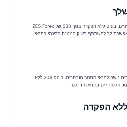
לך
צאו למסע המסחר שלכם ללא החסמים הפיננסיים האופייניים. בונוס ללא הפקדה בסך $30 של ZES Forex
מאפשרת לך להשתתף בשוק המט"ח הדינמי בתנאי
בתור ברוקר המחויב למצוינות, ZES Forex מבטיח לסוחרים גישה לתנאי מסחר מובחרים. בונוס 30$ ללא
מכת לסוחרים בתחילת דרכם.