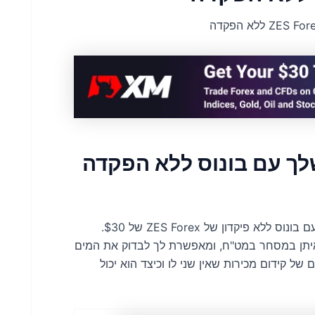
ך עם בונוס ללא הפקדה
היכנס לעולם המסחר בביטחון עצמי ואפס סיכון השקעה עם בונוס ללא פיקדון של ZES Forex של $30.
יתן במסחר במט"ח, ומאפשרת לך לבדוק את המים
ל קידום מכירות שאין שני לו וכיצד הוא יכול