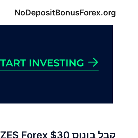
ילוג
NoDepositBonusForex.org
תוכן
קבל בונוס ZES Forex $30 ללא הפקדה