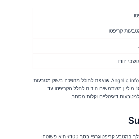
טו
ושבי הודו
כשחקן מרכזי תחת Angelic Infotech Private Limited, Sun Crypto שואפת לחולל מהפכה בשוק מטבעות
הקריפטו בהודו. עם מטרה בעלת חזון להכניס למעלה מ-10 מיליון משתמשים הודים לחלל הקריפטו עד