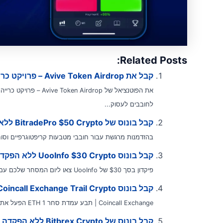
Related Posts:
קבל את Avive Token Airdrop – פרויקט כרייה בחינם | משיכה שנייה של Avive token
לחובבים לעסוק...
קבל בונוס של BitradePro $50 Crypto ללא הפקדה
בהזדמנות מרגשת עבור חובבי מטבעות קריפטוגרפיים וסוחרים כאחד, BitradePro נרגשת להכריז
קבל בונוס UooInfo $30 Crypto ללא הפקדה
פיקדון בסך $30 של UooInfo צאו ליום המסחר שלכם עם UooInfo,...
קבל בונוס Coincall Exchange Trail Crypto | תבע עמדת סחר ETH 1
Coincall Exchange | תבע עמדת סחר ETH 1 הפעל את הרפתקת המסחר שלך עם ההצעה המשכנעת...
קבל בונוס של Bitbrex Crypto ללא הפקדה