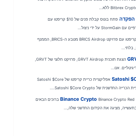
פתח בונוס קבלת פנים של $10 קריפטו עם
קבל $50 בקריפטו עם פרויקט BRICS Airdrop מטבע ה-BRICS, הממנף
 בלתי...
GRVT Crypto Airdrop הצגת תוכנית GRVT Airdrop, פרויקט חלוצי של GRVT,
טליים. אנו...
אפליקציית כריית קריפטו של Satoshi $Core
 של Satoshi $Core Crypto....
Binance Crypto Red Packet Giveaway ברוכים הבאים