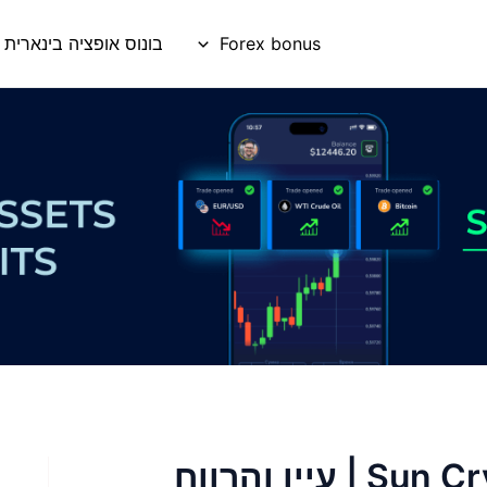
Forex bonus
בונוס אופציה בינארית
קבל קרדיט של Sun Crypto 100rs | עיין והרווח