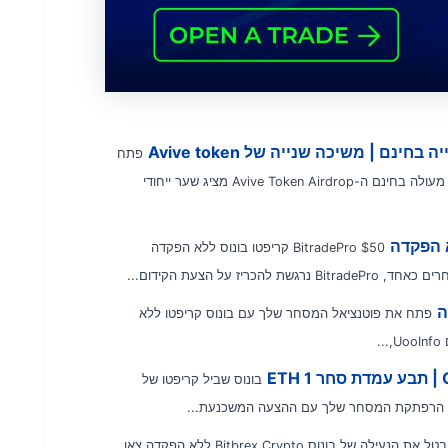
פתח
את הפוטנציאל של Avive Token Airdrop – פרויקט כרייה מעולה בחינם ה-Avive Token Airdrop מציג שער ייחודי
BitradePro $50 קריפטו בונוס ללא הפקדה
 על הצעת הקידום...
פתח את פוטנציאל המסחר שלך עם בונוס קריפטו ללא
בונוס שביל קריפטו של
בטל את הנעילה של בונוס Bitbrex Crypto ללא הפקדה צאו