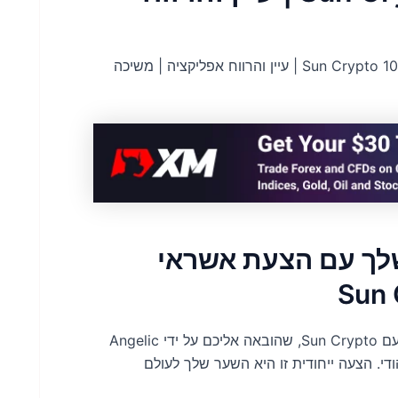
קבל קרדיט של Sun Crypto 100rs | עיין והרווח אפליקציה | משיכה
לך עם הצעת אשראי
צאו למסע מסחר במטבעות קריפטוגרפיים חסרי תקדים עם Sun Crypto, שהובאה אליכם על ידי Angelic
 מענה לשוק ההודי. הצעה ייחודית זו היא השער שלך לעולם