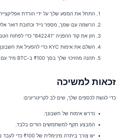
התחל את המסע שלך על ידי הורדת אפליקציית SunCrypto
הרשמה עם שמך, מספר נייד וכתובת דואר אלקט
הזן את קוד ההפניה "842241" כדי לפתוח הטבות בלעדיות.
השלם את אימות KYC כדי להפעיל את חשבונך.
תהנה מהזיכוי שלך בסך ₹100 ב-BTC מיד עם הצלחה באימות.
זכאות למשיכה
כדי לגשת לכספים שלך, שים לב לקריטריונים:
נדרש אימות של חשבונך.
המבצע תקף למשתמשים הודים בלבד.
יש צורך ביתרה מינימלית של ₹100 כדי לעבד משיכות.