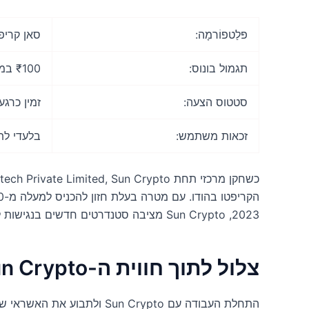
פּלַטפוֹרמָה:
סאן קריפ
תגמול בונוס:
₹100 במטבעות קריפטו
סטטוס הצעה:
זמין כרגע
זכאות משתמש:
בלעדי לת
2023, Sun Crypto מציבה סטנדרטים חדשים בנגישות למטבעות דיגיטליים וקלות מסחר.
צלול לתוך חווית ה-Sun Crypto
התחלת העבודה עם Sun Crypto ולתבוע את האשראי שלך במטבע קריפטוגרפי בסך ₹100 היא פשוטה: