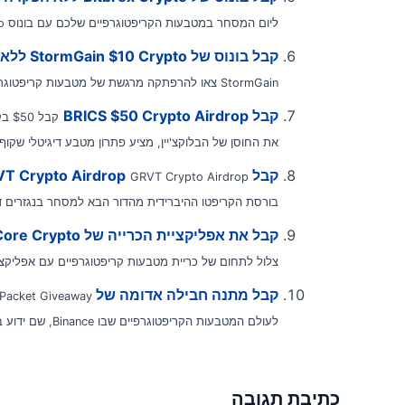
ליום המסחר במטבעות הקריפטוגרפיים שלכם עם בונוס Bitbrex Crypto ללא...
קבל בונוס של StormGain $10 Crypto ללא הפקדה
StormGain צאו להרפתקה מרגשת של מטבעות קריפטוגרפיים עם StormGain על ידי ניצול...
קבל BRICS $50 Crypto Airdrop
את החוסן של הבלוקצ'יין, מציע פתרון מטבע דיגיטלי שקוף,
קבל GRVT Crypto Airdrop
בורסת הקריפטו ההיברידית מהדור הבא למסחר בנגזרים דיגי
קבל את אפליקציית הכרייה של Satoshi $Core Crypto
צלול לתחום של כריית מטבעות קריפטוגרפיים עם אפליקציית הכרייה החדשנית
קבל מתנה חבילה אדומה של Binance Crypto
לעולם המטבעות הקריפטוגרפיים שבו Binance, שם ידוע בתעשייה, מציגה את הקידום החדשני שלה,...
כתיבת תגובה