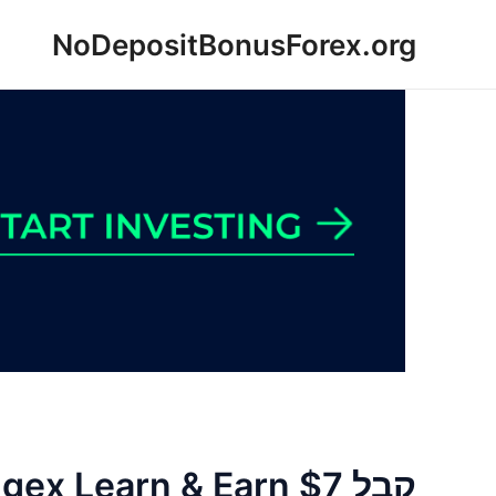
ילוג
NoDepositBonusForex.org
תוכן
קבל $7 Changex Learn & Earn