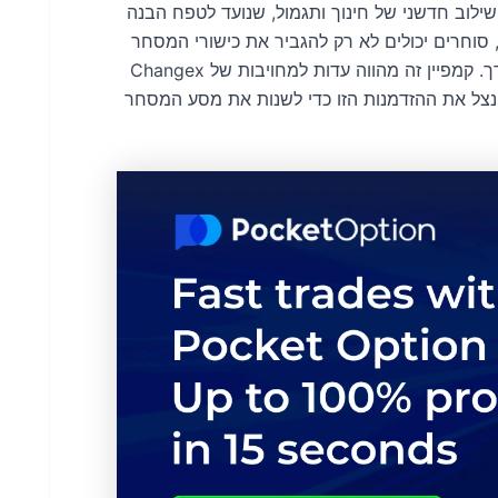
סע הפרסום Changex Learn & Earn $7 הוא שילוב חדשני של חינוך ותגמול, שנועד לטפח הבנה
 סוחרים יכולים לא רק להגביר את כישורי המסחר
שלהם אלא גם להרוויח מטבעות Change והידרה יקרי ערך. קמפיין זה מהווה עדות למחויבות של Changex
 נצל את ההזדמנות הזו כדי לשנות את מסע המסחר