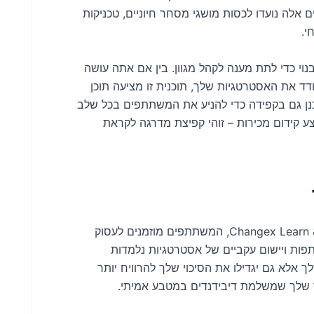
 אלה נועדו לכסות מושגי מסחר חיוניים, טכניקות
י.
רה מכך, מסע הפרסום Changex Learn & Earn $ 7 בנוי כדי לתת מענה לקהל מגוון. בין אם אתה עושה
את האסטרטגיות שלך, תוכנית זו מציעה תוכן
כנן גם בקפידה כדי להניע את המשתתפים בכל שלב
קידום מכירות – זוהי קפיצת מדרגה לקראת
כדי למנף באופן מלא את היתרונות של קמפיין Changex Learn & Earn $7, המשתתפים מוזמנים לעסוק
פות ויישום עקביים של אסטרטגיות נלמדות
המסחר שלך אלא גם יגדילו את הסיכוי שלך להרוויח יותר