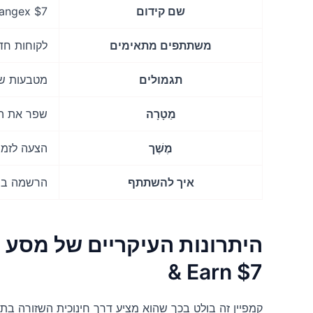
שם קידום
$7 Changex למד והרווח
משתתפים מתאימים
לקוחות חדש
תגמולים
מטבעות שינ
מַטָרָה
שפר את הי
מֶשֶׁך
הצעה לזמן
איך להשתתף
הרשמה בפלטפ
& Earn $7
קמפיין זה בולט בכך שהוא מציע דרך חינוכית השזורה בת