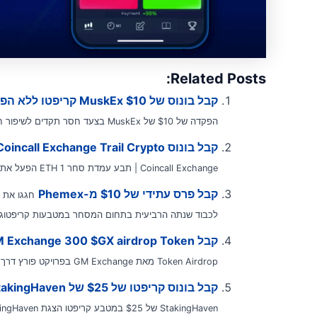
Related Posts:
קבל בונוס של MuskEx $10 קריפטו ללא הפקדה
הפקדה של $10 של MuskEx בצעד חסר תקדים לשיפור חוויית המשתמש...
קבל בונוס Coincall Exchange Trail Crypto | תבע עמדת סחר ETH 1
Coincall Exchange | תבע עמדת סחר ETH 1 הפעל את הרפתקת המסחר שלך עם ההצעה המשכנעת...
קבל פרס עתידי של $10 מ-Phemex
לכבוד שנתה הרביעית בתחום המסחר במטבעות קריפטוגרפיים, mex
קבל GM Exchange 300 $GX airdrop Token | בונוס קריפטו ללא הפקדה
Token Airdrop מאת GM Exchange בפרויקט פורץ דרך, GM Exchange חושפת בגאווה את $GX 300 Token...
קבל בונוס קריפטו של $25 של StakingHaven ללא הפקדה
StakingHaven של $25 במטבע קריפטו הצגת StakingHaven, פלטפורמה פורצת דרך בתחום הדינמי של...