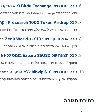
קבל בונוס של Bitdu Exchange ללא הפקדה
ללא הפקדה של Bitdu Exchange צאו ליום המסחר שלכם ללא...
קבל Presearch 1000 Token Airdrop | קריפטו NDB
פתח את הפוטנציאל להשיג ללא מאמץ Pre Tokens עם Presearch 1000 Token Airdrop,...
קבל אסימון זן בשווי $10 מ-Zenit World
$10 Zen Token היכנס ליקום החלוצי של Zenit והתחל...
קבל הצעה של Ezpara $5USD בונוס ללא פיקדון
Ezpara, פלטפורמת מסחר חלוצית התומכת בלוקצ'יין שפותחת את הדלת להזדמנויות אסטרטגיות להפקת...
קבל בונוס של bibvip $10 ללא הפקדה
הפקדה של bibvip היכנסו לעולם המסחר במטבעות קריפטוגרפיים...
כתיבת תגובה