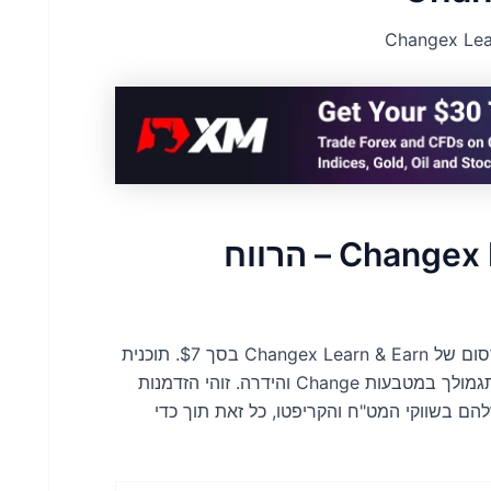
$7 Changex Learn & Earn Campaign – הרווח
צאו למסע עם הפרויקט האחרון של Changex, מסע הפרסום של Changex Learn & Earn בסך $7. תוכנית
חלוצית זו נועדה לשפר את כישורי המסחר שלך תוך כדי תגמולך במטבעות Change והידרה. זוהי הזדמנות
הם בשווקי המט"ח והקריפטו, כל זאת תוך כדי