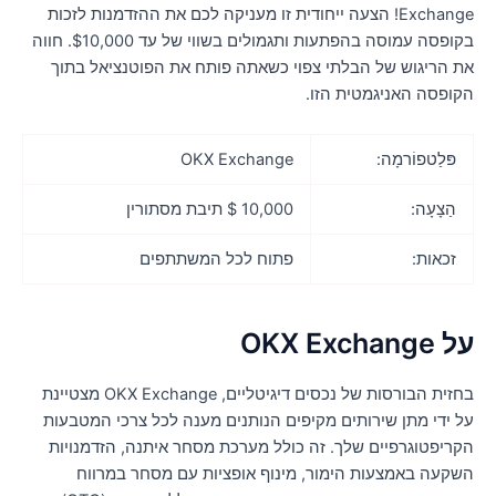
Exchange! הצעה ייחודית זו מעניקה לכם את ההזדמנות לזכות
בקופסה עמוסה בהפתעות ותגמולים בשווי של עד $10,000. חווה
ת הריגוש של הבלתי צפוי כשאתה פותח את הפוטנציאל בתוך
קופסה האניגמטית הזו.
פּלַטפוֹרמָה:
OKX Exchange
הַצָעָה:
10,000 $ תיבת מסתורין
זכאות:
פתוח לכל המשתתפים
OKX Exchange
בחזית הבורסות של נכסים דיגיטליים, OKX Exchange מצטיינת
ל ידי מתן שירותים מקיפים הנותנים מענה לכל צרכי המטבעות
קריפטוגרפיים שלך. זה כולל מערכת מסחר איתנה, הזדמנויות
שקעה באמצעות הימור, מינוף אופציות עם מסחר במרווח