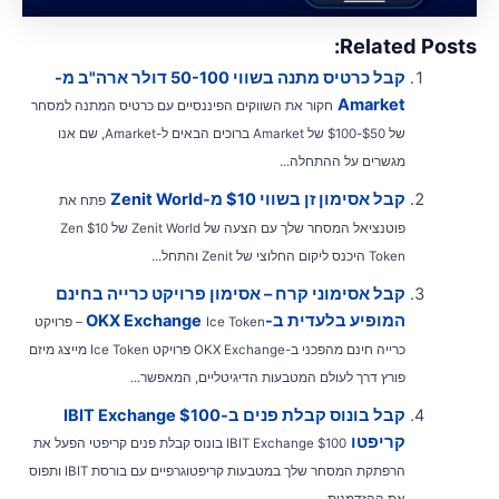
Related Posts
קבל כרטיס מתנה בשווי 50-100 דולר ארה"ב מ-
Amarket
חקור את השווקים הפיננסיים עם כרטיס המתנה למסחר
של $50-$100 של Amarket ברוכים הבאים ל-Amarket, שם אנו
מגשרים על ההתחלה...
קבל אסימון זן בשווי $10 מ-Zenit World
פתח את
פוטנציאל המסחר שלך עם הצעה של Zenit World של $10 Zen
Token היכנס ליקום החלוצי של Zenit והתחל...
קבל אסימוני קרח – אסימון פרויקט כרייה בחינם
המופיע בלעדית ב-OKX Exchange
Ice Token – פרויקט
כרייה חינם מהפכני ב-OKX Exchange פרויקט Ice Token מייצג מיזם
פורץ דרך לעולם המטבעות הדיגיטליים, המאפשר...
קבל בונוס קבלת פנים ב-IBIT Exchange $100
קריפטו
IBIT Exchange $100 בונוס קבלת פנים קריפטי הפעל את
הרפתקת המסחר שלך במטבעות קריפטוגרפיים עם בורסת IBIT ותפוס
את ההזדמנות...