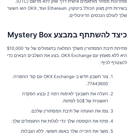
ופתרונות מסחר מותאמים אישית דרך שוק ללא מרשם (OTC).
בשירות תיק מגוון הכולל ביטקוין, Ethereum ועוד, OKX הוא השער
לך לעולם הנכסים הדיגיטליים.
יצד להשתתף במבצע Mystery Box
פתיחת תיבת המסתורין משלך המלאה בתגמולים של עד $10,000
היא ללא מאמץ עם OKX Exchange. בצע את השלבים הבאים כדי
הצטרף לכיף:
צור חשבון חדש ב-OKX Exchange עם קוד ההפניה:
77443600.
העלה את חשבונך לאימות רמה 2 ובצע הפקדה
ראשונית של 50$ לפחות.
צפו את הגעתה של תיבת המסתורין שלכם.
פתח את הקופסה שלך כדי לגלות את התגמולים שלך.
משך את הזכייה שלך באופן חופשי, ללא הגבלות.