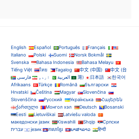
English
Español
Português
Français
Italiano
Polski
Suomi
Norsk Bokmål
Svenska
Bahasa Indonesia
Bahasa Melayu
Tiếng Việt
ไทย
Tagalog
中文 (中国)
中文 (台
한국어
日本語
灣)
العربية
اردو
فارسی
Afrikaans
Türkçe
Română
български
Hrvatski
Čeština
Magyar
Slovenčina
Slovenščina
Русский
Українська
Հայերեն
ქართული
Монгол хэл
Deutsch
Bosanski
Eesti
Lietuviškai
Latviešu valoda
македонски јазик
Kiswahili
Shqip
Српски
हिन्दी
ພາສາລາວ
ភាសាខ្មែរ
језик
עברית