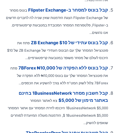
קבל בונוס למסחר ב-Flipster Exchange
בונוס מסחר
של Flipster Exchange הצגת הזדמנות שאין שניה לה לחברים חדשים
ב-Flipster, פלטפורמת המסחר המכובדת במטבעות קריפטוגרפיים.
אנו נרגשים...
קבל בונוס עתידי של ZB Exchange $10
פתח את
פוטנציאל המסחר שלך עם הבונוס העתידי של ZB Exchange של $10
היכנס לעולם של מסחר משופר במטבעות קריפטוגרפיים...
קבל בונוס ללא הפקדה של 7BForex ₦10,000
פתח
את פוטנציאל המסחר שלך עם בונוס ₦10,000 ללא הפקדה של
7BForex צלול לשוק המט"ח ללא צורך להשקיע את הכספים...
קבל חשבון מסחר 1BusinessNetwork בחינם
באתגר מימון של $5,000
צא לאתגר המסחר
1BusinessNetwork $5,000 היכנסו לזירת המסחר עם אתגר המסחר
1BusinessNetwork $5,000 $, הזדמנות מעולה המיועדת לסוחרים
שואפים להשיק...
קבל חשבונות אתגר של ThePeoplesProp