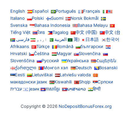
English
Español
Português
Français
Italiano
Polski
Suomi
Norsk Bokmål
Svenska
Bahasa Indonesia
Bahasa Melayu
Tiếng Việt
ไทย
Tagalog
中文 (中国)
中文 (台
한국어
日本語
灣)
العربية
اردو
فارسی
Afrikaans
Türkçe
Română
български
Hrvatski
Čeština
Magyar
Slovenčina
Slovenščina
Русский
Українська
Հայերեն
ქართული
Монгол хэл
Deutsch
Bosanski
Eesti
Lietuviškai
Latviešu valoda
македонски јазик
Kiswahili
Shqip
Српски
हिन्दी
ພາສາລາວ
ភាសាខ្មែរ
језик
עברית
Copyright © 2026
NoDepositBonusForex.org