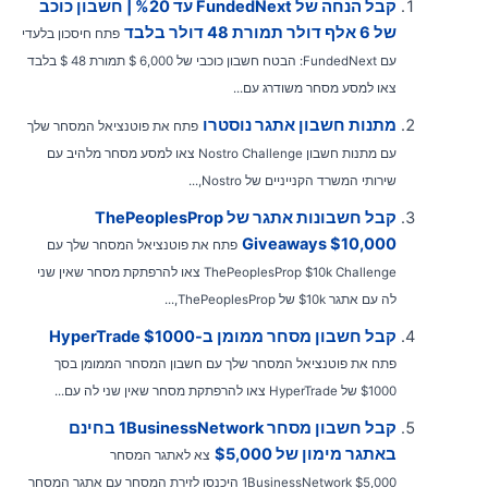
קבל הנחה של FundedNext עד %20 | חשבון כוכב
של 6 אלף דולר תמורת 48 דולר בלבד
פתח חיסכון בלעדי
עם FundedNext: הבטח חשבון כוכבי של 6,000 $ תמורת 48 $ בלבד
צאו למסע מסחר משודרג עם...
מתנות חשבון אתגר נוסטרו
פתח את פוטנציאל המסחר שלך
עם מתנות חשבון Nostro Challenge צאו למסע מסחר מלהיב עם
שירותי המשרד הקנייניים של Nostro,...
קבל חשבונות אתגר של ThePeoplesProp
Giveaways $10,000
פתח את פוטנציאל המסחר שלך עם
ThePeoplesProp $10k Challenge צאו להרפתקת מסחר שאין שני
לה עם אתגר 10k$ של ThePeoplesProp,...
קבל חשבון מסחר ממומן ב-HyperTrade $1000
פתח את פוטנציאל המסחר שלך עם חשבון המסחר הממומן בסך
$1000 של HyperTrade צאו להרפתקת מסחר שאין שני לה עם...
קבל חשבון מסחר 1BusinessNetwork בחינם
באתגר מימון של $5,000
צא לאתגר המסחר
1BusinessNetwork $5,000 היכנסו לזירת המסחר עם אתגר המסחר