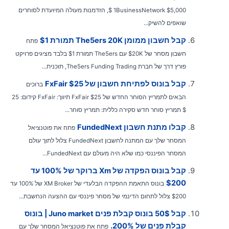
1BusinessNetwork $5,000 $, הזדמנות מעולה המיועדת לסוחרים
שואפים להשיק...
קבל חשבון ממומן The5ers 20K תמורת $1
פתח
חשבון מסחר של $20K עם The5ers תמורת $1 בלבד מציגים פרויקט
פורץ דרך של חברת The5ers Funding Trading, תוכנית...
קבל בונוס לפתיחת חשבון של FxFair $25
ברוכים
הבאים לתמריץ הסוחר החדש של FxFair $25 תיווך: FxFair קידום: 25
$ תמריץ סוחר חדש סקירה כללית: תמריץ סוחר...
קבלו מתנת חשבון FundedNext
פתח את פוטנציאל
המסחר שלך עם המתנה לחשבון FundedNext צלול לתוך עולם
המסחר הפיננסי כמו שלא היה מעולם עם FundedNext...
קבל בונוס הפקדה של Xm ברוקר של 100% עד
$200
בונוס התאמת ההפקדה הבלעדי של XM Broker של 100% עד
$200 צלול לתחום הדינמי של מסחר פיננסי עם ההצעה הנחשבת...
קבל 50$ בונוס קבלת פנים Juno market | בונוס
קבלת פנים של 200%.
פתח את פוטנציאל המסחר שלך עם