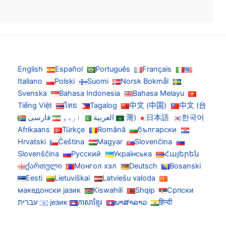
English
Español
Português
Français
Italiano
Polski
Suomi
Norsk Bokmål
Svenska
Bahasa Indonesia
Bahasa Melayu
Tiếng Việt
ไทย
Tagalog
中文 (中国)
中文 (台
한국어
日本語
灣)
العربية
اردو
فارسی
Afrikaans
Türkçe
Română
български
Hrvatski
Čeština
Magyar
Slovenčina
Slovenščina
Русский
Українська
Հայերեն
ქართული
Монгол хэл
Deutsch
Bosanski
Eesti
Lietuviškai
Latviešu valoda
македонски јазик
Kiswahili
Shqip
Српски
हिन्दी
ພາສາລາວ
ភាសាខ្មែរ
језик
עברית