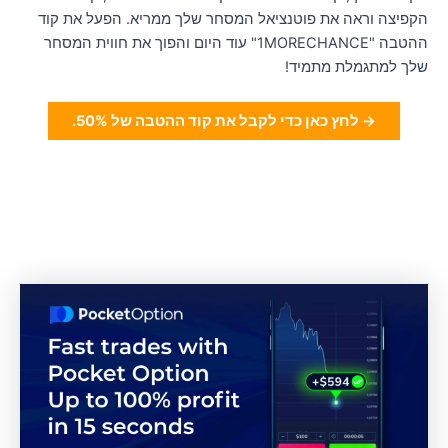
קפיצה וראה את פוטנציאל המסחר שלך ממריא. הפעל את קוד
ההטבה "1MORECHANCE" עוד היום והפוך את חווית המסחר
לך למתגמלת מתמיד!
→ לחץ כאן כדי לקבל את קוד ההטבה של 50%.