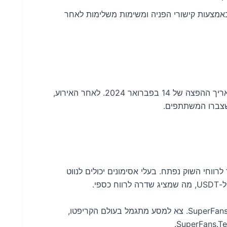
אמצעות קישורי הפניה ומשימות משלימות לאחר
הזכאות לאסימוני FAN מובטחת לכל המשתתפים לפני תאריך ההפצה של 14 בפברואר 2024. לאחר האירוע,
FAN לארנק ה-Phantom שלך, השער לרווחי השוק נפתח. בעלי אסימונים יכולים לנווט
נצלו את ההזדמנות להיות חלק מפרויקט SuperFans $FAN Airdrop. צא למסע מתגמל בעולם הקריפטו,