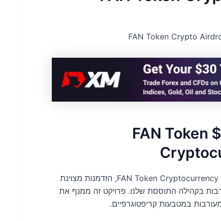
צאו ל-SuperFans 40 מיליון $ FAN Token
Cryptoc
צאו למסע ייחודי עם ה-SuperFans 40 מיליון $ FAN Token Cryptocurrency Airdrop, הזדמנות מצוינת
רבות בקהילה התוססת שלנו. פרויקט זה ממנף את