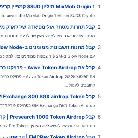
MixMob Origin 1 מיליון SUD$ קמפיין קריפטו Airdrop
to unveil the MixMob Origin 1 Million SUD$ Crypto...
קבל תחרות מסחר אולימפיאדה של לארק מימון בסך 2 מי
מסחר אולימפיאדה צאו למסע שאין שני לו עם תחרות המס
קבל מתנות חשבונות ממומנים ב-Glow Node בסך 2 מיליון דולר
עם Glow Node ב-2M $ חשבונות ממומנים צאו למסע מסחר טרנספורמטיבי עם ההטבות חסרות התקדים...
קבל את Avive Token Airdrop – פרויקט כרייה בחינם | משיכה שנייה של Avive token
לחובבים לעסוק...
קבל GM Exchange 300 $GX airdrop Token | בונוס קריפטו ללא הפקדה
Token Airdrop מאת GM Exchange בפרויקט פורץ דרך, GM Exchange חושפת בגאווה את $GX 300 Token...
קבל Presearch 1000 Token Airdrop | קריפטו NDB
פתח את הפוטנציאל להשיג ללא מאמץ Pre Tokens עם Presearch 1000 Token Airdrop,...
קבל FMCPay Token Airdrop | קריפטו NDB