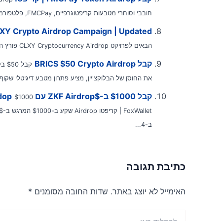
חובבי וסוחרי מטבעות קריפטוגרפיים, FMCPay, פלטפורמת מסחר מובילה במטבעות קריפטוגרפיים חושפת...
XY Crypto Airdrop Campaign | Updated
הבאים לפרויקט CLXY Cryptocurrency Airdrop פורץ הדרך, מיזם חלוצי של The Creator's Galaxy בשיתוף...
קבל BRICS $50 Crypto Airdrop
את החוסן של הבלוקצ'יין, מציע פתרון מטבע דיגיטלי שקוף,
קבל $1000 ב-$ZKF Airdrop עם FoxWallet | Crypto Airdop
ב-4...
כתיבת תגובה
האימייל לא יוצג באתר.
שדות החובה מסומנים
*
להקליד