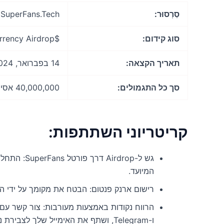
סַרְסוּר:
SuperFans.Tech
סוג קידום:
$FAN Token Cryptocurrency Airdrop
תאריך הקצאה:
14 בפברואר, 2024
סך כל התגמולים:
40,000,000 אסימוני FAN
קריטריוני השתתפות:
המיועד.
רישום ארנק פנטום: הבטח את מקומך על ידי 
ו-Telegram, ושתף את האימייל שלך לצבירת נקודות.