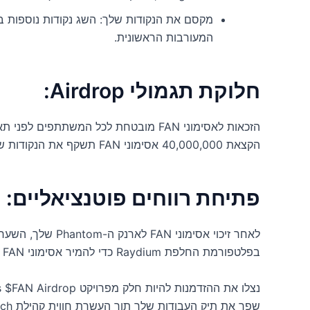
מקסם את הנקודות שלך: השג נקודות נוספות ב
המעורבות הראשונית.
חלוקת תגמולי Airdrop:
הקצאת 40,000,000 אסימוני FAN תשקף את הנקודות שצברו המשתתפים.
פתיחת רווחים פוטנציאליים:
לאחר זיכוי אסימוני 
בפלטפורמת החלפת Raydium כדי להמיר אסימוני FAN ל-USDT, מה שמציג שדרה לרווח כספי.
שפר את תיק העבודות שלך תוך העשרת חווית קהילת SuperFans.Tech.