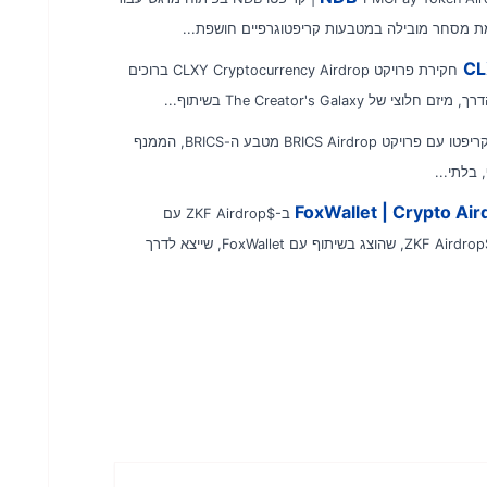
CL
חקירת פרויקט CLXY Cryptocurrency Airdrop ברוכים
קבל $50 בקריפטו עם פרויקט BRICS Airdrop מטבע ה-BRICS, הממנף
 בלתי...
$1000 ב-$ZKF Airdrop עם
FoxWallet | קריפטו Airdrop שקע ב-$1000 המרגש ב-$ZKF Airdrop, שהוצג בשיתוף עם FoxWallet, שייצא לדרך