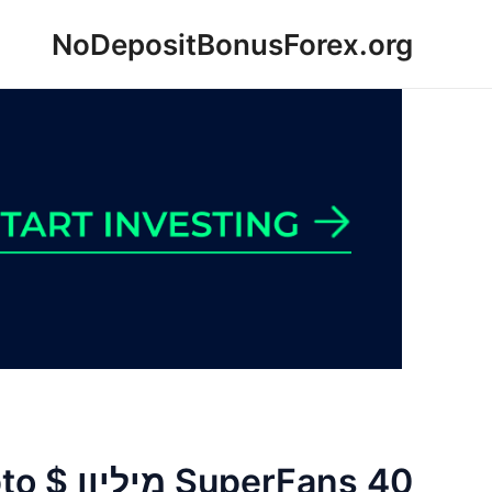
ילוג
NoDepositBonusForex.org
תוכן
ns 40