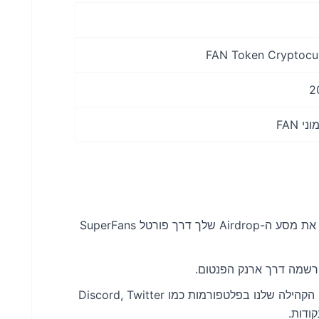
גש ל-Airdrop דרך פורטל SuperFans: התחל את מסע ה-Airdrop שלך דרך פורטל SuperFans
הרשמה דרך ארנק הפנטום.
הרווח נקודות באמצעות מעורבות: צור קשר עם הקהילה שלנו בפלטפורמות כמו Discord, Twitter