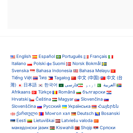
English
Español
Português
Français
Italiano
Polski
Suomi
Norsk Bokmål
Svenska
Bahasa Indonesia
Bahasa Melayu
Tiếng Việt
ไทย
Tagalog
中文 (中国)
中文 (台
灣)
日本語
한국어
فارسی
اردو
العربية
Afrikaans
Türkçe
Română
български
Hrvatski
Čeština
Magyar
Slovenčina
Slovenščina
Русский
Українська
Հայերեն
ქართული
Монгол хэл
Deutsch
Bosanski
Eesti
Lietuviškai
Latviešu valoda
македонски јазик
Kiswahili
Shqip
Српски