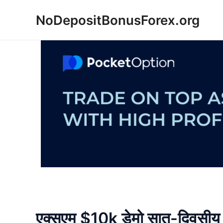
Skip
NoDepositBonusForex.org
to
content
एक्सएम $10k डेमो सात-दिवसीय श