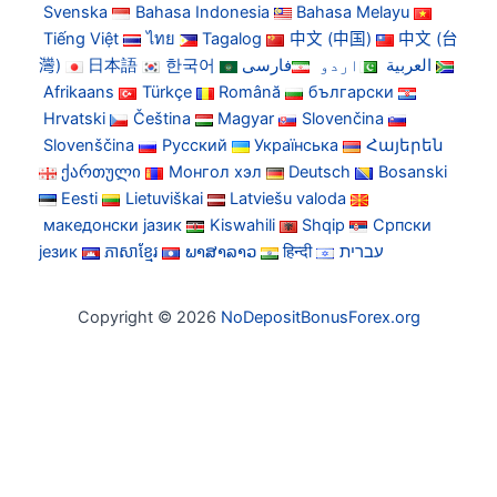
Svenska
Bahasa Indonesia
Bahasa Melayu
Tiếng Việt
ไทย
Tagalog
中文 (中国)
中文 (台
灣)
日本語
한국어
فارسی
اردو
العربية
Afrikaans
Türkçe
Română
български
Hrvatski
Čeština
Magyar
Slovenčina
Slovenščina
Русский
Українська
Հայերեն
ქართული
Монгол хэл
Deutsch
Bosanski
Eesti
Lietuviškai
Latviešu valoda
македонски јазик
Kiswahili
Shqip
Српски
језик
ភាសាខ្មែរ
ພາສາລາວ
हिन्दी
עברית
Copyright © 2026
NoDepositBonusForex.org