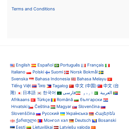
Terms and Conditions
English
Español
Português
Français
Italiano
Polski
Suomi
Norsk Bokmål
Svenska
Bahasa Indonesia
Bahasa Melayu
Tiếng Việt
ไทย
Tagalog
中文 (中国)
中文 (台
灣)
日本語
한국어
فارسی
اردو
العربية
Afrikaans
Türkçe
Română
български
Hrvatski
Čeština
Magyar
Slovenčina
Slovenščina
Русский
Українська
Հայերեն
ქართული
Монгол хэл
Deutsch
Bosanski
Eesti
Lietuviškai
Latviešu valoda