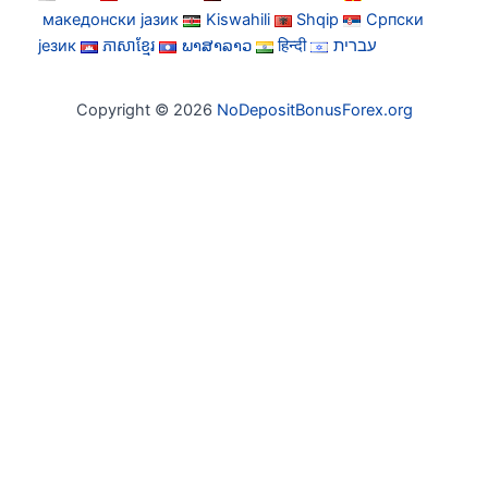
македонски јазик
Kiswahili
Shqip
Српски
језик
ភាសាខ្មែរ
ພາສາລາວ
हिन्दी
עברית
Copyright © 2026
NoDepositBonusForex.org