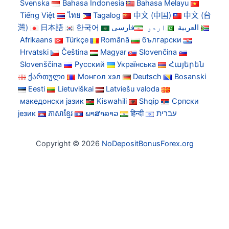
Svenska
Bahasa Indonesia
Bahasa Melayu
Tiếng Việt
ไทย
Tagalog
中文 (中国)
中文 (台
灣)
日本語
한국어
فارسی
اردو
العربية
Afrikaans
Türkçe
Română
български
Hrvatski
Čeština
Magyar
Slovenčina
Slovenščina
Русский
Українська
Հայերեն
ქართული
Монгол хэл
Deutsch
Bosanski
Eesti
Lietuviškai
Latviešu valoda
македонски јазик
Kiswahili
Shqip
Српски
језик
ភាសាខ្មែរ
ພາສາລາວ
हिन्दी
עברית
Copyright © 2026
NoDepositBonusForex.org