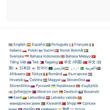
English
Español
Português
Français
Italiano
Polski
Suomi
Norsk Bokmål
Svenska
Bahasa Indonesia
Bahasa Melayu
Tiếng Việt
ไทย
Tagalog
中文 (中国)
中文 (台
灣)
日本語
한국어
فارسی
اردو
العربية
Afrikaans
Türkçe
Română
български
Hrvatski
Čeština
Magyar
Slovenčina
Slovenščina
Русский
Українська
Հայերեն
ქართული
Монгол хэл
Deutsch
Bosanski
Eesti
Lietuviškai
Latviešu valoda
македонски јазик
Kiswahili
Shqip
Српски
језик
ភាសាខ្មែរ
ພາສາລາວ
हिन्दी
עברית